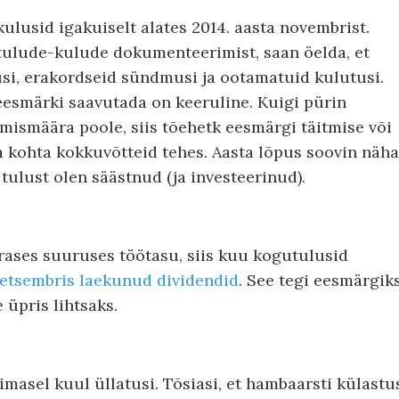
kulusid igakuiselt alates 2014. aasta novembrist.
ulude-kulude dokumenteerimist, saan öelda, et
usi, erakordseid sündmusi ja ootamatuid kulutusi.
esmärki saavutada on keeruline. Kuigi pürin
mismäära poole, siis tõehetk eesmärgi täitmise või
 kohta kokkuvõtteid tehes. Aasta lõpus soovin näha
tulust olen säästnud (ja investeerinud).
rases suuruses töötasu, siis kuu kogutulusid
etsembris laekunud dividendid
. See tegi eesmärgik
üpris lihtsaks.
asel kuul üllatusi. Tõsiasi, et hambaarsti külastu