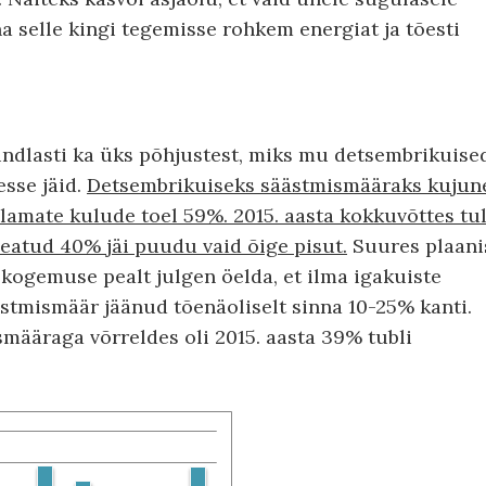
na selle kingi tegemisse rohkem energiat ja tõesti
kindlasti ka üks põhjustest, miks mu detsembrikuise
esse jäid.
Detsembrikuiseks säästmismääraks kujun
lamate kulude toel 59%. 2015. aasta kokkuvõttes tul
atud 40% jäi puudu vaid õige pisut.
Suures plaani
u kogemuse pealt julgen öelda, et ilma igakuiste
stmismäär jäänud tõenäoliselt sinna 10-25% kanti.
määraga võrreldes oli 2015. aasta 39% tubli