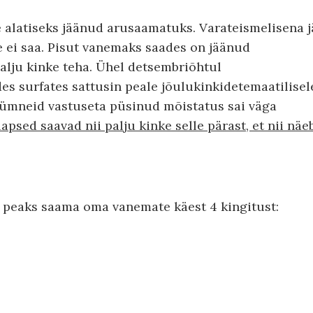
 alatiseks jäänud arusaamatuks. Varateismelisena j
e ei saa. Pisut vanemaks saades on jäänud
palju kinke teha. Ühel detsembriõhtul
es surfates sattusin peale jõulukinkidetemaatilisel
akümneid vastuseta püsinud mõistatus sai väga
psed saavad nii palju kinke selle pärast, et nii näe
ps peaks saama oma vanemate käest 4 kingitust: