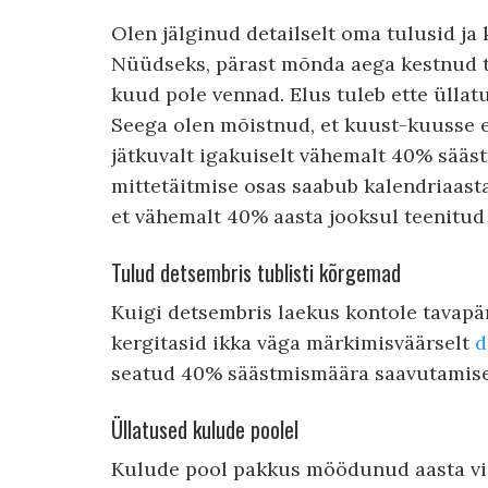
Olen jälginud detailselt oma tulusid ja 
Nüüdseks, pärast mõnda aega kestnud t
kuud pole vennad. Elus tuleb ette üllat
Seega olen mõistnud, et kuust-kuusse e
jätkuvalt igakuiselt vähemalt 40% sääst
mittetäitmise osas saabub kalendriaasta
et vähemalt 40% aasta jooksul teenitud 
Tulud detsembris tublisti kõrgemad
Kuigi detsembris laekus kontole tavapä
kergitasid ikka väga märkimisväärselt
d
seatud 40% säästmismäära saavutamise 
Üllatused kulude poolel
Kulude pool pakkus möödunud aasta viim