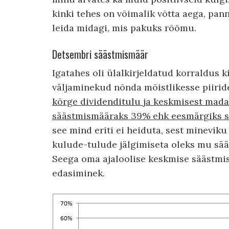
kinki tehes on võimalik võtta aega, pan
leida midagi, mis pakuks rõõmu.
Detsembri säästmismäär
Igatahes oli ülalkirjeldatud korraldus 
väljaminekud nõnda mõistlikesse piirid
kõrge dividenditulu ja keskmisest mada
säästmismääraks 39% ehk eesmärgiks se
see mind eriti ei heiduta, sest minevik
kulude-tulude jälgimiseta oleks mu sää
Seega oma ajaloolise keskmise säästmis
edasiminek.