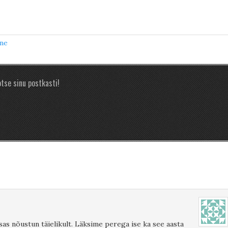
ine
tse sinu postkasti!
osas nõustun täielikult. Läksime perega ise ka see aasta