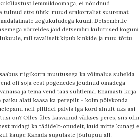
inikukülastust lemmikloomaga, ei nõudnud
ga tulnud ette ühtki muud erakorralist suuremat
ta madalaimate kogukuludega kuuni. Detsembrile
semega võrreldes jäid detsembri kulutused koguni
ukuule, mil tavaliselt kipub kinkide ja muu tõttu
, saabus riigikorra muutusega ka võimalus suhelda
 vend oli sõja eest põgenedes jõudnud omadega
anaisa ja tema vend taas suhtlema. Enamasti kirja
e paiku alati kaasa ka perepilt – kolm põlvkonda
panu neil piltidel pälvis iga kord ainult üks asi 
itusi on? Olles üles kasvanud väikses peres, siis oli
hest midagi ka tädidelt-onudelt, kuid mitte kunagi e
 kui kauge Kanada sugulaste jõulupuu all.