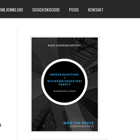
MILJONIKLUBI
SOODUSKOODID
POOD
KONTAKT
n