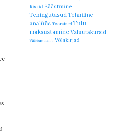
Säästmine
Riskid
Tehingutasud
Tehniline
Tulu
analüüs
Toorained
maksustamine
Valuutakursid
Võlakirjad
Väärismetallid
ee
es
el