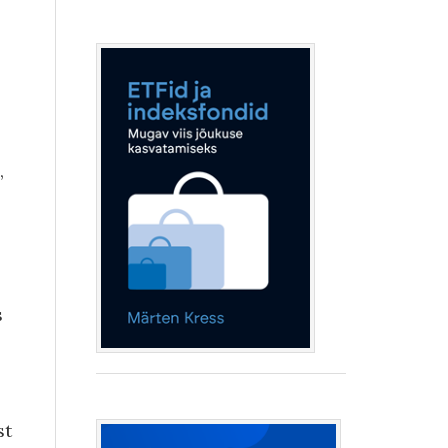
,
s
st