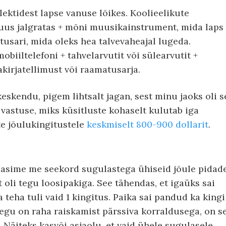
lektidest lapse vanuse lõikes. Koolieelikute
uus jalgratas + mõni muusikainstrument, mida laps
tusari, mida oleks hea talvevaheajal lugeda.
biiltelefoni + tahvelarvutit või sülearvutit +
akirjatellimust või raamatusarja.
skendu, pigem lihtsalt jagan, sest minu jaoks oli s
a vastuse, miks küsitluste kohaselt kulutab iga
e jõulukingitustele
keskmiselt 800-900 dollarit
.
dasime me seekord sugulastega ühiseid jõule pidad
lt oli tegu loosipakiga. See tähendas, et igaüks sai
ja teha tuli vaid 1 kingitus. Paika sai pandud ka kingi
t tegu on raha raiskamist pärssiva korraldusega, on s
 Näiteks kasvõi asjaolu, et vaid ühele sugulasele