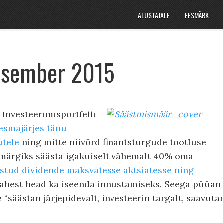
ALUSTAJALE
EESMÄRK
tsember 2015
 Investeerimisportfelli
esmajärjes tänu
utele
ning mitte niivõrd finantsturgude tootluse
märgiks säästa igakuiselt vähemalt 40% oma
ästud dividende maksvatesse aktsiatesse ning
vahest head ka iseenda innustamiseks. Seega püüan
 “
säästan järjepidevalt, investeerin targalt, saavuta