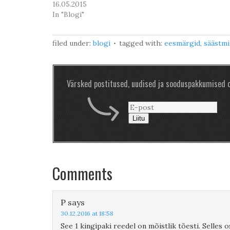
16.05.2015
In "Blogi"
filed under:
blogi
tagged with:
eesmärgid
,
säästm
Värsked postitused, uudised ja sooduspakkumised o
Liitu
Comments
P
says
30.12.2016 at 18:58
See 1 kingipaki reedel on mõistlik tõesti. Selles 