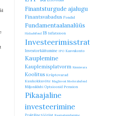
Ettevõtlus
Finantsturgude ajalugu
äi
Finantsvabadus
Fondid
Fundamentaalanalüüs
e
IB
Inflatsioon
Hädaabifond
Investeerimisstrateegia
b
Investorkäitumine
Kasvukonto
IPO
Kauplemine
Kauplemisplatvorm
Kinnisvara
Koolitus
Krüptovarad
Kuukokkuvõte
MagInvest
Meelerahufond
Pension
Miljoniklubi
Optsioonid
Pikaajaline
investeerimine
Praktiline tööriist
Raamatupidamine