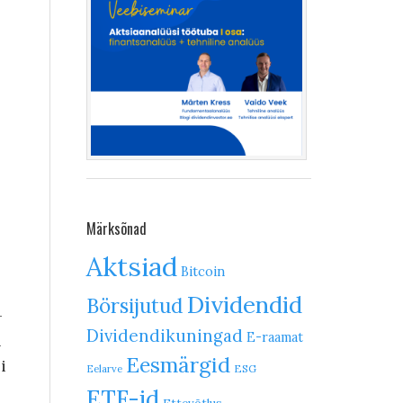
Märksõnad
Aktsiad
Bitcoin
Dividendid
Börsijutud
–
Dividendikuningad
E-raamat
n
Eesmärgid
i
ESG
Eelarve
ETF-id