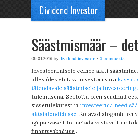
Dividend Investor
Säästmismäär – de
09.01.2016
by
dividend investor
3 comments
Investeerimisele eelneb alati säästmine.
alles üles ehitava investori vara
kasvab 
täiendavale säästmisele ja investeering
tulemusena. Seetõttu olen seadnud ees
sissetulekutest ja
investeerida need sä
aktsiafondidesse
. Kõlavad sloganid on 
igapäevaselt toimetada vastavalt motole
finantsvabaduse
“.