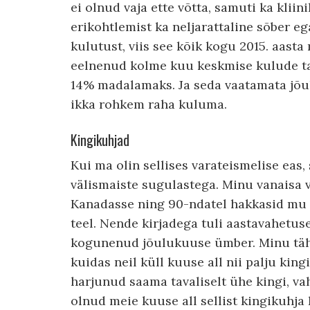
ei olnud vaja ette võtta, samuti ka kli
erikohtlemist ka neljarattaline sõber e
kulutust, viis see kõik kogu 2015. aas
eelnenud kolme kuu keskmise kulude ta
14% madalamaks. Ja seda vaatamata jõul
ikka rohkem raha kuluma.
Kingikuhjad
Kui ma olin sellises varateismelise eas
välismaiste sugulastega. Minu vanaisa
Kanadasse ning 90-ndatel hakkasid mu v
teel. Nende kirjadega tuli aastavahetus
kogunenud jõulukuuse ümber. Minu tähele
kuidas neil küll kuuse all nii palju king
harjunud saama tavaliselt ühe kingi, va
olnud meie kuuse all sellist kingikuhja