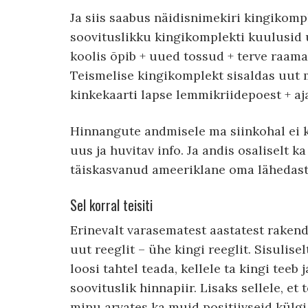
Ja siis saabus näidisnimekiri kingikomp
soovituslikku kingikomplekti kuulusid 
koolis õpib + uued tossud + terve raama
Teismelise kingikomplekt sisaldas uut mo
kinkekaarti lapse lemmikriidepoest + aj
Hinnangute andmisele ma siinkohal ei ke
uus ja huvitav info. Ja andis osaliselt k
täiskasvanud ameeriklane oma lähedast
Sel korral teisiti
Erinevalt varasematest aastatest raken
uut reeglit – ühe kingi reeglit. Sisulise
loosi tahtel teada, kellele ta kingi teeb 
soovituslik hinnapiir. Lisaks sellele, e
minu arvates ka muid positiivseid külgi.