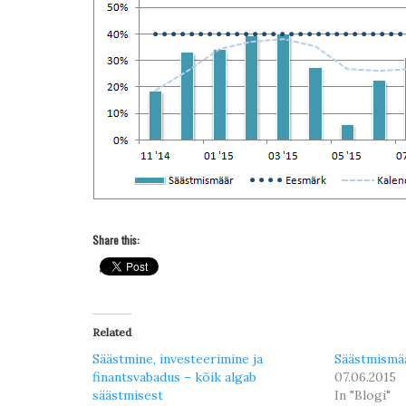
Share this:
Related
Säästmine, investeerimine ja
Säästmismää
finantsvabadus – kõik algab
07.06.2015
säästmisest
In "Blogi"