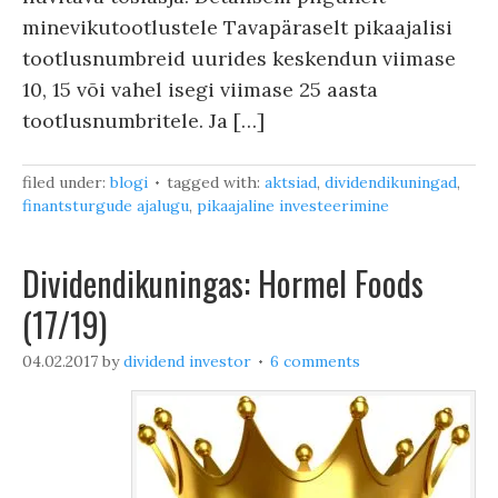
minevikutootlustele Tavapäraselt pikaajalisi
tootlusnumbreid uurides keskendun viimase
10, 15 või vahel isegi viimase 25 aasta
tootlusnumbritele. Ja […]
filed under:
blogi
tagged with:
aktsiad
,
dividendikuningad
,
finantsturgude ajalugu
,
pikaajaline investeerimine
Dividendikuningas: Hormel Foods
(17/19)
04.02.2017
by
dividend investor
6 comments