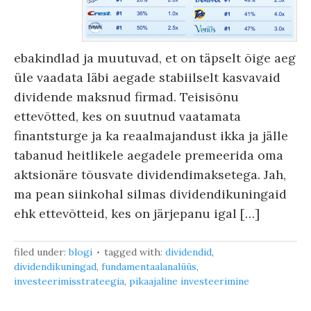
ebakindlad ja muutuvad, et on täpselt õige aeg
üle vaadata läbi aegade stabiilselt kasvavaid
dividende maksnud firmad. Teisisõnu
ettevõtted, kes on suutnud vaatamata
finantsturge ja ka reaalmajandust ikka ja jälle
tabanud heitlikele aegadele premeerida oma
aktsionäre tõusvate dividendimaksetega. Jah,
ma pean siinkohal silmas dividendikuningaid
ehk ettevõtteid, kes on järjepanu igal […]
filed under:
blogi
tagged with:
dividendid
,
dividendikuningad
,
fundamentaalanalüüs
,
investeerimisstrateegia
,
pikaajaline investeerimine