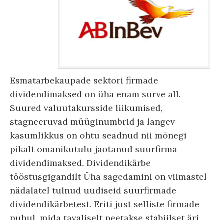
Esmatarbekaupade sektori firmade
dividendimaksed on üha enam surve all.
Suured valuutakursside liikumised,
stagneeruvad müüginumbrid ja langev
kasumlikkus on ohtu seadnud nii mõnegi
pikalt omanikutulu jaotanud suurfirma
dividendimaksed. Dividendikärbe
tööstusgigandilt Üha sagedamini on viimastel
nädalatel tulnud uudiseid suurfirmade
dividendikärbetest. Eriti just selliste firmade
puhul, mida tavaliselt peetakse stabiilset äri