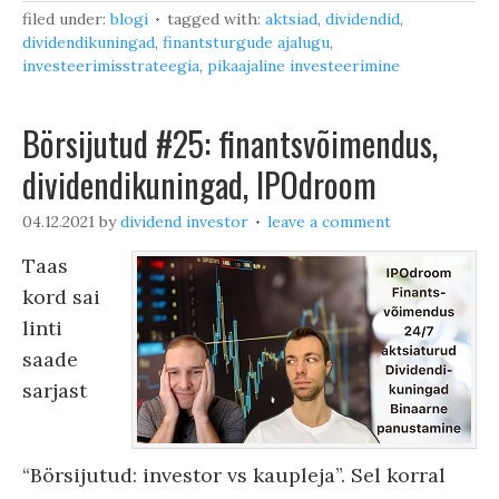
filed under:
blogi
tagged with:
aktsiad
,
dividendid
,
dividendikuningad
,
finantsturgude ajalugu
,
investeerimisstrateegia
,
pikaajaline investeerimine
Börsijutud #25: finantsvõimendus,
dividendikuningad, IPOdroom
04.12.2021
by
dividend investor
leave a comment
Taas
kord sai
linti
saade
sarjast
“Börsijutud: investor vs kaupleja”. Sel korral