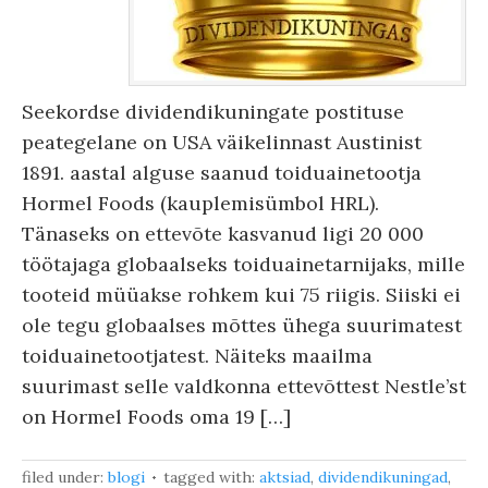
Seekordse dividendikuningate postituse
peategelane on USA väikelinnast Austinist
1891. aastal alguse saanud toiduainetootja
Hormel Foods (kauplemisümbol HRL).
Tänaseks on ettevõte kasvanud ligi 20 000
töötajaga globaalseks toiduainetarnijaks, mille
tooteid müüakse rohkem kui 75 riigis. Siiski ei
ole tegu globaalses mõttes ühega suurimatest
toiduainetootjatest. Näiteks maailma
suurimast selle valdkonna ettevõttest Nestle’st
on Hormel Foods oma 19 […]
filed under:
blogi
tagged with:
aktsiad
,
dividendikuningad
,