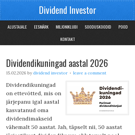
Dividend Investor
ALUSTAJALE
EESMÄRK
MILJONIKLUBI
SOODUSKOODID
POOD
KONTAKT
Dividendikuningad aastal 2026
15.02.2026
by
dividend investor
leave a comment
Dividendikuningad
on ettevõtted, mis on
järjepanu igal aastal
kasvatanud oma
dividendimakseid
vähemalt 50 aastat. Jah, täpselt nii, 50 aastat