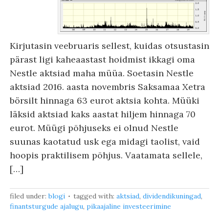
Kirjutasin veebruaris sellest, kuidas otsustasin
pärast ligi kaheaastast hoidmist ikkagi oma
Nestle aktsiad maha müüa. Soetasin Nestle
aktsiad 2016. aasta novembris Saksamaa Xetra
börsilt hinnaga 63 eurot aktsia kohta. Müüki
läksid aktsiad kaks aastat hiljem hinnaga 70
eurot. Müügi põhjuseks ei olnud Nestle
suunas kaotatud usk ega midagi taolist, vaid
hoopis praktilisem põhjus. Vaatamata sellele,
[…]
filed under:
blogi
tagged with:
aktsiad
,
dividendikuningad
,
finantsturgude ajalugu
,
pikaajaline investeerimine