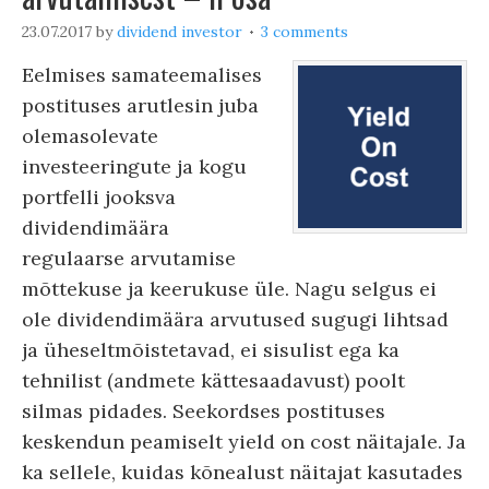
23.07.2017
by
dividend investor
3 comments
Eelmises samateemalises
postituses arutlesin juba
olemasolevate
investeeringute ja kogu
portfelli jooksva
dividendimäära
regulaarse arvutamise
mõttekuse ja keerukuse üle. Nagu selgus ei
ole dividendimäära arvutused sugugi lihtsad
ja üheseltmõistetavad, ei sisulist ega ka
tehnilist (andmete kättesaadavust) poolt
silmas pidades. Seekordses postituses
keskendun peamiselt yield on cost näitajale. Ja
ka sellele, kuidas kõnealust näitajat kasutades