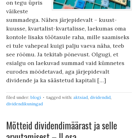
on tegu üpris
väikeste
summadega. Nähes järjepidevalt – kuust-
kuusse, kvartalist-kvartalisse, laekumas oma
kontole lisaks töötasule raha, mille saamiseks
ei tule vahepeal kuigi palju vaeva näha, teeb
see rõõmu. Ja tekitab põnevust. Olgugi, et
esialgu on laekuvad summad vaid kümnetes
eurodes mõõdetavad, aga järjepidevalt
dividende ja ka säästetud kapitali […]
filed under:
blogi
tagged with:
aktsiad
,
dividendid
,
dividendikuningad
Mõtteid dividendimäärast ja selle
arvutamisest – II osa