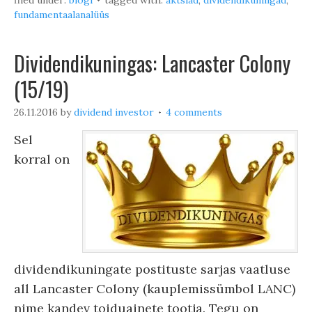
filed under:
blogi
tagged with:
aktsiad
,
dividendikuningad
,
fundamentaalanalüüs
Dividendikuningas: Lancaster Colony
(15/19)
26.11.2016
by
dividend investor
4 comments
Sel
korral on
dividendikuningate postituste sarjas vaatluse
all Lancaster Colony (kauplemissümbol LANC)
nime kandev toiduainete tootja. Tegu on