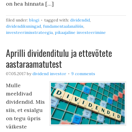
on hea hinnata […]
filed under:
blogi
tagged with:
dividendid
,
dividendikuningad
,
fundamentaalanalüüs
,
investeerimisstrateegia
,
pikaajaline investeerimine
Aprilli dividenditulu ja ettevõtete
aastaraamatutest
07.05.2017
by
dividend investor
9 comments
Mulle
meeldivad
dividendid. Mis
siis, et esialgu
on tegu üpris
väikeste