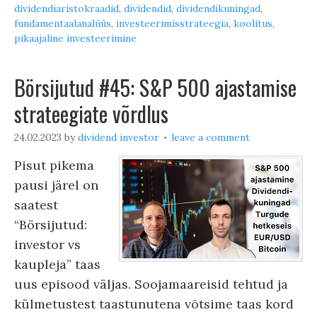
dividendiaristokraadid
,
dividendid
,
dividendikuningad
,
fundamentaalanalüüs
,
investeerimisstrateegia
,
koolitus
,
pikaajaline investeerimine
Börsijutud #45: S&P 500 ajastamise
strateegiate võrdlus
24.02.2023
by
dividend investor
leave a comment
Pisut pikema
pausi järel on
saatest
“Börsijutud:
investor vs
kaupleja” taas
uus episood väljas. Soojamaareisid tehtud ja
külmetustest taastunutena võtsime taas kord