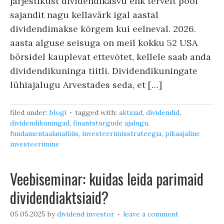
järjestikust dividendikasvu ehk tervelt pool
sajandit nagu kellavärk igal aastal
dividendimakse kõrgem kui eelneval. 2026.
aasta alguse seisuga on meil kokku 52 USA
börsidel kauplevat ettevõtet, kellele saab anda
dividendikuninga tiitli. Dividendikuningate
lühiajalugu Arvestades seda, et […]
filed under:
blogi
tagged with:
aktsiad
,
dividendid
,
dividendikuningad
,
finantsturgude ajalugu
,
fundamentaalanalüüs
,
investeerimisstrateegia
,
pikaajaline
investeerimine
Veebiseminar: kuidas leida parimaid
dividendiaktsiaid?
05.05.2025
by
dividend investor
leave a comment