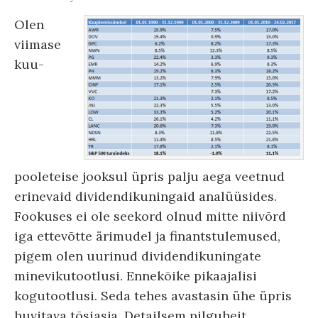
Olen
viimase
kuu-
pooleteise jooksul üpris palju aega veetnud
erinevaid dividendikuningaid analüüsides.
Fookuses ei ole seekord olnud mitte niivõrd
iga ettevõtte ärimudel ja finantstulemused,
pigem olen uurinud dividendikuningate
minevikutootlusi. Ennekõike pikaajalisi
kogutootlusi. Seda tehes avastasin ühe üpris
huvitava tõsiasja. Detailsem pilguheit