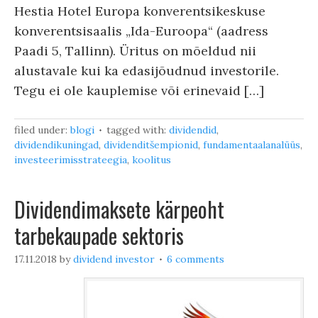
Hestia Hotel Europa konverentsikeskuse
konverentsisaalis „Ida-Euroopa“ (aadress
Paadi 5, Tallinn). Üritus on mõeldud nii
alustavale kui ka edasijõudnud investorile.
Tegu ei ole kauplemise või erinevaid […]
filed under:
blogi
tagged with:
dividendid
,
dividendikuningad
,
dividenditšempionid
,
fundamentaalanalüüs
,
investeerimisstrateegia
,
koolitus
Dividendimaksete kärpeoht
tarbekaupade sektoris
17.11.2018
by
dividend investor
6 comments