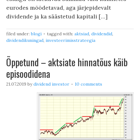
eurodes mõõdetavad, aga järjepidevalt
dividende ja ka säästetud kapitali […]
filed under:
blogi
tagged with:
aktsiad
,
dividendid
,
dividendikuningad
,
investeerimisstrateegia
Õppetund – aktsiate hinnatõus käib
episoodidena
21.07.2019
by
dividend investor
10 comments