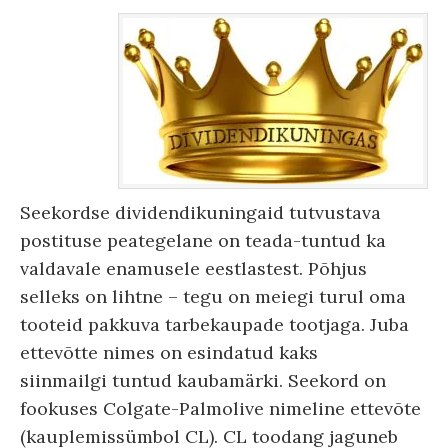
Seekordse dividendikuningaid tutvustava
postituse peategelane on teada-tuntud ka
valdavale enamusele eestlastest. Põhjus
selleks on lihtne – tegu on meiegi turul oma
tooteid pakkuva tarbekaupade tootjaga. Juba
ettevõtte nimes on esindatud kaks
siinmailgi tuntud kaubamärki. Seekord on
fookuses Colgate-Palmolive nimeline ettevõte
(kauplemissümbol CL). CL toodang jaguneb