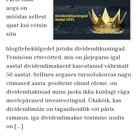
aega on
möödas sellest
ajast kui võtsin
siin
blogilehekülgedel jutuks dividendikuningad.
Teisisõnu ettevõtted, mis on järjepanu igal
aastal dividendimakseid kasvatanud vähemalt
50 aastat. Sellises segases turuolukorras nagu
viimased aasta-poolteist olnud oleme, on
dividendiaktsiad minu jaoks ikka kuidagi väga
meelepärased investeeringud. Ükskõik, kas
dividendimäär on tagasihoidlik või päris
rammus, iga dividendimakse tõstmise uudis
on […]