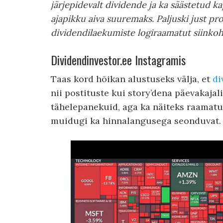
järjepidevalt dividende ja ka säästetud ka
ajapikku aiva suuremaks. Paljuski just pro
dividendilaekumiste logiraamatut siinkoh
Dividendinvestor.ee Instagramis
Taas kord hõikan alustuseks välja, et
di
nii postituste kui story’dena päevakajal
tähelepanekuid, aga ka näiteks raamatu
muidugi ka hinnalangusega seonduvat.