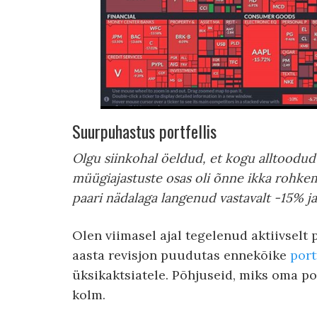
Suurpuhastus portfellis
Olgu siinkohal öeldud, et kogu alltoodud 
müügiajastuste osas oli õnne ikka rohkem
paari nädalaga langenud vastavalt -15% j
Olen viimasel ajal tegelenud aktiivselt 
aasta revisjon puudutas ennekõike
port
üksikaktsiatele. Põhjuseid, miks oma po
kolm.