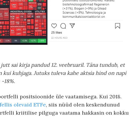
jutt sai kirja pandud 12. veebruaril. Täna tundub, et
 kui kuhjaga.
Jutuks tuleva kahe aktsia hind on napi
a -18%.
portfelli positsioonide üle vaatamisega. Kui 2018.
fellis olevaid ETFe
, siis nüüd olen keskendunud
rtfelli kriitilise pilguga vaatama hakkasin on kokku