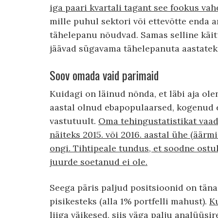
iga paari kvartali tagant see fookus va
mille puhul sektori või ettevõtte enda
tähelepanu nõudvad. Samas selline käit
jäävad sügavama tähelepanuta aastateks
Soov omada vaid parimaid
Kuidagi on läinud nõnda, et läbi aja ol
aastal olnud ebapopulaarsed, kogenud ett
vastutuult.
Oma tehingustatistikat vaad
näiteks 2015. või 2016. aastal ühe (äärm
ongi. Tihtipeale tundus, et soodne ostu
juurde soetanud ei ole.
Seega päris paljud positsioonid on täna
pisikesteks (alla 1% portfelli mahust).
Ku
liiga väikesed, siis väga palju analüüsi