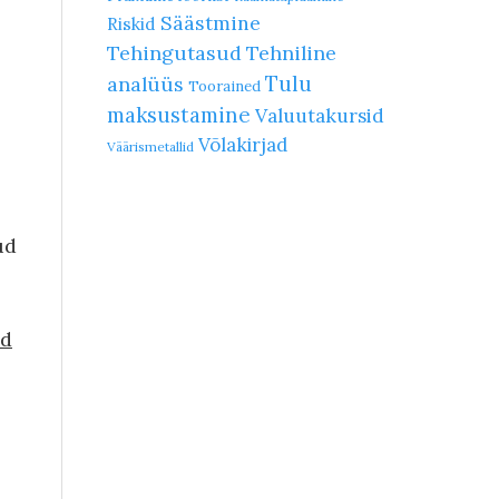
Säästmine
Riskid
Tehingutasud
Tehniline
Tulu
analüüs
Toorained
maksustamine
Valuutakursid
Võlakirjad
Väärismetallid
ud
id