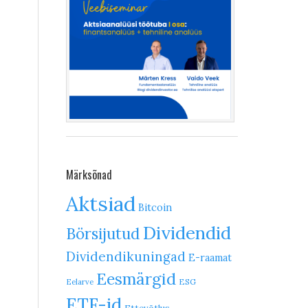
Märksõnad
Aktsiad
Bitcoin
Dividendid
Börsijutud
Dividendikuningad
E-raamat
Eesmärgid
ESG
Eelarve
ETF-id