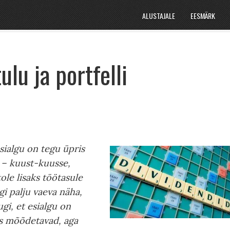
ALUSTAJALE
EESMÄRK
ulu ja portfelli
esialgu on tegu üpris
 – kuust-kuusse,
ole lisaks töötasule
gi palju vaeva näha,
gi, et esialgu on
s mõõdetavad, aga