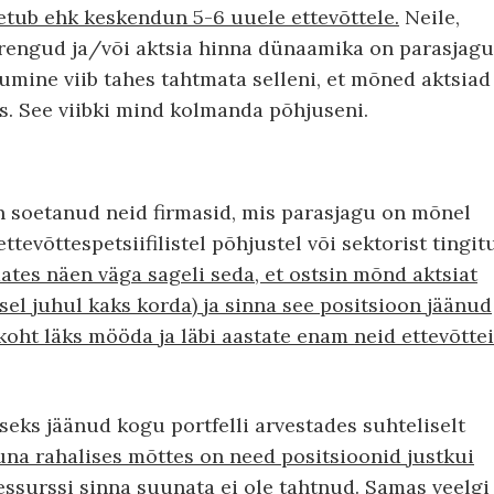
hetub ehk keskendun 5-6 uuele ettevõttele.
Neile,
 arengud ja/või aktsia hinna dünaamika on parasjagu
umine viib tahes tahtmata selleni, et mõned aktsiad
. See viibki mind kolmanda põhjuseni.
en soetanud neid firmasid, mis parasjagu on mõnel
evõttespetsiifilistel põhjustel või sektorist tingit
ates näen väga sageli seda, et ostsin mõnd aktsiat
isel juhul kaks korda) ja sinna see positsioon jäänud
koht läks mööda ja läbi aastate enam neid ettevõtte
seks jäänud kogu portfelli arvestades suhteliselt
na rahalises mõttes on need positsioonid justkui
ressurssi sinna suunata ei ole tahtnud.
Samas veelgi