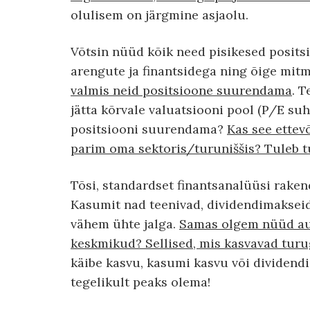
olulisem on järgmine asjaolu.
Võtsin nüüd kõik need pisikesed positsio
arengute ja finantsidega ning õige mitm
valmis neid positsioone suurendama
. 
jätta kõrvale valuatsiooni pool (P/E suh
positsiooni suurendama?
Kas see ettevõ
parim oma sektoris/turuniššis? Tuleb tu
Tõsi, standardset finantsanalüüsi rake
Kasumit nad teenivad, dividendimaksei
vähem ühte jalga.
Samas olgem nüüd ausa
keskmikud? Sellised, mis kasvavad tur
käibe kasvu, kasumi kasvu või dividendid
tegelikult peaks olema!