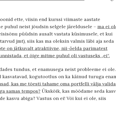
onid ette, viisin end kurssi viimaste aastate
e puhul neist jõudsin selgele järeldusele –
ma ei ol
Teisisõnu püüdsin ausalt vastata küsimusele, et kui
tarvud jmt), siis kas ma oleksin valmis läbi aja seda
te on jätkuvalt atraktiivne, nii-öelda parimatest
nnistada, et õige mitme puhul oli vastuseks „ei“.
ndades tundus, et enamusega neist probleeme ei ole.
d kasvatavad, kogutootlus on ka käinud turuga ena
d, kas me tõesti tahame oma portfelli välja valida
uga samas tempos?
Ükskõik, kas mõõdame seda kas
e kasvu abiga? Vastus on ei! Või kui ei ole, siis