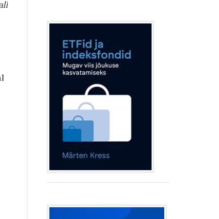
ll
al