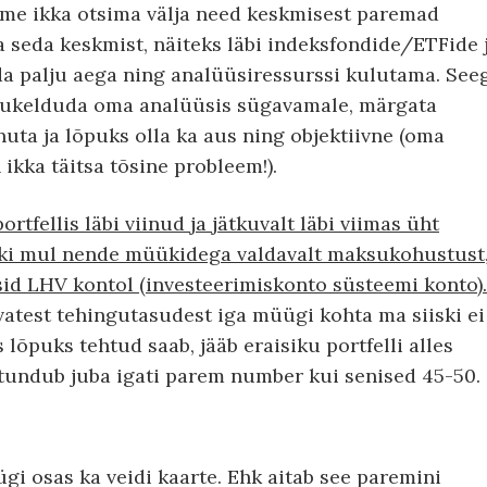
eame ikka otsima välja need keskmisest paremad
 seda keskmist, näiteks läbi indeksfondide/ETFide 
nda palju aega ning analüüsiressurssi kulutama. See
sukelduda oma analüüsis sügavamale, märgata
nuta ja lõpuks olla ka aus ning objektiivne (oma
kka täitsa tõsine probleem!).
ortfellis läbi viinud ja jätkuvalt läbi viimas üht
eki mul nende müükidega valdavalt maksukohustust
id LHV kontol (investeerimiskonto süsteemi konto).
test tehingutasudest iga müügi kohta ma siiski ei
õpuks tehtud saab, jääb eraisiku portfelli alles
 tundub juba igati parem number kui senised 45-50.
gi osas ka veidi kaarte. Ehk aitab see paremini