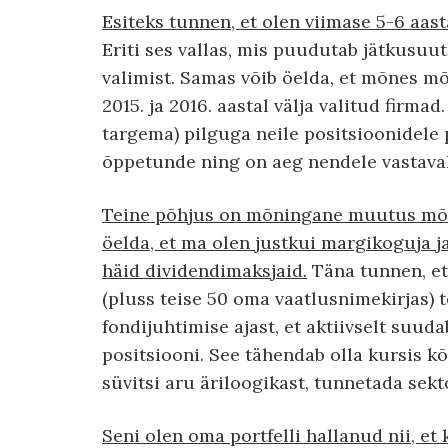
Esiteks tunnen, et olen viimase 5-6 aas
Eriti ses vallas, mis puudutab jätkusuut
valimist. Samas võib öelda, et mõnes m
2015. ja 2016. aastal välja valitud firmad
targema) pilguga neile positsioonidele
õppetunde ning on aeg nendele vastaval
Teine põhjus on mõningane muutus mõtt
öelda, et ma olen justkui margikoguja j
häid dividendimaksjaid.
Täna tunnen, et 
(pluss teise 50 oma vaatlusnimekirjas) 
fondijuhtimise ajast, et aktiivselt suu
positsiooni. See tähendab olla kursis kõ
süvitsi aru äriloogikast, tunnetada sekto
Seni olen oma portfelli hallanud nii, et