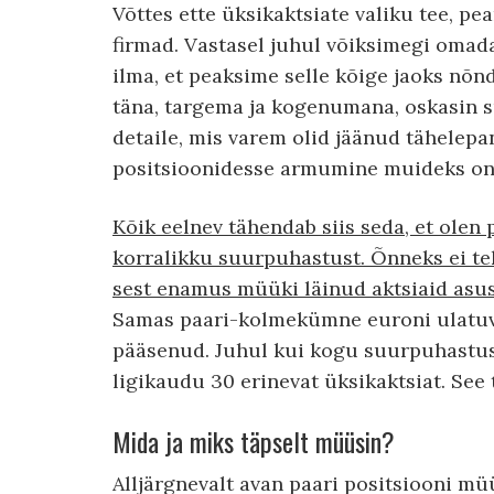
Võttes ette üksikaktsiate valiku tee, p
firmad. Vastasel juhul võiksimegi omada
ilma, et peaksime selle kõige jaoks nõ
täna, targema ja kogenumana, oskasin 
detaile, mis varem olid jäänud tähelepa
positsioonidesse armumine muideks on i
Kõik eelnev tähendab siis seda, et olen p
korralikku suurpuhastust. Õnneks ei t
sest enamus müüki läinud aktsiaid asus
Samas paari-kolmekümne euroni ulatuva
pääsenud. Juhul kui kogu suurpuhastus l
ligikaudu 30 erinevat üksikaktsiat. See
Mida ja miks täpselt müüsin?
Alljärgnevalt avan paari positsiooni müü