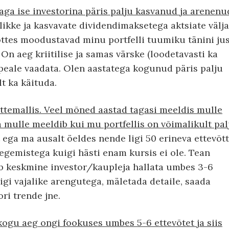
taga ise investorina päris palju kasvanud ja arenenu
likke ja kasvavate dividendimaksetega aktsiate välja
õttes moodustavad minu portfelli tuumiku tänini ju
. On aeg kriitilise ja samas värske (loodetavasti ka
 peale vaadata. Olen aastatega kogunud päris palju
t ka käituda.
emallis. Veel mõned aastad tagasi meeldis mulle
a mulle meeldib kui mu portfellis on võimalikult pal
ega ma ausalt öeldes nende ligi 50 erineva ettevõt
tegemistega kuigi hästi enam kursis ei ole. Tean
dab keskmine investor/kaupleja hallata umbes 3-6
igi vajalike arengutega, mäletada detaile, saada
ri trende jne.
 kogu aeg ongi fookuses umbes 5-6 ettevõtet ja siis