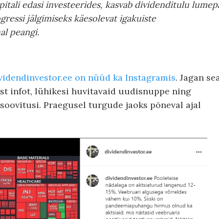
pitali edasi investeerides, kasvab dividenditulu lumepa
gressi jälgimiseks käesolevat igakuiste
al peangi.
videndinvestor.ee on nüüd ka Instagramis
. Jagan se
ist infot, lühikesi huvitavaid uudisnuppe ning
soovitusi. Praegusel turgude jaoks põneval ajal