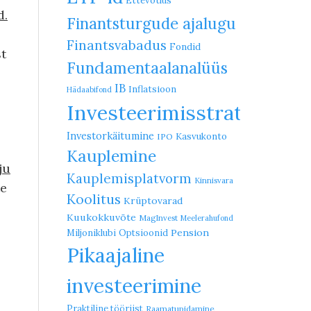
Ettevõtlus
d.
Finantsturgude ajalugu
Finantsvabadus
Fondid
st
Fundamentaalanalüüs
IB
Inflatsioon
Hädaabifond
Investeerimisstrateegia
Investorkäitumine
Kasvukonto
IPO
Kauplemine
ju
Kauplemisplatvorm
Kinnisvara
te
Koolitus
Krüptovarad
Kuukokkuvõte
MagInvest
Meelerahufond
Pension
Miljoniklubi
Optsioonid
Pikaajaline
investeerimine
Praktiline tööriist
Raamatupidamine