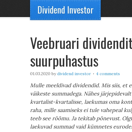
Dividend Investor
Veebruari dividendit
suurpuhastus
01.03.2020
by
dividend investor
4 comments
Mulle meeldivad dividendid. Mis siis, et 
väikeste summadega. Nähes järjepidevalt
kvartalist-kvartalisse, laekumas oma kont
raha, mille saamiseks ei tule vahepeal kui
teeb see rõõmu. Ja tekitab põnevust. Olgu
laekuvad summad vaid kümnetes eurode