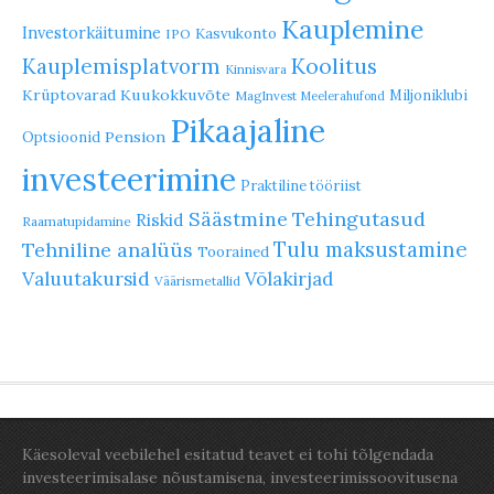
Kauplemine
Investorkäitumine
Kasvukonto
IPO
Koolitus
Kauplemisplatvorm
Kinnisvara
Krüptovarad
Kuukokkuvõte
Miljoniklubi
MagInvest
Meelerahufond
Pikaajaline
Pension
Optsioonid
investeerimine
Praktiline tööriist
Säästmine
Tehingutasud
Riskid
Raamatupidamine
Tulu maksustamine
Tehniline analüüs
Toorained
Valuutakursid
Võlakirjad
Väärismetallid
Käesoleval veebilehel esitatud teavet ei tohi tõlgendada
investeerimisalase nõustamisena, investeerimissoovitusena