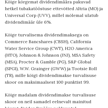
Kõige kõrgemat dividendimäära pakuvad
hetkel tubakatööstuse ettevõtted Altria (MO) ja
Universal Corp (UVV), millel mõlemal ulatub
dividendimäär üle 6%.
Kõige turvalisema dividendimaksega on
Commerce Bancshares (CBSH), California
Water Service Group (CWT), H2O America
(HTO), Johnson & Johnson (JNJ), MSA Safety
(MSA), Procter & Gamble (PG), S&P Global
(SPGI), W.W. Grainger (GWW) ja Tootsie Roll
(TR), mille kõigi dividendimakse turvalisuse
skoor on maksimaalsest 100 punktist 99.
Kõige madalam dividendimakse turvalisuse
skoor on neil samadel eelnevalt mainitud