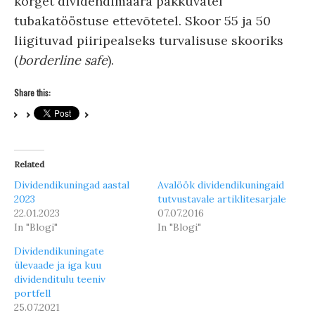
kõrget dividendimäära pakkuvatel
tubakatööstuse ettevõtetel. Skoor 55 ja 50
liigituvad piiripealseks turvalisuse skooriks
(
borderline safe
).
Share this:
Related
Dividendikuningad aastal
Avalöök dividendikuningaid
2023
tutvustavale artiklitesarjale
22.01.2023
07.07.2016
In "Blogi"
In "Blogi"
Dividendikuningate
ülevaade ja iga kuu
dividenditulu teeniv
portfell
25.07.2021