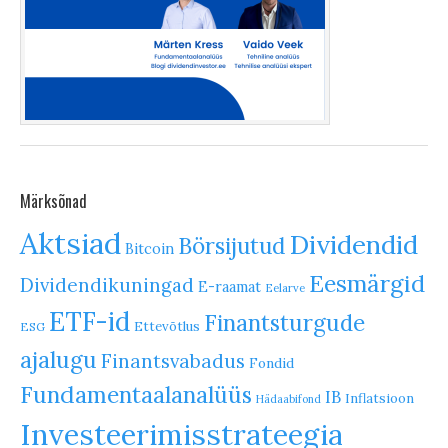
Märksõnad
Aktsiad
Dividendid
Börsijutud
Bitcoin
Eesmärgid
Dividendikuningad
E-raamat
Eelarve
ETF-id
Finantsturgude
Ettevõtlus
ESG
ajalugu
Finantsvabadus
Fondid
Fundamentaalanalüüs
IB
Inflatsioon
Hädaabifond
Investeerimisstrateegia