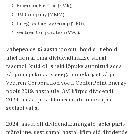
Emerson Electric (EMR),
3M Company (MMM),
Integrys Energy Group (TEG),
Vectren Corporation (VVC).
Vahepealse 15 aasta jooksul hoidis Diebold
ühel korral oma dividendimakse samal
tasemel, kuid oli siiski lõpuks sunnitud seda
kärpima ja kukkus seega nimekirjast välja.
Vectren Corporation võeti CenterPoint Energy
poolt 2019. aasta üle. 3M kärpis dividendi
2024. aastal ja kukkus samuti nimekirjast
seeläbi välja.
2024. aasta oli dividendikuningate jaoks päris
märgiline, sest samal aastal kärpisid dividende