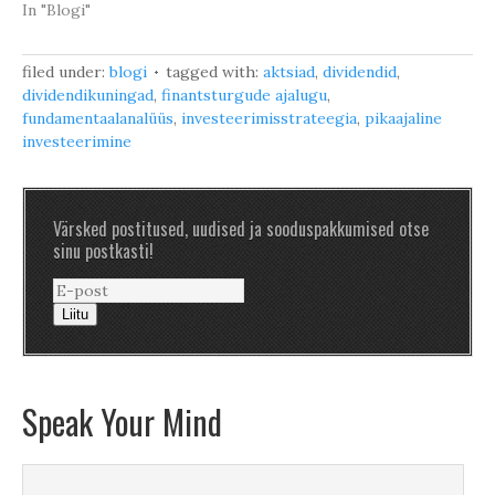
In "Blogi"
filed under:
blogi
tagged with:
aktsiad
,
dividendid
,
dividendikuningad
,
finantsturgude ajalugu
,
fundamentaalanalüüs
,
investeerimisstrateegia
,
pikaajaline
investeerimine
Värsked postitused, uudised ja sooduspakkumised otse
sinu postkasti!
Liitu
Speak Your Mind