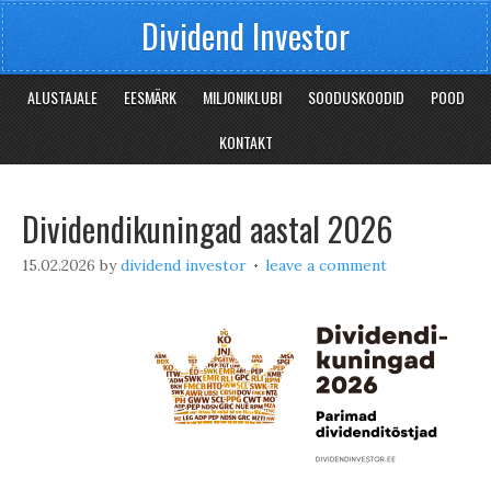
Dividend Investor
ALUSTAJALE
EESMÄRK
MILJONIKLUBI
SOODUSKOODID
POOD
KONTAKT
Dividendikuningad aastal 2026
15.02.2026
by
dividend investor
leave a comment