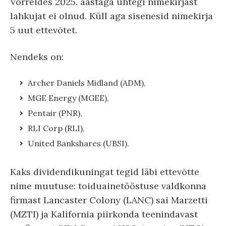
Võrreldes 2025. aastaga ühtegi nimekirjast
lahkujat ei olnud. Küll aga sisenesid nimekirja
5 uut ettevõtet.
Nendeks on:
Archer Daniels Midland (ADM),
MGE Energy (MGEE),
Pentair (PNR),
RLI Corp (RLI),
United Bankshares (UBSI).
Kaks dividendikuningat tegid läbi ettevõtte
nime muutuse: toiduainetööstuse valdkonna
firmast Lancaster Colony (LANC) sai Marzetti
(MZTI) ja Kalifornia piirkonda teenindavast