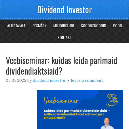
Dividend Investor
ALUSTAJALE
EESMÄRK
MILJONIKLUBI
SOODUSKOODID
POOD
KONTAKT
Veebiseminar: kuidas leida parimaid
dividendiaktsiaid?
05.05.2025
by
dividend investor
leave a comment