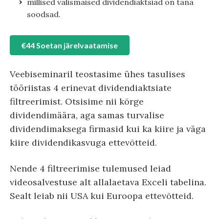
millised välismaised dividendiaktsiad on täna
soodsad.
€44 Soetan järelvaatamise
Veebiseminaril teostasime ühes tasulises
tööriistas 4 erinevat dividendiaktsiate
filtreerimist. Otsisime nii kõrge
dividendimäära, aga samas turvalise
dividendimaksega firmasid kui ka kiire ja väga
kiire dividendikasvuga ettevõtteid.
Nende 4 filtreerimise tulemused leiad
videosalvestuse alt allalaetava Exceli tabelina.
Sealt leiab nii USA kui Euroopa ettevõtteid.