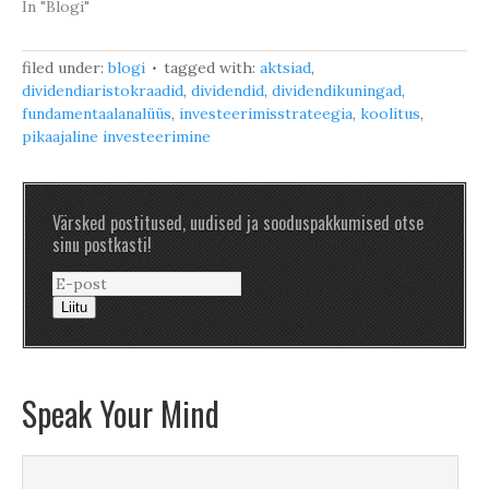
In "Blogi"
filed under:
blogi
tagged with:
aktsiad
,
dividendiaristokraadid
,
dividendid
,
dividendikuningad
,
fundamentaalanalüüs
,
investeerimisstrateegia
,
koolitus
,
pikaajaline investeerimine
Värsked postitused, uudised ja sooduspakkumised otse
sinu postkasti!
Liitu
Speak Your Mind