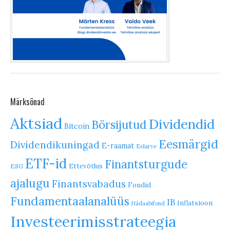
Märksõnad
Aktsiad
Dividendid
Börsijutud
Bitcoin
Eesmärgid
Dividendikuningad
E-raamat
Eelarve
ETF-id
Finantsturgude
Ettevõtlus
ESG
ajalugu
Finantsvabadus
Fondid
Fundamentaalanalüüs
IB
Inflatsioon
Hädaabifond
Investeerimisstrateegia