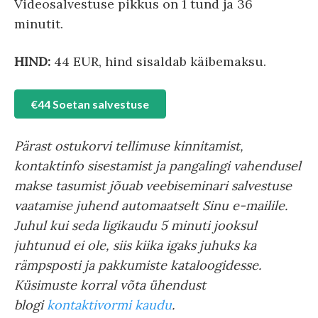
Videosalvestuse pikkus on 1 tund ja 36
minutit.
HIND:
44 EUR, hind sisaldab käibemaksu.
€44 Soetan salvestuse
Pärast ostukorvi tellimuse kinnitamist,
kontaktinfo sisestamist ja pangalingi vahendusel
makse tasumist jõuab veebiseminari salvestuse
vaatamise juhend automaatselt Sinu e-mailile.
Juhul kui seda ligikaudu 5 minuti jooksul
juhtunud ei ole, siis kiika igaks juhuks ka
rämpsposti ja pakkumiste kataloogidesse.
Küsimuste korral võta ühendust
blogi
kontaktivormi kaudu
.