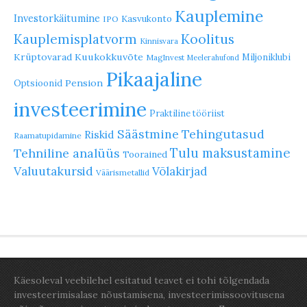
Kauplemine
Investorkäitumine
Kasvukonto
IPO
Koolitus
Kauplemisplatvorm
Kinnisvara
Krüptovarad
Kuukokkuvõte
Miljoniklubi
MagInvest
Meelerahufond
Pikaajaline
Pension
Optsioonid
investeerimine
Praktiline tööriist
Säästmine
Tehingutasud
Riskid
Raamatupidamine
Tulu maksustamine
Tehniline analüüs
Toorained
Valuutakursid
Võlakirjad
Väärismetallid
Käesoleval veebilehel esitatud teavet ei tohi tõlgendada
investeerimisalase nõustamisena, investeerimissoovitusena