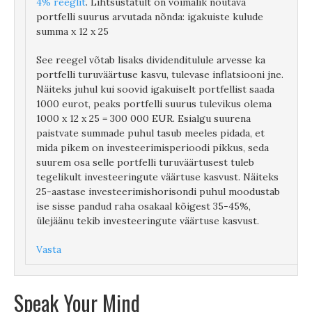
4% reeglit
. Lihtsustatult on võimalik nõutava
portfelli suurus arvutada nõnda: igakuiste kulude
summa x 12 x 25
See reegel võtab lisaks dividenditulule arvesse ka
portfelli turuväärtuse kasvu, tulevase inflatsiooni jne.
Näiteks juhul kui soovid igakuiselt portfellist saada
1000 eurot, peaks portfelli suurus tulevikus olema
1000 x 12 x 25 = 300 000 EUR. Esialgu suurena
paistvate summade puhul tasub meeles pidada, et
mida pikem on investeerimisperioodi pikkus, seda
suurem osa selle portfelli turuväärtusest tuleb
tegelikult investeeringute väärtuse kasvust. Näiteks
25-aastase investeerimishorisondi puhul moodustab
ise sisse pandud raha osakaal kõigest 35-45%,
ülejäänu tekib investeeringute väärtuse kasvust.
Vasta
Speak Your Mind