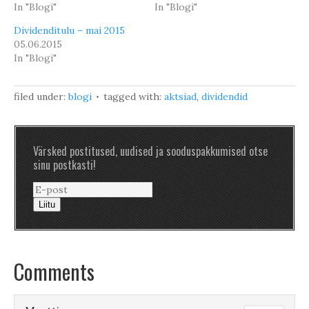
In "Blogi"
In "Blogi"
Dividenditulu – mai 2015
05.06.2015
In "Blogi"
filed under:
blogi
tagged with:
aktsiad
,
dividendid
Värsked postitused, uudised ja sooduspakkumised otse
sinu postkasti!
Liitu
Comments