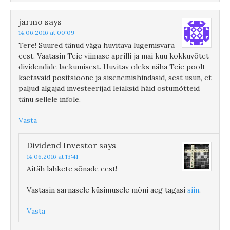
jarmo
says
14.06.2016 at 00:09
Tere! Suured tänud väga huvitava lugemisvara
eest. Vaatasin Teie viimase aprilli ja mai kuu kokkuvõtet
dividendide laekumisest. Huvitav oleks näha Teie poolt
kaetavaid positsioone ja sisenemishindasid, sest usun, et
paljud algajad investeerijad leiaksid häid ostumõtteid
tänu sellele infole.
Vasta
Dividend Investor
says
14.06.2016 at 13:41
Aitäh lahkete sõnade eest!
Vastasin sarnasele küsimusele mõni aeg tagasi
siin
.
Vasta