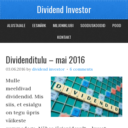
Dividend Investor
ALUSTAJALE
EESMÄRK
MILJONIKLUBI
SOODUSKOODID
POOD
KONTAKT
Dividenditulu – mai 2016
03.06.2016
by
dividend investor
6 comments
Mulle
meeldivad
dividendid. Mis
siis, et esialgu
on tegu üpris
väikeste