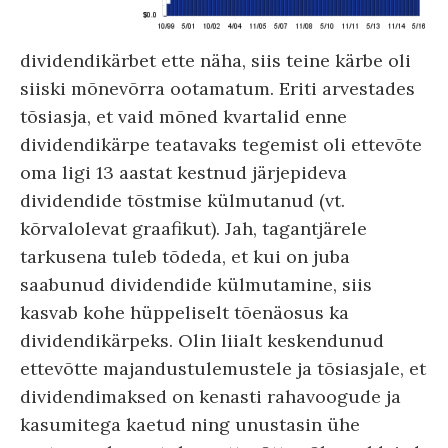
dividendikärbet ette näha, siis teine kärbe oli
siiski mõnevõrra ootamatum. Eriti arvestades
tõsiasja, et vaid mõned kvartalid enne
dividendikärpe teatavaks tegemist oli ettevõte
oma ligi 13 aastat kestnud järjepideva
dividendide tõstmise külmutanud (vt.
kõrvalolevat graafikut). Jah, tagantjärele
tarkusena tuleb tõdeda, et kui on juba
saabunud dividendide külmutamine, siis
kasvab kohe hüppeliselt tõenäosus ka
dividendikärpeks. Olin liialt keskendunud
ettevõtte majandustulemustele ja tõsiasjale, et
dividendimaksed on kenasti rahavoogude ja
kasumitega kaetud ning unustasin ühe