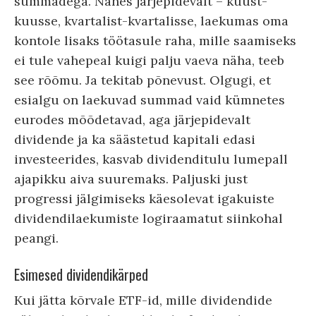
summadega. Nähes järjepidevalt – kuust-
kuusse, kvartalist-kvartalisse, laekumas oma
kontole lisaks töötasule raha, mille saamiseks
ei tule vahepeal kuigi palju vaeva näha, teeb
see rõõmu. Ja tekitab põnevust. Olgugi, et
esialgu on laekuvad summad vaid kümnetes
eurodes mõõdetavad, aga järjepidevalt
dividende ja ka säästetud kapitali edasi
investeerides, kasvab dividenditulu lumepall
ajapikku aiva suuremaks. Paljuski just
progressi jälgimiseks käesolevat igakuiste
dividendilaekumiste logiraamatut siinkohal
peangi.
Esimesed dividendikärped
Kui jätta kõrvale ETF-id, mille dividendide