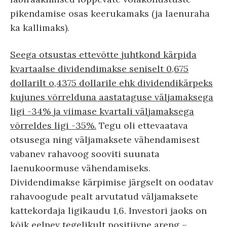
pikendamise osas keerukamaks (ja laenuraha
ka kallimaks).
Seega otsustas ettevõtte juhtkond kärpida
kvartaalse dividendimakse seniselt 0,675
dollarilt o,4375 dollarile ehk dividendikärpeks
kujunes võrrelduna aastataguse väljamaksega
ligi -34% ja viimase kvartali väljamaksega
võrreldes ligi -35%.
Tegu oli ettevaatava
otsusega ning väljamaksete vähendamisest
vabanev rahavoog sooviti suunata
laenukoormuse vähendamiseks.
Dividendimakse kärpimise järgselt on oodatav
rahavoogude pealt arvutatud väljamaksete
kattekordaja ligikaudu 1,6. Investori jaoks on
kõik eelnev tegelikult positiivne areng –