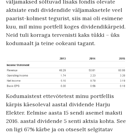
väljamaksed sõltuvad lisaks fondis olevate
aktsiate endi dividendide väljamaksetele veel
paarist-kolmest tegurist, siis mai oli esimene
kuu, mil minu portfell koges dividendikärpeid.
Neid tuli korraga tervenisti kaks tükki – üks
kodumaalt ja teine ookeani tagant.
Kodumaistest ettevõtetest minu portfellis
kärpis käesoleval aastal dividende Harju
Elekter. Eelmise aasta 15 sendi asemel maksti
2016. aastal dividende 5 senti aktsia kohta. See
on ligi 67% kärbe ja on otseselt selgitatav