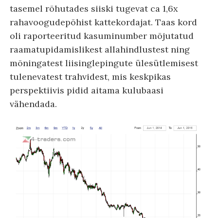
tasemel rõhutades siiski tugevat ca 1,6x
rahavoogudepõhist kattekordajat. Taas kord
oli raporteeritud kasuminumber mõjutatud
raamatupidamislikest allahindlustest ning
mõningatest liisinglepingute ülesütlemisest
tulenevatest trahvidest, mis keskpikas
perspektiivis pidid aitama kulubaasi
vähendada.