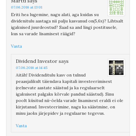
Martti
says
07.06.2016 at 13:01
Eriti hea lugemine, nagu alati, aga kuidas su
dividenitulu aastaga nii palju kasvanud on(5,6x)? Lihtsalt
igakuised juurdeostud? Saad sa and lingi postitusele,
kus sa varade lisamisest räägid?
Vasta
Dividend Investor
says
07.06.2016 at 14:45
Aitäh! Dividenditulu kasv on tulnud
peaasjalikult täiendava kapitali investeerimisest
(eelnevate aastate säästud ja ka regulaarselt
igakuisest palgaks kõrvale pandud säästud). Sinu
poolt küsitud nii-öelda varade lisamisest eraldi ei ole
kirjutanud. Investeerimine, nagu ka säästmine, on
minu jaoks järjepidev ja regulaarne tegevus.
Vasta