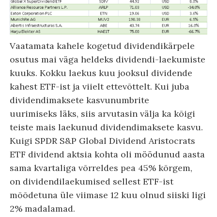
Vaatamata kahele kogetud dividendikärpele
osutus mai väga heldeks dividendi-laekumiste
kuuks. Kokku laekus kuu jooksul dividende
kahest ETF-ist ja viielt ettevõttelt. Kui juba
dividendimaksete kasvunumbrite
uurimiseks läks, siis arvutasin välja ka kõigi
teiste mais laekunud dividendimaksete kasvu.
Kuigi SPDR S&P Global Dividend Aristocrats
ETF dividend aktsia kohta oli möödunud aasta
sama kvartaliga võrreldes pea 45% kõrgem,
on dividendilaekumised sellest ETF-ist
mõõdetuna üle viimase 12 kuu olnud siiski ligi
2% madalamad.