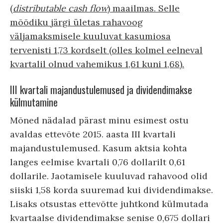
(
distributable cash flow
) maailmas. Selle
mõõdiku järgi ületas rahavoog
väljamaksmisele kuuluvat kasumiosa
tervenisti 1,73 kordselt (olles kolmel eelneval
kvartalil olnud vahemikus 1,61 kuni 1,68).
III kvartali majandustulemused ja dividendimakse
külmutamine
Mõned nädalad pärast minu esimest ostu
avaldas ettevõte 2015. aasta III kvartali
majandustulemused. Kasum aktsia kohta
langes eelmise kvartali 0,76 dollarilt 0,61
dollarile. Jaotamisele kuuluvad rahavood olid
siiski 1,58 korda suuremad kui dividendimakse.
Lisaks otsustas ettevõtte juhtkond külmutada
kvartaalse dividendimakse senise 0,675 dollari