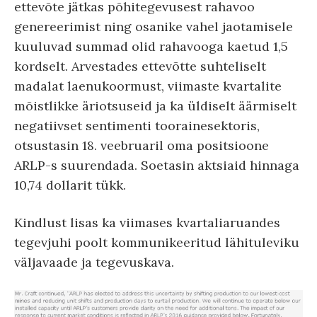
ettevõte jätkas põhitegevusest rahavoo
genereerimist ning osanike vahel jaotamisele
kuuluvad summad olid rahavooga kaetud 1,5
kordselt. Arvestades ettevõtte suhteliselt
madalat laenukoormust, viimaste kvartalite
mõistlikke äriotsuseid ja ka üldiselt äärmiselt
negatiivset sentimenti toorainesektoris,
otsustasin 18. veebruaril oma positsioone
ARLP-s suurendada. Soetasin aktsiaid hinnaga
10,74 dollarit tükk.
Kindlust lisas ka viimases kvartaliaruandes
tegevjuhi poolt kommunikeeritud lähituleviku
väljavaade ja tegevuskava.