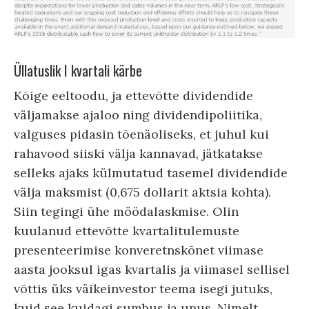
Üllatuslik I kvartali kärbe
Kõige eeltoodu, ja ettevõtte dividendide
väljamakse ajaloo ning dividendipoliitika,
valguses pidasin tõenäoliseks, et juhul kui
rahavood siiski välja kannavad, jätkatakse
selleks ajaks külmutatud tasemel dividendide
välja maksmist (0,675 dollarit aktsia kohta).
Siin tegingi ühe möödalaskmise. Olin
kuulanud ettevõtte kvartalitulemuste
presenteerimise konveretnskõnet viimase
aasta jooksul igas kvartalis ja viimasel sellisel
võttis üks väikeinvestor teema isegi jutuks,
kuid see kuidagi sumbus ja unus.
Nimelt