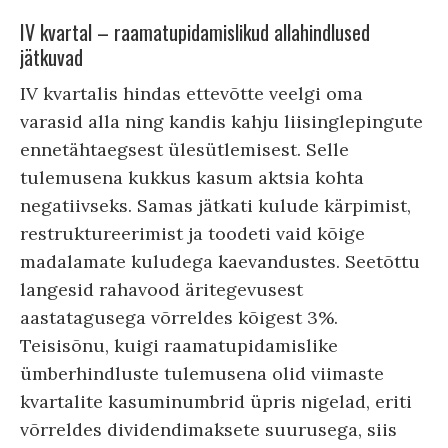
IV kvartal – raamatupidamislikud allahindlused
jätkuvad
IV kvartalis hindas ettevõtte veelgi oma
varasid alla ning kandis kahju liisinglepingute
ennetähtaegsest ülesütlemisest. Selle
tulemusena kukkus kasum aktsia kohta
negatiivseks. Samas jätkati kulude kärpimist,
restruktureerimist ja toodeti vaid kõige
madalamate kuludega kaevandustes. Seetõttu
langesid rahavood äritegevusest
aastatagusega võrreldes kõigest 3%.
Teisisõnu, kuigi raamatupidamislike
ümberhindluste tulemusena olid viimaste
kvartalite kasuminumbrid üpris nigelad, eriti
võrreldes dividendimaksete suurusega, siis