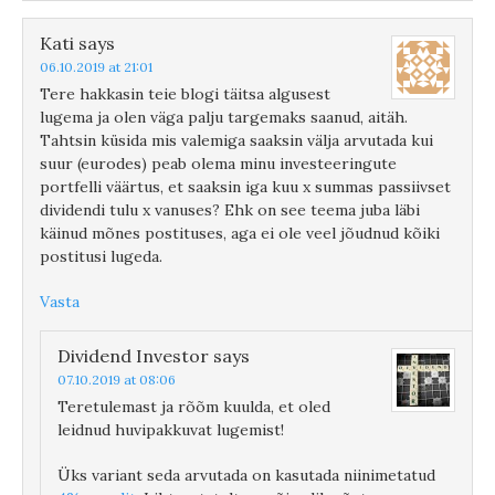
Kati
says
06.10.2019 at 21:01
Tere hakkasin teie blogi täitsa algusest
lugema ja olen väga palju targemaks saanud, aitäh.
Tahtsin küsida mis valemiga saaksin välja arvutada kui
suur (eurodes) peab olema minu investeeringute
portfelli väärtus, et saaksin iga kuu x summas passiivset
dividendi tulu x vanuses? Ehk on see teema juba läbi
käinud mõnes postituses, aga ei ole veel jõudnud kõiki
postitusi lugeda.
Vasta
Dividend Investor
says
07.10.2019 at 08:06
Teretulemast ja rõõm kuulda, et oled
leidnud huvipakkuvat lugemist!
Üks variant seda arvutada on kasutada niinimetatud