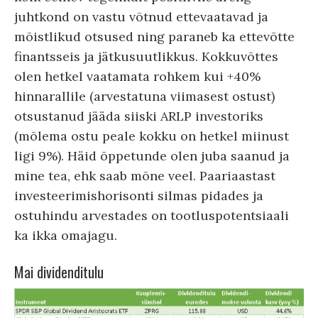
juhtkond on vastu võtnud ettevaatavad ja
mõistlikud otsused ning paraneb ka ettevõtte
finantsseis ja jätkusuutlikkus. Kokkuvõttes
olen hetkel vaatamata rohkem kui +40%
hinnarallile (arvestatuna viimasest ostust)
otsustanud jääda siiski ARLP investoriks
(mõlema ostu peale kokku on hetkel miinust
ligi 9%). Häid õppetunde olen juba saanud ja
mine tea, ehk saab mõne veel. Paariaastast
investeerimishorisonti silmas pidades ja
ostuhindu arvestades on tootluspotentsiaali
ka ikka omajagu.
Mai dividenditulu