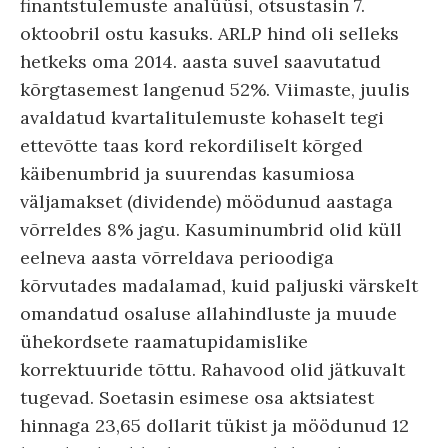
finantstulemuste analüüsi, otsustasin 7.
oktoobril ostu kasuks. ARLP hind oli selleks
hetkeks oma 2014. aasta suvel saavutatud
kõrgtasemest langenud 52%. Viimaste, juulis
avaldatud kvartalitulemuste kohaselt tegi
ettevõtte taas kord rekordiliselt kõrged
käibenumbrid ja suurendas kasumiosa
väljamakset (dividende) möödunud aastaga
võrreldes 8% jagu. Kasuminumbrid olid küll
eelneva aasta võrreldava perioodiga
kõrvutades madalamad, kuid paljuski värskelt
omandatud osaluse allahindluste ja muude
ühekordsete raamatupidamislike
korrektuuride tõttu. Rahavood olid jätkuvalt
tugevad. Soetasin esimese osa aktsiatest
hinnaga 23,65 dollarit tükist ja möödunud 12