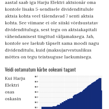
aastal saab iga Harju Elektri aktsionär oma
kontole lisaks 5-sendisele dividenditulule
aktsia kohta veel täiendavad 7 senti aktsia
kohta. See viimane ei ole siiski võrdsustatav
dividendituluga, sest tegu on aktsiakapitali
vähendamisest tingitud väljamaksega. Jah,
kontole see laekub täpselt sama moodi nagu
dividenditulu, kuid (maksu)arvestuslikus
mõttes on tegu teistsuguse laekumisega.
Veidi ootamatum kärbe ookeani tagant
Kui Harju
Elektri
osas
oskasin