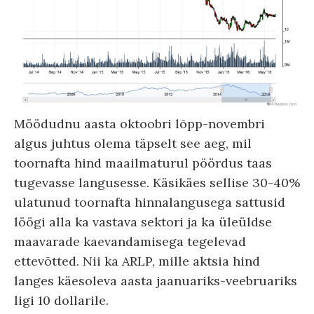
Möödudnu aasta oktoobri lõpp-novembri
algus juhtus olema täpselt see aeg, mil
toornafta hind maailmaturul pöördus taas
tugevasse langusesse. Käsikäes sellise 30-40%
ulatunud toornafta hinnalangusega sattusid
löögi alla ka vastava sektori ja ka üleüldse
maavarade kaevandamisega tegelevad
ettevõtted. Nii ka ARLP, mille aktsia hind
langes käesoleva aasta jaanuariks-veebruariks
ligi 10 dollarile.