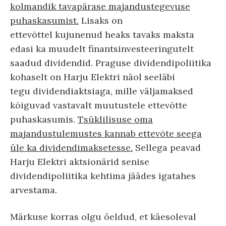
kolmandik tavapärase majandustegevuse
puhaskasumist.
Lisaks on
ettevõttel kujunenud heaks tavaks maksta
edasi ka muudelt finantsinvesteeringutelt
saadud dividendid. Praguse dividendipoliitika
kohaselt on Harju Elektri näol seeläbi
tegu dividendiaktsiaga, mille väljamaksed
kõiguvad vastavalt muutustele ettevõtte
puhaskasumis.
Tsüklilisuse oma
majandustulemustes kannab ettevõte seega
üle ka dividendimaksetesse.
Sellega peavad
Harju Elektri aktsionärid senise
dividendipoliitika kehtima jäädes igatahes
arvestama.
Märkuse korras olgu öeldud, et käesoleval