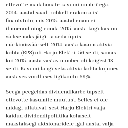
ettevõtte madalamate kasuminumbritega.
2014. aastal saadi rohkelt erakorralist
finantstulu, mis 2015. aastal enam ei
ilmnenud ning nõnda 2015. aasta kogukasum
väiksemaks jäigi. Ja seda üpris
märkimisväärselt. 2014. aasta kasum aktsia
kohta (EPS) oli Harju Elektril 56 senti, samas
kui 2015. aasta vastav number oli kõigest 18
senti. Kasumi languseks aktsia kohta kujunes
aastases võrdluses ligikaudu 68%.
Seega peegeldas dividendikärbe täpselt
ettevõtte kasumite muutust. Selles ei ole
midagi üllatavat, sest Harju Elektri välja
käidud dividendipoliitika kohaselt
makstaksegi aktsionäridele igal aastal välja