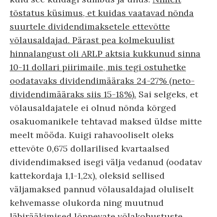
tõstatus küsimus, et kuidas vaatavad nõnda
suurtele dividendimaksetele ettevõtte
võlausaldajad. Pärast pea kolmekuulist
hinnalangust oli ARLP aktsia kukkunud sinna
10-11 dollari piirimaile, mis tegi ostuhetke
oodatavaks dividendimääraks 24-27% (neto-
dividendimääraks siis 15-18%).
Sai selgeks, et
võlausaldajatele ei olnud nõnda kõrged
osakuomanikele tehtavad maksed üldse mitte
meelt mööda. Kuigi rahavooliselt oleks
ettevõte 0,675 dollarilised kvartaalsed
dividendimaksed isegi välja vedanud (oodatav
kattekordaja 1,1-1,2x), oleksid sellised
väljamaksed pannud võlausaldajad oluliselt
kehvemasse olukorda ning muutnud
läbirääkimised lõppevate võlakohustuste