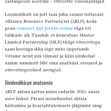
vastaspoole sootuks – ettevõtte võlausaldajad.
Loomulikult on jutt taas juba vanast tuttavast,
Alliance Resource Partners’ist (ARLP), keda
pean
viimasel ajal jutuks võtma
väga eri
tahkude alt. Tundub, et kõnealuse Master
Limited Partnership (MLP) tüüpi ettevõttega
saan korraga ikka õige mitu õppetundi.
Võtame neist siis viimast ja käin siinkohal
samm-sammult läbi oma analüüsi, otsused ja
ettevõttepoolsed arengud.
Dividendikärpe anatoomia
ARLP aktsia sattus minu radarile 2015. aasta
suve hakul. Pärast mõnekuulist aktsia
käitumise ja kvartalitulemuste jälgimist ning