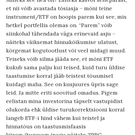
et nii võib avastada tõsiasja – mõni teine
instrument/ETF on hoopis parem kui see, mis
hetkel portfellis olemas on. “Parem” võib
siinkohal tähendada väga erinevaid asju –
näiteks väiksemat hinnakõikumise ulatust,
kõrgemat kogutootlust või veel midagi muud.
Teiseks võib silma jääda see, et mõni ETF
kukub sama palju kui teised, kuid turu üldise
taastumise korral jääb teistest tõusmisel
kuidagi maha. See on kusjuures üpris sage
leid. Ja mitte eriti soovitud omadus. Pigem
eelistan mina investorina täpselt vastupidist
olukorda ehk üldise turukorrektsiooni korral
langeb ETF-i hind vähem kui teistel ja
hinnatõus on taastusmisfaasis
kiirem/tugevam (nagu näiteks ZPRG