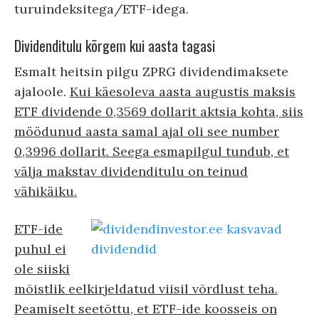
turuindeksitega/ETF-idega.
Dividenditulu kõrgem kui aasta tagasi
Esmalt heitsin pilgu ZPRG dividendimaksete
ajaloole.
Kui käesoleva aasta augustis maksis
ETF dividende 0,3569 dollarit aktsia kohta, siis
möödunud aasta samal ajal oli see number
0,3996 dollarit. Seega esmapilgul tundub, et
välja makstav dividenditulu on teinud
vähikäiku.
ETF-ide
puhul ei
ole siiski
mõistlik eelkirjeldatud viisil võrdlust teha.
Peamiselt seetõttu, et ETF-ide koosseis on