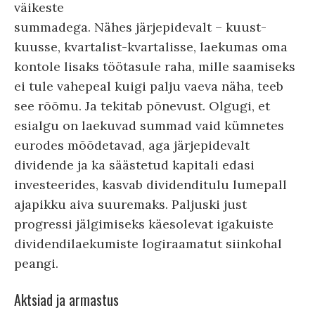
väikeste
summadega. Nähes järjepidevalt – kuust-
kuusse, kvartalist-kvartalisse, laekumas oma
kontole lisaks töötasule raha, mille saamiseks
ei tule vahepeal kuigi palju vaeva näha, teeb
see rõõmu. Ja tekitab põnevust. Olgugi, et
esialgu on laekuvad summad vaid kümnetes
eurodes mõõdetavad, aga järjepidevalt
dividende ja ka säästetud kapitali edasi
investeerides, kasvab dividenditulu lumepall
ajapikku aiva suuremaks. Paljuski just
progressi jälgimiseks käesolevat igakuiste
dividendilaekumiste logiraamatut siinkohal
peangi.
Aktsiad ja armastus