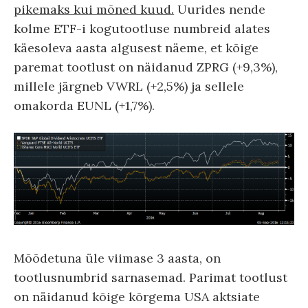
pikemaks kui mõned kuud.
Uurides nende
kolme ETF-i kogutootluse numbreid alates
käesoleva aasta algusest näeme, et kõige
paremat tootlust on näidanud ZPRG (+9,3%),
millele järgneb VWRL (+2,5%) ja sellele
omakorda EUNL (+1,7%).
Mõõdetuna üle viimase 3 aasta, on
tootlusnumbrid sarnasemad. Parimat tootlust
on näidanud kõige kõrgema USA aktsiate