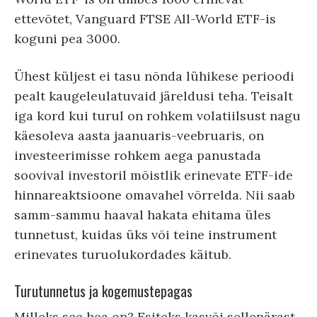
ettevõtet, Vanguard FTSE All-World ETF-is
koguni pea 3000.
Ühest küljest ei tasu nõnda lühikese perioodi
pealt kaugeleulatuvaid järeldusi teha. Teisalt
iga kord kui turul on rohkem volatiilsust nagu
käesoleva aasta jaanuaris-veebruaris, on
investeerimisse rohkem aega panustada
soovival investoril mõistlik erinevate ETF-ide
hinnareaktsioone omavahel võrrelda. Nii saab
samm-sammu haaval hakata ehitama üles
tunnetust, kuidas üks või teine instrument
erinevates turuolukordades käitub.
Turutunnetus ja kogemustepagas
Milleks see hea on? Esiteks kasvõi sellepärast,