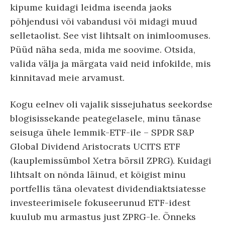
kipume kuidagi leidma iseenda jaoks
põhjendusi või vabandusi või midagi muud
selletaolist. See vist lihtsalt on inimloomuses.
Püüd näha seda, mida me soovime. Otsida,
valida välja ja märgata vaid neid infokilde, mis
kinnitavad meie arvamust.
Kogu eelnev oli vajalik sissejuhatus seekordse
blogisissekande peategelasele, minu tänase
seisuga ühele lemmik-ETF-ile – SPDR S&P
Global Dividend Aristocrats UCITS ETF
(kauplemissümbol Xetra börsil ZPRG). Kuidagi
lihtsalt on nõnda läinud, et kõigist minu
portfellis täna olevatest dividendiaktsiatesse
investeerimisele fokuseerunud ETF-idest
kuulub mu armastus just ZPRG-le. Õnneks