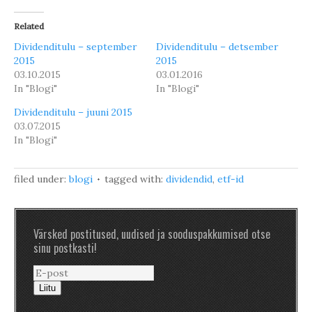
Related
Dividenditulu – september
Dividenditulu – detsember
2015
2015
03.10.2015
03.01.2016
In "Blogi"
In "Blogi"
Dividenditulu – juuni 2015
03.07.2015
In "Blogi"
filed under:
blogi
tagged with:
dividendid
,
etf-id
Värsked postitused, uudised ja sooduspakkumised otse
sinu postkasti!
Liitu