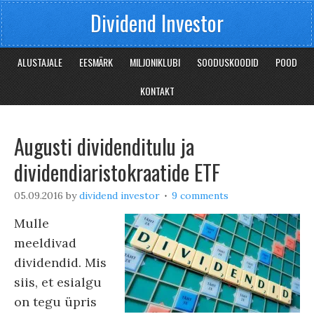
Dividend Investor
ALUSTAJALE
EESMÄRK
MILJONIKLUBI
SOODUSKOODID
POOD
KONTAKT
Augusti dividenditulu ja
dividendiaristokraatide ETF
05.09.2016
by
dividend investor
9 comments
Mulle
meeldivad
dividendid. Mis
siis, et esialgu
on tegu üpris