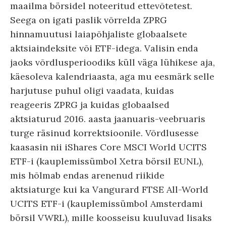
maailma börsidel noteeritud ettevõtetest.
Seega on igati paslik võrrelda ZPRG
hinnamuutusi laiapõhjaliste globaalsete
aktsiaindeksite või ETF-idega. Valisin enda
jaoks võrdlusperioodiks küll väga lühikese aja,
käesoleva kalendriaasta, aga mu eesmärk selle
harjutuse puhul oligi vaadata, kuidas
reageeris ZPRG ja kuidas globaalsed
aktsiaturud 2016. aasta jaanuaris-veebruaris
turge räsinud korrektsioonile. Võrdlusesse
kaasasin nii iShares Core MSCI World UCITS
ETF-i (kauplemissümbol Xetra börsil EUNL),
mis hõlmab endas arenenud riikide
aktsiaturge kui ka Vangurard FTSE All-World
UCITS ETF-i (kauplemissümbol Amsterdami
börsil VWRL), mille koosseisu kuuluvad lisaks