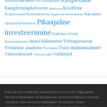
Investorkäitumine
Kasvukonto
IPO
Koolitus
Kauplemisplatvorm
Kinnisvara
Krüptovarad
Kuukokkuvõte
Miljoniklubi
MagInvest
Meelerahufond
Pikaajaline
Pension
Optsioonid
investeerimine
Praktiline tööriist
Säästmine
Tehingutasud
Riskid
Raamatupidamine
Tulu maksustamine
Tehniline analüüs
Toorained
Valuutakursid
Võlakirjad
Väärismetallid
Käesoleval veebilehel esitatud teavet ei tohi tõlgendada
investeerimisalase nõustamisena, investeerimissoovitusena
või mõne muu investeerimisalase teenusena. Enne