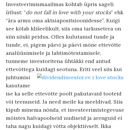
Investeerimismaailmas kohtab üpris sageli
ütlust: “
do not fall in love with your stocks
” ehk
“ära armu oma aktsiapositsioonidesse”. Kuigi
see kõlab klišeelikult, siis oma tarkusetera on
siin siiski peidus. Olles kulutanud tunde ja
tunde, ei, pigem päevi ja päevi mõne ettevõtte
analüüsimisele ja lahtimõtestamisele,
tunneme investoritena ühtäkki end antud
ettevõttega kuidagi seotuna.
Eriti veel siis kui
juhtumisi
kasutame
ise ka selle ettevõtte poolt pakutavaid tooteid
või teenuseid. Ja need meile ka meeldivad. Siis
kipub minema nõnda, et investeerimistegevuse
mõistes halvapoolseid uudiseid ja arenguid ei
taha nagu kuidagi võtta objektiivselt. Ikka