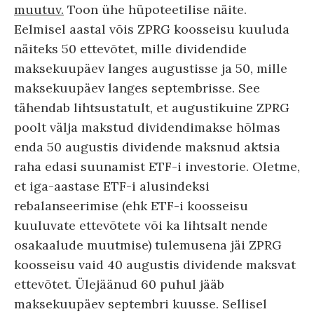
muutuv.
Toon ühe hüpoteetilise näite.
Eelmisel aastal võis ZPRG koosseisu kuuluda
näiteks 50 ettevõtet, mille dividendide
maksekuupäev langes augustisse ja 50, mille
maksekuupäev langes septembrisse. See
tähendab lihtsustatult, et augustikuine ZPRG
poolt välja makstud dividendimakse hõlmas
enda 50 augustis dividende maksnud aktsia
raha edasi suunamist ETF-i investorie. Oletme,
et iga-aastase ETF-i alusindeksi
rebalanseerimise (ehk ETF-i koosseisu
kuuluvate ettevõtete või ka lihtsalt nende
osakaalude muutmise) tulemusena jäi ZPRG
koosseisu vaid 40 augustis dividende maksvat
ettevõtet. Ülejäänud 60 puhul jääb
maksekuupäev septembri kuusse. Sellisel