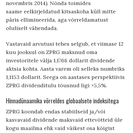
novembris 2014). Nõnda toimides
saame eelkirjeldatud kitsaskoha küll mitte
päris ellimineerida, aga võrreldamatust
oluliselt vähendada.
Vastavaid arvutusi tehes selgub, et viimase 12
kuu jooksul on ZPRG maksnud oma
investoritele välja 1,1768 dollarit dividende
aktsia kohta. Aasta varem oli selleks numbriks
1,1153 dollarit. Seega on aastases perspektiivis
ZPRG dividenditulu tõusnud ligi +5,5%.
Hinnadünaamika võrreldes globaalsete indeksitega
ZPRG koondab endas stabiilseid ja/või
kasvavaid dividende maksvaid ettevõtteid üle
kogu maailma ehk vaid väikest osa kõigist