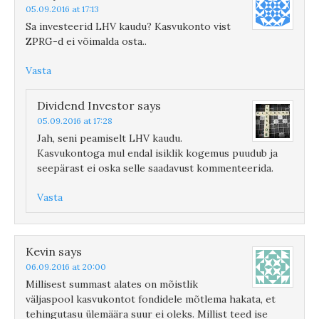
05.09.2016 at 17:13
Sa investeerid LHV kaudu? Kasvukonto vist
ZPRG-d ei võimalda osta..
Vasta
Dividend Investor
says
05.09.2016 at 17:28
Jah, seni peamiselt LHV kaudu.
Kasvukontoga mul endal isiklik kogemus puudub ja
seepärast ei oska selle saadavust kommenteerida.
Vasta
Kevin
says
06.09.2016 at 20:00
Millisest summast alates on mõistlik
väljaspool kasvukontot fondidele mõtlema hakata, et
tehingutasu ülemäära suur ei oleks. Millist teed ise