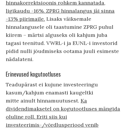
hinnakorrektsioonis rohkem kannatada,
ligikaudu -16%. ZPRG hinnalangus jäi sinna
-13% piirimaile.
Lisaks väiksemale
hinnalangusele oli taastumine ZPRG puhul
kiirem – märtsi alguseks oli kahjum juba
tagasi teenitud. VWRL-i ja EUNL-i investorid
pidid nulli jõudmiseks ootama juuli esimeste
nädalateni.
Erinevused kogutootluses
Teadupärast ei kujune investeeringu
kasum/kahjum enamasti kaugeltki
mitte ainult hinnamuutusest.
Ka
dividendimaksetel on kogutootluses mängida
oluline roll. Eriti siis kui
investeerimis-/võrdlusperiood venib