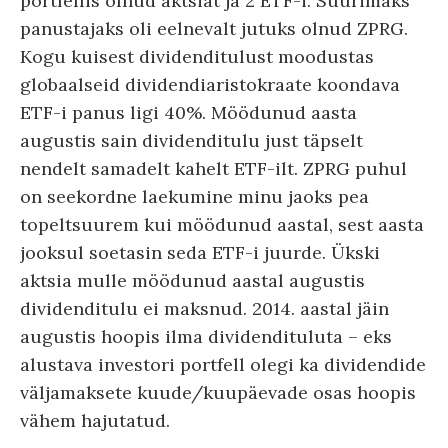
portfellis olnud aktsiat ja 2 ETF-i. Suurimaks
panustajaks oli eelnevalt jutuks olnud ZPRG.
Kogu kuisest dividenditulust moodustas
globaalseid dividendiaristokraate koondava
ETF-i panus ligi 40%. Möödunud aasta
augustis sain dividenditulu just täpselt
nendelt samadelt kahelt ETF-ilt. ZPRG puhul
on seekordne laekumine minu jaoks pea
topeltsuurem kui möödunud aastal, sest aasta
jooksul soetasin seda ETF-i juurde. Ükski
aktsia mulle möödunud aastal augustis
dividenditulu ei maksnud. 2014. aastal jäin
augustis hoopis ilma dividendituluta – eks
alustava investori portfell olegi ka dividendide
väljamaksete kuude/kuupäevade osas hoopis
vähem hajutatud.