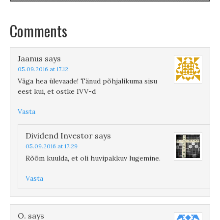
Comments
Jaanus
says
05.09.2016 at 17:12
Väga hea ülevaade! Tänud põhjalikuma sisu
eest kui, et ostke IVV-d
Vasta
Dividend Investor
says
05.09.2016 at 17:29
Rõõm kuulda, et oli huvipakkuv lugemine.
Vasta
O.
says