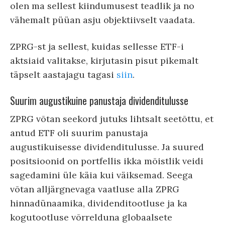
olen ma sellest kiindumusest teadlik ja no
vähemalt püüan asju objektiivselt vaadata.
ZPRG-st ja sellest, kuidas sellesse ETF-i
aktsiaid valitakse, kirjutasin pisut pikemalt
täpselt aastajagu tagasi
siin
.
Suurim augustikuine panustaja dividenditulusse
ZPRG võtan seekord jutuks lihtsalt seetõttu, et
antud ETF oli suurim panustaja
augustikuisesse dividenditulusse. Ja suured
positsioonid on portfellis ikka mõistlik veidi
sagedamini üle käia kui väiksemad. Seega
võtan alljärgnevaga vaatluse alla ZPRG
hinnadünaamika, dividenditootluse ja ka
kogutootluse võrrelduna globaalsete