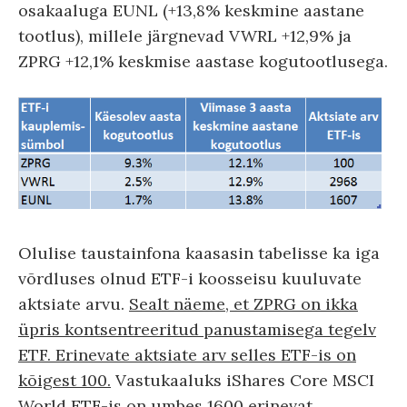
osakaaluga EUNL (+13,8% keskmine aastane
tootlus), millele järgnevad VWRL +12,9% ja
ZPRG +12,1% keskmise aastase kogutootlusega.
Olulise taustainfona kaasasin tabelisse ka iga
võrdluses olnud ETF-i koosseisu kuuluvate
aktsiate arvu.
Sealt näeme, et ZPRG on ikka
üpris kontsentreeritud panustamisega tegelv
ETF. Erinevate aktsiate arv selles ETF-is on
kõigest 100.
Vastukaaluks iShares Core MSCI
World ETF-is on umbes 1600 erinevat