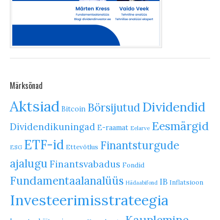
Märksõnad
Aktsiad
Dividendid
Börsijutud
Bitcoin
Eesmärgid
Dividendikuningad
E-raamat
Eelarve
ETF-id
Finantsturgude
Ettevõtlus
ESG
ajalugu
Finantsvabadus
Fondid
Fundamentaalanalüüs
IB
Inflatsioon
Hädaabifond
Investeerimisstrateegia
Kauplemine