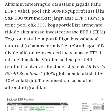
Aktsiainvesteeringud otsustasin jagada kahe
ETF-i vahel, pool ehk 30% koguportfellist läks
S&P 500 turuindeksit järgivasse ETF-i (SPY) ja
teine pool ehk 30% koguportfellist arenevate
riikide aktsiatesse investeerivasse ETF-i (EEM).
Tegu on osta-hoia portfelliga, kus vahepeal
muutusi (rebalanseerimist) ei tehtud, aga kõik
dividendid on reinvesteeritud samasse ETF-i,
mis neid maksis. Võrdlen sellise portfelli
tootlust sobiva võrdlusindeksiga ehk
All World
60-40 Benchmark
(60% globaalseid aktsiaid +
40% võlakirju). Tulemused on kajastatud
alltoodud graafikul.