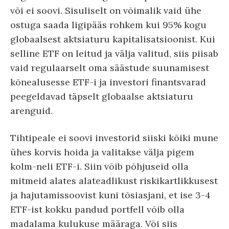
või ei soovi. Sisuliselt on võimalik vaid ühe
ostuga saada ligipääs rohkem kui 95% kogu
globaalsest aktsiaturu kapitalisatsioonist. Kui
selline ETF on leitud ja välja valitud, siis piisab
vaid regulaarselt oma säästude suunamisest
kõnealusesse ETF-i ja investori finantsvarad
peegeldavad täpselt globaalse aktsiaturu
arenguid.
Tihtipeale ei soovi investorid siiski kõiki mune
ühes korvis hoida ja valitakse välja pigem
kolm-neli ETF-i. Siin võib põhjuseid olla
mitmeid alates alateadlikust riskikartlikkusest
ja hajutamissoovist kuni tõsiasjani, et ise 3-4
ETF-ist kokku pandud portfell võib olla
madalama kulukuse määraga. Või siis