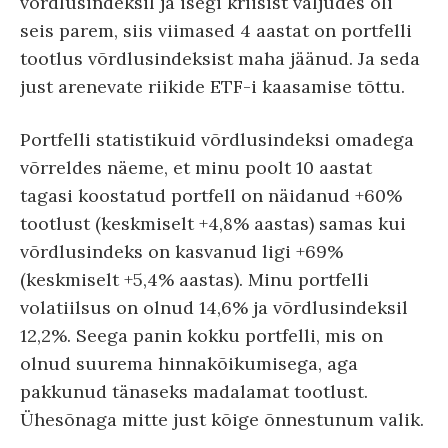
võrdlusindeksil ja isegi kriisist väljudes oli
seis parem, siis viimased 4 aastat on portfelli
tootlus võrdlusindeksist maha jäänud. Ja seda
just arenevate riikide ETF-i kaasamise tõttu.
Portfelli statistikuid võrdlusindeksi omadega
võrreldes näeme, et minu poolt 10 aastat
tagasi koostatud portfell on näidanud +60%
tootlust (keskmiselt +4,8% aastas) samas kui
võrdlusindeks on kasvanud ligi +69%
(keskmiselt +5,4% aastas). Minu portfelli
volatiilsus on olnud 14,6% ja võrdlusindeksil
12,2%. Seega panin kokku portfelli, mis on
olnud suurema hinnakõikumisega, aga
pakkunud tänaseks madalamat tootlust.
Ühesõnaga mitte just kõige õnnestunum valik.