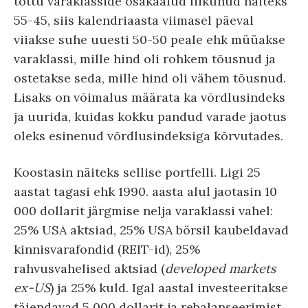
tõttu varaklasside osakaalud liikunud näiteks
55-45, siis kalendriaasta viimasel päeval
viiakse suhe uuesti 50-50 peale ehk müüakse
varaklassi, mille hind oli rohkem tõusnud ja
ostetakse seda, mille hind oli vähem tõusnud.
Lisaks on võimalus määrata ka võrdlusindeks
ja uurida, kuidas kokku pandud varade jaotus
oleks esinenud võrdlusindeksiga kõrvutades.
Koostasin näiteks sellise portfelli. Ligi 25
aastat tagasi ehk 1990. aasta alul jaotasin 10
000 dollarit järgmise nelja varaklassi vahel:
25% USA aktsiad, 25% USA börsil kaubeldavad
kinnisvarafondid (REIT-id), 25%
rahvusvahelised aktsiad (
developed markets
ex-US
) ja 25% kuld. Igal aastal investeeritakse
täiendavad 5 000 dollarit ja rebalanseerimist