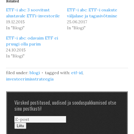
Related
ETF-i abc: 3 soovitust
ETF-i abc: ETF-i osakute
alustavale ETFi-investorile
väljalase ja tagasivõtmine
19.12.2015
25.06.2017
In "Blogi"
In "Blogi"
ETF-i abc: odavaim ETF ei
pruugi olla parim
24.10.2015
In "Blogi"
filed under:
blogi
tagged with:
etf-id
,
investeerimisstrateegia
Värsked postitused, uudised ja sooduspakkumised otse
sinu postkasti!
Liitu