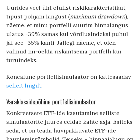
Uurides veel üht olulist riskikarakteristikut,
tipust põhjani langust (
maximum drawdown
),
näeme, et minu portfelli suurim hinnalangus
ulatus -39% samas kui võrdlusindeksi puhul
jäi see -35% kanti. Jällegi näeme, et olen
valinud nii-öelda riskantsema portfelli kui
turuindeks.
Kõnealune portfellisimulaator on kättesaadav
sellelt lingilt
.
Varaklassidepõhine portfellisimulaator
Konkreetsete ETF-ide kasutamine selliste
simulaatorite juures eeldab kahte asja. Esiteks
seda, et on teada huvipakkuvate ETF-ide
kauplemissümbolid. Teiseks – hinnaajalugu on