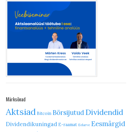
Märksõnad
Aktsiad
Dividendid
Börsijutud
Bitcoin
Eesmärgid
Dividendikuningad
E-raamat
Eelarve