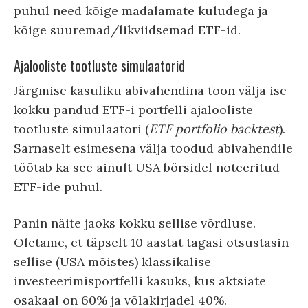
puhul need kõige madalamate kuludega ja
kõige suuremad/likviidsemad ETF-id.
Ajalooliste tootluste simulaatorid
Järgmise kasuliku abivahendina toon välja ise
kokku pandud ETF-i portfelli ajalooliste
tootluste simulaatori (
ETF portfolio backtest
).
Sarnaselt esimesena välja toodud abivahendile
töötab ka see ainult USA börsidel noteeritud
ETF-ide puhul.
Panin näite jaoks kokku sellise võrdluse.
Oletame, et täpselt 10 aastat tagasi otsustasin
sellise (USA mõistes) klassikalise
investeerimisportfelli kasuks, kus aktsiate
osakaal on 60% ja võlakirjadel 40%.