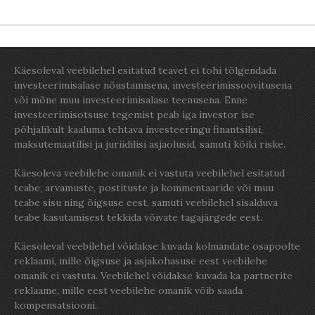
Käesoleval veebilehel esitatud teavet ei tohi tõlgendada
investeerimisalase nõustamisena, investeerimissoovitusena
või mõne muu investeerimisalase teenusena. Enne
investeerimisotsuse tegemist peab iga investor ise
põhjalikult kaaluma tehtava investeeringu finantsilisi,
maksutemaatilisi ja juriidilisi asjaolusid, samuti kõiki riske.
Käesoleva veebilehe omanik ei vastuta veebilehel esitatud
teabe, arvamuste, postituste ja kommentaaride või muu
teabe sisu ning õigsuse eest, samuti veebilehel sisalduva
teabe kasutamisest tekkida võivate tagajärgede eest.
Käesoleval veebilehel võidakse kuvada kolmandate osapoolte
reklaami, mille õigsuse ja asjakohasuse eest veebilehe
omanik ei vastuta. Veebilehel võidakse kuvada ka partnerite
reklaame, mille eest veebilehe omanik võib saada
kompensatsiooni.