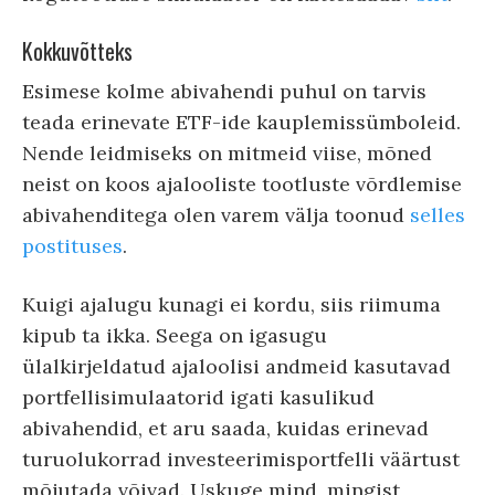
Kokkuvõtteks
Esimese kolme abivahendi puhul on tarvis
teada erinevate ETF-ide kauplemissümboleid.
Nende leidmiseks on mitmeid viise, mõned
neist on koos ajalooliste tootluste võrdlemise
abivahenditega olen varem välja toonud
selles
postituses
.
Kuigi ajalugu kunagi ei kordu, siis riimuma
kipub ta ikka. Seega on igasugu
ülalkirjeldatud ajaloolisi andmeid kasutavad
portfellisimulaatorid igati kasulikud
abivahendid, et aru saada, kuidas erinevad
turuolukorrad investeerimisportfelli väärtust
mõjutada võivad. Uskuge mind, mingist