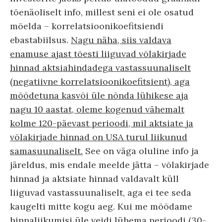
tõenäoliselt info, millest seni ei ole osatud
mõelda – korrelatsioonikoefitsiendi
ebastabiilsus.
Nagu näha, siis valdava
enamuse ajast tõesti liiguvad võlakirjade
hinnad aktsiahindadega vastassuunaliselt
(negatiivne korrelatsioonikoefitsient), aga
mõõdetuna kasvõi üle nõnda lühikese aja
nagu 10 aastat, oleme kogenud vähemalt
kolme 120-päevast perioodi, mil aktsiate ja
võlakirjade hinnad on USA turul liikunud
samasuunaliselt.
See on väga oluline info ja
järeldus, mis endale meelde jätta – võlakirjade
hinnad ja aktsiate hinnad valdavalt küll
liiguvad vastassuunaliselt, aga ei tee seda
kaugelti mitte kogu aeg. Kui me mõõdame
hinnaliikumisi üle veidi lühema perioodi (30-