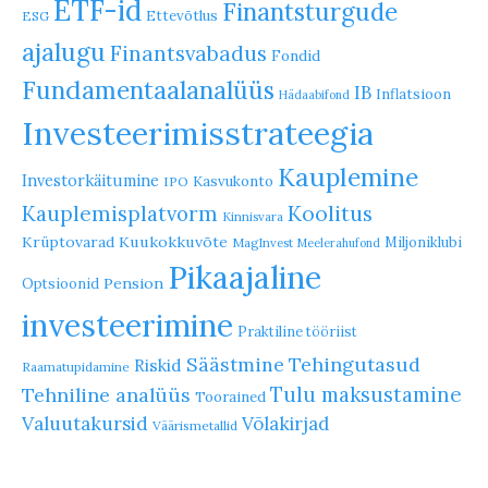
ETF-id
Finantsturgude
Ettevõtlus
ESG
ajalugu
Finantsvabadus
Fondid
Fundamentaalanalüüs
IB
Inflatsioon
Hädaabifond
Investeerimisstrateegia
Kauplemine
Investorkäitumine
Kasvukonto
IPO
Koolitus
Kauplemisplatvorm
Kinnisvara
Krüptovarad
Kuukokkuvõte
Miljoniklubi
MagInvest
Meelerahufond
Pikaajaline
Pension
Optsioonid
investeerimine
Praktiline tööriist
Säästmine
Tehingutasud
Riskid
Raamatupidamine
Tulu maksustamine
Tehniline analüüs
Toorained
Valuutakursid
Võlakirjad
Väärismetallid