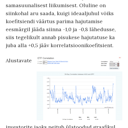
samasuunalisest liikumisest. Oluline on
siinkohal aru saada, kuigi ideaaljuhul võiks
koefitsiendi väärtus parima hajutamise
eesmärgil jääda siinna -1,0 ja -0,8 lähedusse,
siis tegelikult annab pisukese hajutatuse ka
juba alla +0,5 jääv korrelatsioonikoefitsient.
Alustavate
investorite jaoks peitub ülatoodud graafikul