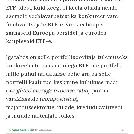
ETF-idest, kuid keegi ei keela otsida nende
asemele veebiavarustest ka konkureerivate
fondivalitsejate ETF-e. Või siis hoopis
sarnaseid Euroopa börsidel ja eurodes
kauplevaid ETF-e.
Igatahes on selle portfellisoovitaja tulemuseks
konkreetsete osakaaludega ETF-ide portfell,
mille puhul näidatakse kohe ära ka selle
portfelli kaalutud keskmine kulukuse määr
(
weighted average expense ratio
), jaotus
varaklasside (
compositsion
),
majandussektorite, riikide, krediidikvaliteedi
ja muude näiteajate lõikes.