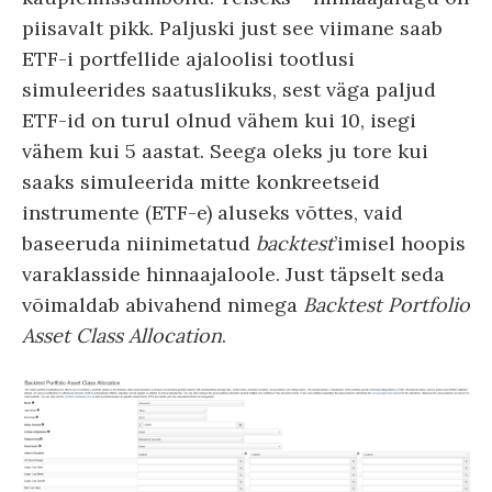
piisavalt pikk. Paljuski just see viimane saab
ETF-i portfellide ajaloolisi tootlusi
simuleerides saatuslikuks, sest väga paljud
ETF-id on turul olnud vähem kui 10, isegi
vähem kui 5 aastat. Seega oleks ju tore kui
saaks simuleerida mitte konkreetseid
instrumente (ETF-e) aluseks võttes, vaid
baseeruda niinimetatud
backtest
’imisel hoopis
varaklasside hinnaajaloole. Just täpselt seda
võimaldab abivahend nimega
Backtest Portfolio
Asset Class Allocation
.