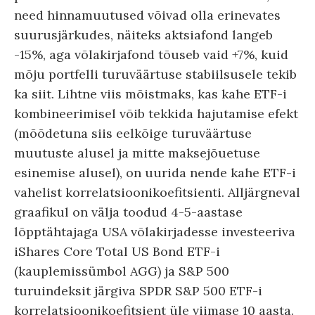
need hinnamuutused võivad olla erinevates
suurusjärkudes, näiteks aktsiafond langeb
-15%, aga võlakirjafond tõuseb vaid +7%, kuid
mõju portfelli turuväärtuse stabiilsusele tekib
ka siit. Lihtne viis mõistmaks, kas kahe ETF-i
kombineerimisel võib tekkida hajutamise efekt
(mõõdetuna siis eelkõige turuväärtuse
muutuste alusel ja mitte maksejõuetuse
esinemise alusel), on uurida nende kahe ETF-i
vahelist korrelatsioonikoefitsienti. Alljärgneval
graafikul on välja toodud 4-5-aastase
lõpptähtajaga USA võlakirjadesse investeeriva
iShares Core Total US Bond ETF-i
(kauplemissümbol AGG) ja S&P 500
turuindeksit järgiva SPDR S&P 500 ETF-i
korrelatsioonikoefitsient üle viimase 10 aasta.