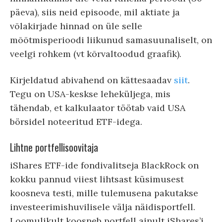
päeva), siis neid episoode, mil aktiate ja
võlakirjade hinnad on üle selle
mõõtmisperioodi liikunud samasuunaliselt, on
veelgi rohkem (vt kõrvaltoodud graafik).
Kirjeldatud abivahend on kättesaadav
siit
.
Tegu on USA-keskse leheküljega, mis
tähendab, et kalkulaator töötab vaid USA
börsidel noteeritud ETF-idega.
Lihtne portfellisoovitaja
iShares ETF-ide fondivalitseja BlackRock on
kokku pannud viiest lihtsast küsimusest
koosneva testi, mille tulemusena pakutakse
investeerimishuvilisele välja näidisportfell.
Loomulikult koosneb portfell ainult iShares’i