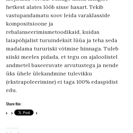
hetkest alates lööb sisse hasart. Tekib
vastupandamatu soov leida varaklasside
kompositsioone ja
rebalanseerimismetoodikaid, kuidas
laiapõhjalist turuindeksit lüüa ja teha seda
madalama tururiski võtmise hinnaga. Tuleb
siiski meeles pidada, et tegu on ajaloolistel
andmetel baseeruvate arvutustega ja nende
üks ühele ülekandmine tulevikku
(ekstrapoleerimine) ei taga 100% edaspidist
edu.
Share this: