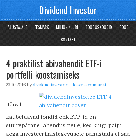
Dividend Investor
ALUSTAJALE
EESMÄRK
MILJONIKLUBI
SOODUSKOODID
POOD
KONTAKT
4 praktilist abivahendit ETF-i
portfelli koostamiseks
23.10.2016
by
dividend investor
leave a comment
Börsil
kaubeldavad fondid ehk ETF-id on
suurepärane lahendus neile, kes kuigi palju
aega investeerimistegevusele panustada ei saa