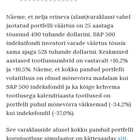
Näeme, et nelja erineva (alam)varaklassi vahel
jaotatud portfelli väärtus on 25 aastaga
tõusnud 490 tuhande dollarini, S&P 500
indeksifondi investori varade väärtus tõusis
sama ajaga 528 tuhande dollarini. Keskmised
aastased tootlusnumbrid on vastavalt +16,2%
ja +16,5%. Näeme, et kokku pandud portfelli
volatiilsus on olnud mõnevõrra madalam kui
S&P 500 indeksfondil ja ka kõige kehvema
tootlusega kalendriaasta tootlused on
portfelli puhul mõnevõrra väiksemad (-34,2%)
kui indeksfondil (-37,0%).
See varaklasside alusel kokku pandud portfelli
kogutootluse simulaator on kättesaadav
siit
.