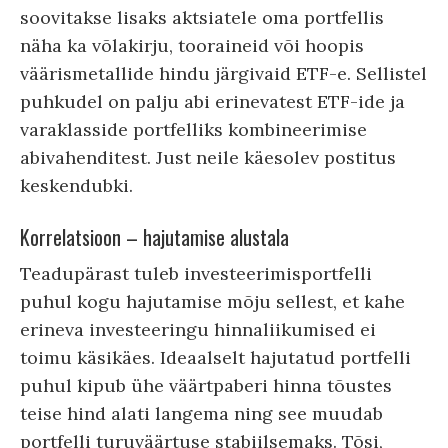
soovitakse lisaks aktsiatele oma portfellis
näha ka võlakirju, tooraineid või hoopis
väärismetallide hindu järgivaid ETF-e. Sellistel
puhkudel on palju abi erinevatest ETF-ide ja
varaklasside portfelliks kombineerimise
abivahenditest. Just neile käesolev postitus
keskendubki.
Korrelatsioon – hajutamise alustala
Teadupärast tuleb investeerimisportfelli
puhul kogu hajutamise mõju sellest, et kahe
erineva investeeringu hinnaliikumised ei
toimu käsikäes. Ideaalselt hajutatud portfelli
puhul kipub ühe väärtpaberi hinna tõustes
teise hind alati langema ning see muudab
portfelli turuväärtuse stabiilsemaks. Tõsi,