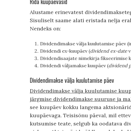
Rida kuupäevasid
Alustame erinevatest dividendimaksete
Sisuliselt saame alati eristada nelja e
Nendeks on:
Dividendimakse välja kuulutamise päev (i
Dividendi ex-kuupäev (
dividend ex-date
v
Dividendisaajate nimekirja fikseerimise 
Dividendi väljamakse kuupäev (
dividend 
Dividendimakse välja kuulutamise päev
Dividendimakse välja kuulutamise kuupäe
järgmise dividendimakse suuruse ja ma
see kuupäev kokku langema aktsionärid
kuupäevaga. Teisisõnu päeval, mil ette
kutsumise teate, selgub ka oodatava d