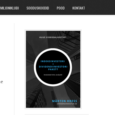
MILJONIKLUBI
SOODUSKOODID
POOD
KONTAKT
de