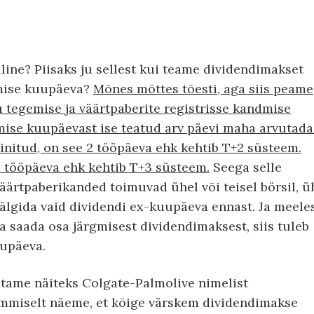
ine? Piisaks ju sellest kui teame dividendimakset
imise kuupäeva?
Mõnes mõttes tõesti, aga siis peame
u tegemise ja väärtpaberite registrisse kandmise
erimise kuupäevast ise teatud arv päevi maha arvutada
initud, on see 2 tööpäeva ehk kehtib T+2 süsteem.
 tööpäeva ehk kehtib T+3 süsteem.
Seega selle
 väärtpaberikanded toimuvad ühel või teisel börsil, ü
 jälgida vaid dividendi ex-kuupäeva ennast. Ja meele
a saada osa järgmisest dividendimaksest, siis tuleb
uupäeva.
atame näiteks Colgate-Palmolive nimelist
õmmiselt näeme, et kõige värskem dividendimakse