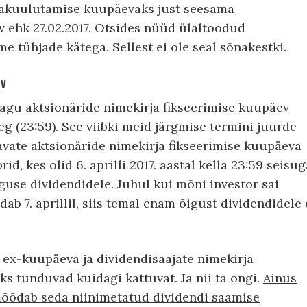
jakuulutamise kuupäevaks just seesama
 ehk 27.02.2017. Otsides nüüd ülaltoodud
e tühjade kätega. Sellest ei ole seal sõnakestki.
ev
nagu aktsionäride nimekirja fikseerimise kuupäev
aeg (23:59). See viibki meid järgmise termini juurde
vate aktsionäride nimekirja fikseerimise kuupäeva
rid, kes olid 6. aprilli 2017. aastal kella 23:59 seisug
guse dividendidele. Juhul kui mõni investor sai
ab 7. aprillil, siis temal enam õigust dividendidele 
ex-kuupäeva ja dividendisaajate nimekirja
ks tunduvad kuidagi kattuvat. Ja nii ta ongi.
Ainus
 mõõdab seda niinimetatud dividendi saamise