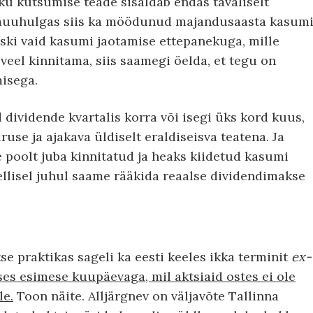
ku kutsumise teade sisaldab endas tavaliselt
 muuhulgas siis ka möödunud majandusaasta kasum
iski vaid kasumi jaotamise ettepanekuga, mille
eel kinnitama, siis saamegi öelda, et tegu on
isega.
dividende kvartalis korra või isegi üks kord kuus,
use ja ajakava üldiselt eraldiseisva teatena. Ja
 poolt juba kinnitatud ja heaks kiidetud kasumi
ellisel juhul saame rääkida reaalse dividendimakse
e praktikas sageli ka eesti keeles ikka terminit
ex-
uses esimese kuupäevaga, mil aktsiaid ostes ei ole
le.
Toon näite. Alljärgnev on väljavõte Tallinna