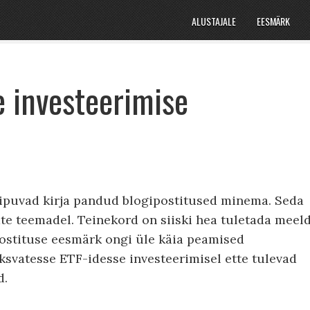
ALUSTAJALE
EESMÄRK
e investeerimise
 kipuvad kirja pandud blogipostitused minema. Seda
iate teemadel. Teinekord on siiski hea tuletada meel
ostituse eesmärk ongi üle käia peamised
ksvatesse ETF-idesse investeerimisel ette tulevad
d.