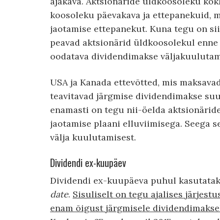
ajakava. Aktsionäride üldkoosoleku kok
koosoleku päevakava ja ettepanekuid,
jaotamise ettepanekut. Kuna tegu on si
peavad aktsionärid üldkoosolekul enne v
oodatava dividendimakse väljakuulutam
USA ja Kanada ettevõtted, mis maksavad 
teavitavad järgmise dividendimakse suur
enamasti on tegu nii-öelda aktsionäride
jaotamise plaani elluviimisega. Seega s
välja kuulutamisest.
Dividendi ex-kuupäev
Dividendi ex-kuupäeva puhul kasutataks
date
.
Sisuliselt on tegu ajalises järjest
enam õigust järgmisele dividendimakse