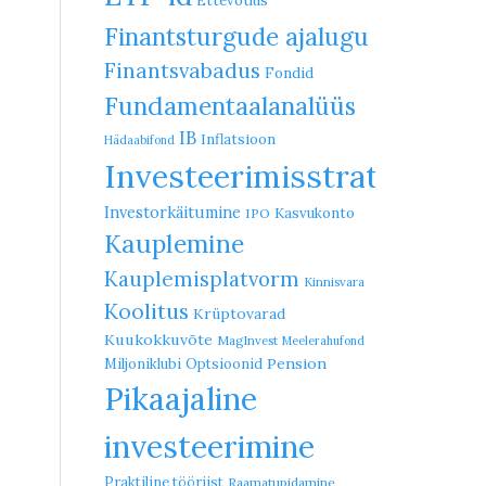
Ettevõtlus
Finantsturgude ajalugu
Finantsvabadus
Fondid
Fundamentaalanalüüs
IB
Inflatsioon
Hädaabifond
Investeerimisstrateegia
Investorkäitumine
Kasvukonto
IPO
Kauplemine
Kauplemisplatvorm
Kinnisvara
Koolitus
Krüptovarad
Kuukokkuvõte
MagInvest
Meelerahufond
Pension
Miljoniklubi
Optsioonid
Pikaajaline
investeerimine
Praktiline tööriist
Raamatupidamine