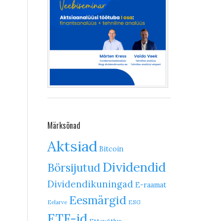
i
Märksõnad
Aktsiad
Bitcoin
Dividendid
Börsijutud
Dividendikuningad
E-raamat
Eesmärgid
ESG
Eelarve
ETF-id