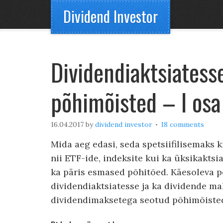
Dividend Investor
Dividendiaktsiatess
põhimõisted – I osa
16.04.2017
by
dividend investor
18 comments
Mida aeg edasi, seda spetsiifilisemaks
nii ETF-ide, indeksite kui ka üksikakts
ka päris esmased põhitõed. Käesoleva p
dividendiaktsiatesse ja ka dividende ma
dividendimaksetega seotud põhimõiste