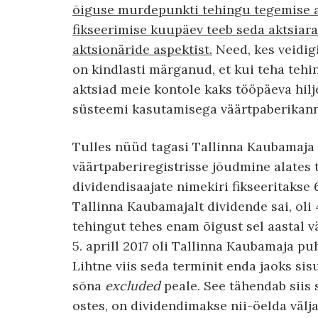
õiguse murdepunkti tehingu tegemise as
fikseerimise kuupäev teeb seda aktsiar
aktsionäride aspektist.
Need, kes veidig
on kindlasti märganud, et kui teha tehin
aktsiad meie kontole kaks tööpäeva hil
süsteemi kasutamisega väärtpaberikanne
Tulles nüüd tagasi Tallinna Kaubamaja 
väärtpaberiregistrisse jõudmine alates 
dividendisaajate nimekiri fikseeritakse 6.
Tallinna Kaubamajalt dividende sai, oli 4.
tehingut tehes enam õigust sel aastal vä
5. aprill 2017 oli Tallinna Kaubamaja p
Lihtne viis seda terminit enda jaoks sis
sõna
excluded
peale. See tähendab siis s
ostes, on dividendimakse nii-öelda välja