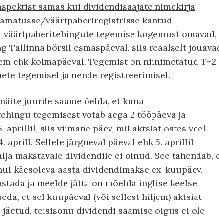
pektist samas kui dividendisaajate nimekirja
aamatusse/väärtpaberiregistrisse kantud
i väärtpaberitehingute tegemise kogemust omavad,
g Tallinna börsil esmaspäeval, siis reaalselt jõuava
jem ehk kolmapäeval. Tegemist on niinimetatud T+2
te tegemisel ja nende registreerimisel.
näite juurde saame öelda, et kuna
tehingu tegemisest võtab aega 2 tööpäeva ja
 aprillil, siis viimane päev, mil aktsiat ostes veel
 aprill. Sellele järgneval päeval ehk 5. aprillil
lja makstavale dividendile ei olnud. See tähendab, 
uhul käesoleva aasta dividendimakse ex-kuupäev.
ustada ja meelde jätta on mõelda inglise keelse
eda, et sel kuupäeval (või sellest hiljem) aktsiat
 jäetud, teisisõnu dividendi saamise õigus ei ole