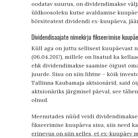
oodatav suurus, on dividendimakse väl
üldkoosoleku kutse avaldamise kuupäev
börsiteatest dividendi ex-kuupäeva, jääm
Dividendisaajate nimekirja fikseerimise kuupä
Küll aga on juttu sellisest kuupäevast 
(06.04.2017), millele on lisatud ka kella
ehk dividendimakse saamise õigust oma
juurde. Sisu on siin lihtne – kõik investo
Tallinna Kaubamaja aktsionärid, said õi
aktsionäriks järgmisel päeval, see tähend
olnud.
Meenutades nüüd veidi dividendimakse 
fikseerimise kuupäeva sisu, siis need ka
erinevus on siin selles, et ex-kuupäev