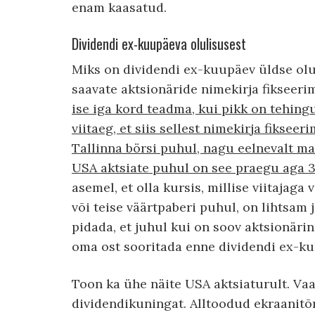
enam kaasatud.
Dividendi ex-kuupäeva olulisusest
Miks on dividendi ex-kuupäev üldse olul
saavate aktsionäride nimekirja fikseer
ise iga kord teadma, kui pikk on tehing
viitaeg, et siis sellest nimekirja fikse
Tallinna börsi puhul, nagu eelnevalt ma
USA aktsiate puhul on see praegu aga 3
asemel, et olla kursis, millise viitajaga
või teise väärtpaberi puhul, on lihtsam
pidada, et juhul kui on soov aktsionärin
oma ost sooritada enne dividendi ex-k
Toon ka ühe näite USA aktsiaturult. Va
dividendikuningat. Alltoodud ekraanit