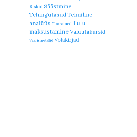
Säästmine
Riskid
Tehingutasud
Tehniline
Tulu
analüüs
Toorained
maksustamine
Valuutakursid
Võlakirjad
Väärismetallid