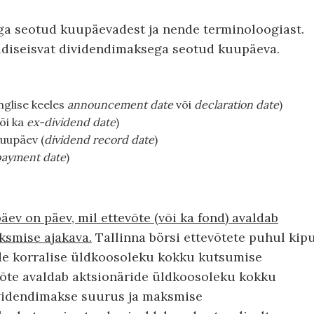
ga seotud kuupäevadest ja nende terminoloogiast.
raldiseisvat dividendimaksega seotud kuupäeva.
nglise keeles
announcement date
või
declaration date
)
õi ka
ex-dividend date
)
kuupäev (
dividend record date
)
payment date
)
v on päev, mil ettevõte (või ka fond) avaldab
ksmise ajakava.
Tallinna börsi ettevõtete puhul kip
e korralise üldkoosoleku kokku kutsumise
võte avaldab aktsionäride üldkoosoleku kokku
ividendimakse suurus ja maksmise