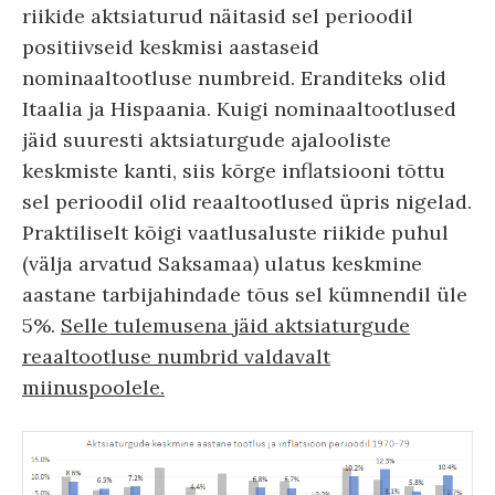
riikide aktsiaturud näitasid sel perioodil
positiivseid keskmisi aastaseid
nominaaltootluse numbreid. Eranditeks olid
Itaalia ja Hispaania. Kuigi nominaaltootlused
jäid suuresti aktsiaturgude ajalooliste
keskmiste kanti, siis kõrge inflatsiooni tõttu
sel perioodil olid reaaltootlused üpris nigelad.
Praktiliselt kõigi vaatlusaluste riikide puhul
(välja arvatud Saksamaa) ulatus keskmine
aastane tarbijahindade tõus sel kümnendil üle
5%.
Selle tulemusena jäid aktsiaturgude
reaaltootluse numbrid valdavalt
miinuspoolele.