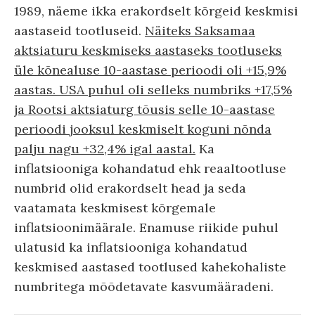
1989, näeme ikka erakordselt kõrgeid keskmisi
aastaseid tootluseid.
Näiteks Saksamaa
aktsiaturu keskmiseks aastaseks tootluseks
üle kõnealuse 10-aastase perioodi oli +15,9%
aastas. USA puhul oli selleks numbriks +17,5%
ja Rootsi aktsiaturg tõusis selle 10-aastase
perioodi jooksul keskmiselt koguni nõnda
palju nagu +32,4% igal aastal.
Ka
inflatsiooniga kohandatud ehk reaaltootluse
numbrid olid erakordselt head ja seda
vaatamata keskmisest kõrgemale
inflatsioonimäärale. Enamuse riikide puhul
ulatusid ka inflatsiooniga kohandatud
keskmised aastased tootlused kahekohaliste
numbritega mõõdetavate kasvumääradeni.