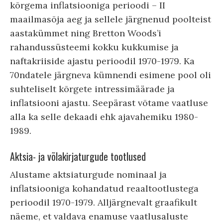
kõrgema inflatsiooniga perioodi – II
maailmasõja aeg ja sellele järgnenud poolteist
aastakümmet ning Bretton Woods’i
rahandussüsteemi kokku kukkumise ja
naftakriiside ajastu perioodil 1970-1979. Ka
70ndatele järgneva kümnendi esimene pool oli
suhteliselt kõrgete intressimäärade ja
inflatsiooni ajastu. Seepärast võtame vaatluse
alla ka selle dekaadi ehk ajavahemiku 1980-
1989.
Aktsia- ja võlakirjaturgude tootlused
Alustame aktsiaturgude nominaal ja
inflatsiooniga kohandatud reaaltootlustega
perioodil 1970-1979. Alljärgnevalt graafikult
näeme, et valdava enamuse vaatlusaluste