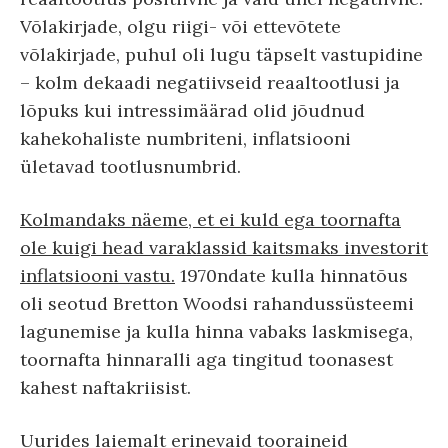
Võlakirjade, olgu riigi- või ettevõtete
võlakirjade, puhul oli lugu täpselt vastupidine
– kolm dekaadi negatiivseid reaaltootlusi ja
lõpuks kui intressimäärad olid jõudnud
kahekohaliste numbriteni, inflatsiooni
ületavad tootlusnumbrid.
Kolmandaks näeme, et ei kuld ega toornafta
ole kuigi head varaklassid kaitsmaks investorit
inflatsiooni vastu.
1970ndate kulla hinnatõus
oli seotud Bretton Woodsi rahandussüsteemi
lagunemise ja kulla hinna vabaks laskmisega,
toornafta hinnaralli aga tingitud toonasest
kahest naftakriisist.
Uurides laiemalt erinevaid tooraineid