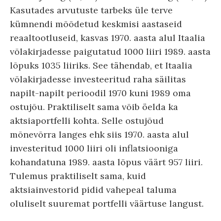
Kasutades arvutuste tarbeks üle terve
kümnendi mõõdetud keskmisi aastaseid
reaaltootluseid, kasvas 1970. aasta alul Itaalia
võlakirjadesse paigutatud 1000 liiri 1989. aasta
lõpuks 1035 liiriks. See tähendab, et Itaalia
võlakirjadesse investeeritud raha säilitas
napilt-napilt perioodil 1970 kuni 1989 oma
ostujõu. Praktiliselt sama võib öelda ka
aktsiaportfelli kohta. Selle ostujõud
mõnevõrra langes ehk siis 1970. aasta alul
investeritud 1000 liiri oli inflatsiooniga
kohandatuna 1989. aasta lõpus väärt 957 liiri.
Tulemus praktiliselt sama, kuid
aktsiainvestorid pidid vahepeal taluma
oluliselt suuremat portfelli väärtuse langust.