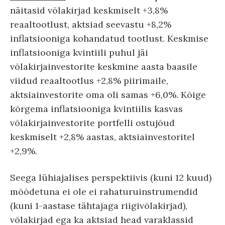
näitasid võlakirjad keskmiselt +3,8%
reaaltootlust, aktsiad seevastu +8,2%
inflatsiooniga kohandatud tootlust. Keskmise
inflatsiooniga kvintiili puhul jäi
võlakirjainvestorite keskmine aasta baasile
viidud reaaltootlus +2,8% piirimaile,
aktsiainvestorite oma oli samas +6,0%. Kõige
kõrgema inflatsiooniga kvintiilis kasvas
võlakirjainvestorite portfelli ostujõud
keskmiselt +2,8% aastas, aktsiainvestoritel
+2,9%.
Seega lühiajalises perspektiivis (kuni 12 kuud)
mõõdetuna ei ole ei rahaturuinstrumendid
(kuni 1-aastase tähtajaga riigivõlakirjad),
võlakirjad ega ka aktsiad head varaklassid