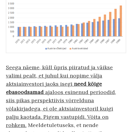
Seega näeme, küll üpris piiratud ja väikse
valimi pealt, et juhul kui nopime välja
aktsiainvestori jaoks isegi
need kõige
ebasoodsamad
ajaloos esinenud perioodid,
siis pikas perspektiivis võrrelduna
võlakirjadega, ei ole aktsiainvestoril kuigi
palju kaotada. Pigem vastupidi. Võita on
rohkem.
Meeldetuletuseks, et nende