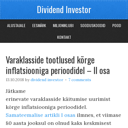
Dividend Investor
ALUSTAJALE
EESMÄRK
MILJONIKLUBI
SOODUSKOODID
POOD
KONTAKT
Varaklasside tootlused kõrge
inflatsiooniga perioodidel – II osa
13.10.2018
by
dividend investor
7 comments
Jätkame
erinevate varaklasside käitumise uurimist
kõrge inflatsiooniga perioodidel.
Samateemalise artikli I osas
ilmnes, et viimase
80 aasta jooksul on olnud kaks keskmisest