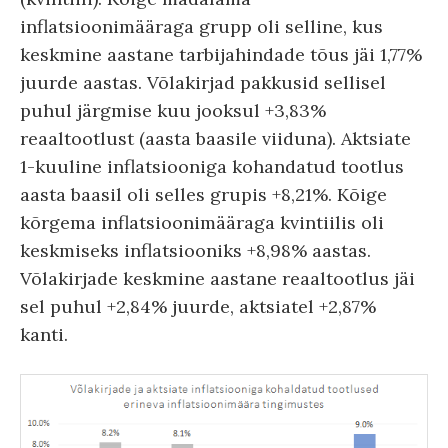
inflatsioonimääraga grupp oli selline, kus
keskmine aastane tarbijahindade tõus jäi 1,77%
juurde aastas. Võlakirjad pakkusid sellisel
puhul järgmise kuu jooksul +3,83%
reaaltootlust (aasta baasile viiduna). Aktsiate
1-kuuline inflatsiooniga kohandatud tootlus
aasta baasil oli selles grupis +8,21%. Kõige
kõrgema inflatsioonimääraga kvintiilis oli
keskmiseks inflatsiooniks +8,98% aastas.
Võlakirjade keskmine aastane reaaltootlus jäi
sel puhul +2,84% juurde, aktsiatel +2,87%
kanti.