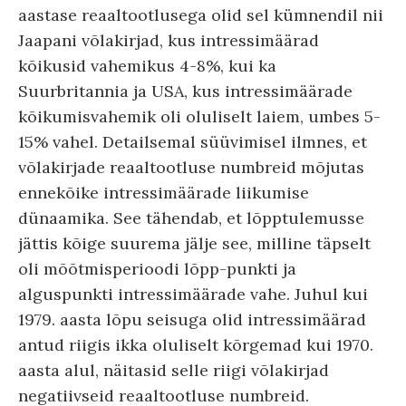
aastase reaaltootlusega olid sel kümnendil nii
Jaapani võlakirjad, kus intressimäärad
kõikusid vahemikus 4-8%, kui ka
Suurbritannia ja USA, kus intressimäärade
kõikumisvahemik oli oluliselt laiem, umbes 5-
15% vahel. Detailsemal süüvimisel ilmnes, et
võlakirjade reaaltootluse numbreid mõjutas
ennekõike intressimäärade liikumise
dünaamika. See tähendab, et lõpptulemusse
jättis kõige suurema jälje see, milline täpselt
oli mõõtmisperioodi lõpp-punkti ja
alguspunkti intressimäärade vahe. Juhul kui
1979. aasta lõpu seisuga olid intressimäärad
antud riigis ikka oluliselt kõrgemad kui 1970.
aasta alul, näitasid selle riigi võlakirjad
negatiivseid reaaltootluse numbreid.