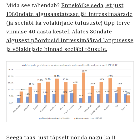
Mida see tähendab?
Ennekõike seda, et just
1980ndate algusaastatesse jäi intressimäärade
(ja seeläbi ka võlakirjade tulususte) tipp terve
viimase 40 aasta kestel. Alates 80ndate
algusest pöördusid intressimäärad langusesse
ja võlakirjade hinnad seeläbi tõusule.
Seega taas, just täpselt nõnda nagu ka II