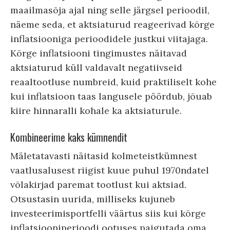
maailmasõja ajal ning selle järgsel perioodil,
näeme seda, et aktsiaturud reageerivad kõrge
inflatsiooniga perioodidele justkui viitajaga.
Kõrge inflatsiooni tingimustes näitavad
aktsiaturud küll valdavalt negatiivseid
reaaltootluse numbreid, kuid praktiliselt kohe
kui inflatsioon taas langusele pöördub, jõuab
kiire hinnaralli kohale ka aktsiaturule.
Kombineerime kaks kümnendit
Mäletatavasti näitasid kolmeteistkümnest
vaatlusalusest riigist kuue puhul 1970ndatel
võlakirjad paremat tootlust kui aktsiad.
Otsustasin uurida, milliseks kujuneb
investeerimisportfelli väärtus siis kui kõrge
inflatsiooniperioodi ootuses paigutada oma