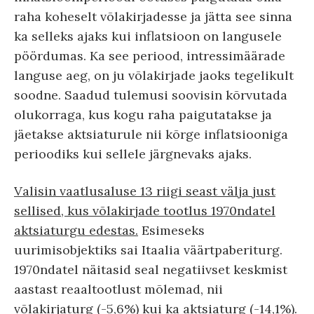
raha koheselt võlakirjadesse ja jätta see sinna
ka selleks ajaks kui inflatsioon on langusele
pöördumas. Ka see periood, intressimäärade
languse aeg, on ju võlakirjade jaoks tegelikult
soodne. Saadud tulemusi soovisin kõrvutada
olukorraga, kus kogu raha paigutatakse ja
jäetakse aktsiaturule nii kõrge inflatsiooniga
perioodiks kui sellele järgnevaks ajaks.
Valisin vaatlusaluse 13 riigi seast välja just
sellised, kus võlakirjade tootlus 1970ndatel
aktsiaturgu edestas.
Esimeseks
uurimisobjektiks sai Itaalia väärtpaberiturg.
1970ndatel näitasid seal negatiivset keskmist
aastast reaaltootlust mõlemad, nii
võlakirjaturg (-5,6%) kui ka aktsiaturg (-14,1%).