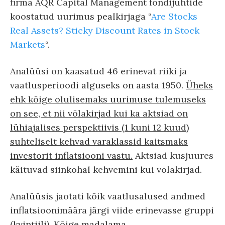
firma AQR Capital Management fondijuhtide
koostatud uurimus pealkirjaga “
Are Stocks
Real Assets? Sticky Discount Rates in Stock
Markets
“.
Analüüsi on kaasatud 46 erinevat riiki ja
vaatlusperioodi alguseks on aasta 1950.
Üheks
ehk kõige olulisemaks uurimuse tulemuseks
on see, et nii võlakirjad kui ka aktsiad on
lühiajalises perspektiivis (1 kuni 12 kuud)
suhteliselt kehvad varaklassid kaitsmaks
investorit inflatsiooni vastu.
Aktsiad kusjuures
käituvad siinkohal kehvemini kui võlakirjad.
Analüüsis jaotati kõik vaatlusalused andmed
inflatsioonimäära järgi viide erinevasse gruppi
(kvintiili). Kõige madalama