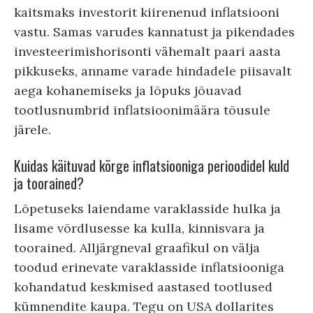
kaitsmaks investorit kiirenenud inflatsiooni
vastu. Samas varudes kannatust ja pikendades
investeerimishorisonti vähemalt paari aasta
pikkuseks, anname varade hindadele piisavalt
aega kohanemiseks ja lõpuks jõuavad
tootlusnumbrid inflatsioonimäära tõusule
järele.
Kuidas käituvad kõrge inflatsiooniga perioodidel kuld
ja toorained?
Lõpetuseks laiendame varaklasside hulka ja
lisame võrdlusesse ka kulla, kinnisvara ja
toorained. Alljärgneval graafikul on välja
toodud erinevate varaklasside inflatsiooniga
kohandatud keskmised aastased tootlused
kümnendite kaupa. Tegu on USA dollarites