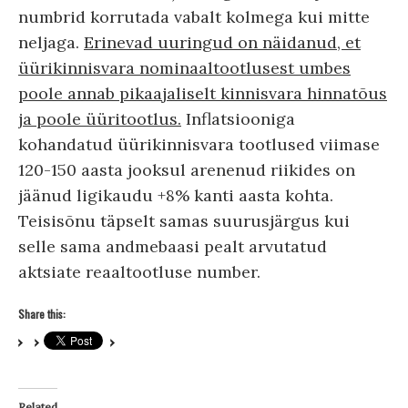
numbrid korrutada vabalt kolmega kui mitte
neljaga.
Erinevad uuringud on näidanud, et
üürikinnisvara nominaaltootlusest umbes
poole annab pikaajaliselt kinnisvara hinnatõus
ja poole üüritootlus.
Inflatsiooniga
kohandatud üürikinnisvara tootlused viimase
120-150 aasta jooksul arenenud riikides on
jäänud ligikaudu +8% kanti aasta kohta.
Teisisõnu täpselt samas suurusjärgus kui
selle sama andmebaasi pealt arvutatud
aktsiate reaaltootluse number.
Share this:
Related