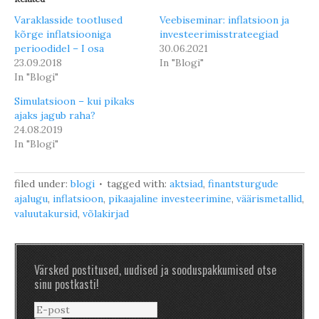
Varaklasside tootlused
Veebiseminar: inflatsioon ja
kõrge inflatsiooniga
investeerimisstrateegiad
perioodidel – I osa
30.06.2021
23.09.2018
In "Blogi"
In "Blogi"
Simulatsioon – kui pikaks
ajaks jagub raha?
24.08.2019
In "Blogi"
filed under:
blogi
tagged with:
aktsiad
,
finantsturgude
ajalugu
,
inflatsioon
,
pikaajaline investeerimine
,
väärismetallid
,
valuutakursid
,
võlakirjad
Värsked postitused, uudised ja sooduspakkumised otse
sinu postkasti!