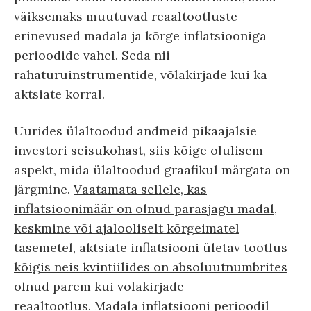
väiksemaks muutuvad reaaltootluste
erinevused madala ja kõrge inflatsiooniga
perioodide vahel. Seda nii
rahaturuinstrumentide, võlakirjade kui ka
aktsiate korral.
Uurides ülaltoodud andmeid pikaajalsie
investori seisukohast, siis kõige olulisem
aspekt, mida ülaltoodud graafikul märgata on
järgmine.
Vaatamata sellele, kas
inflatsioonimäär on olnud parasjagu madal,
keskmine või ajalooliselt kõrgeimatel
tasemetel, aktsiate inflatsiooni ületav tootlus
kõigis neis kvintiilides on absoluutnumbrites
olnud parem kui võlakirjade
reaaltootlus.
Madala inflatsiooni perioodil