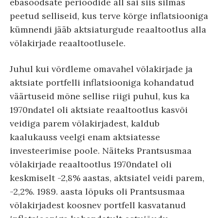
ebasoodsate perioodide all sai siis silmas
peetud selliseid, kus terve kõrge inflatsiooniga
kümnendi jääb aktsiaturgude reaaltootlus alla
võlakirjade reaaltootlusele.
Juhul kui võrdleme omavahel võlakirjade ja
aktsiate portfelli inflatsiooniga kohandatud
väärtuseid mõne sellise riigi puhul, kus ka
1970ndatel oli aktsiate reaaltootlus kasvõi
veidiga parem võlakirjadest, kaldub
kaalukauss veelgi enam aktsiatesse
investeerimise poole. Näiteks Prantsusmaa
võlakirjade reaaltootlus 1970ndatel oli
keskmiselt -2,8% aastas, aktsiatel veidi parem,
-2,2%. 1989. aasta lõpuks oli Prantsusmaa
võlakirjadest koosnev portfell kasvatanud