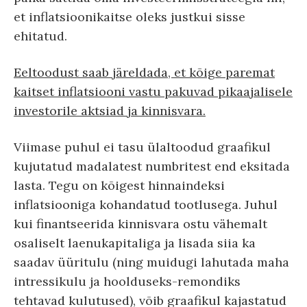
et inflatsioonikaitse oleks justkui sisse
ehitatud.
Eeltoodust saab järeldada, et kõige paremat
kaitset inflatsiooni vastu pakuvad pikaajalisele
investorile aktsiad ja kinnisvara.
Viimase puhul ei tasu ülaltoodud graafikul
kujutatud madalatest numbritest end eksitada
lasta. Tegu on kõigest hinnaindeksi
inflatsiooniga kohandatud tootlusega. Juhul
kui finantseerida kinnisvara ostu vähemalt
osaliselt laenukapitaliga ja lisada siia ka
saadav üüritulu (ning muidugi lahutada maha
intressikulu ja hoolduseks-remondiks
tehtavad kulutused), võib graafikul kajastatud