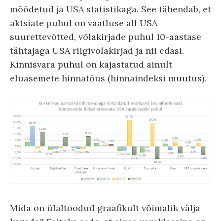
mõõdetud ja USA statistikaga. See tähendab, et
aktsiate puhul on vaatluse all USA
suurettevõtted, võlakirjade puhul 10-aastase
tähtajaga USA riigivõlakirjad ja nii edasi.
Kinnisvara puhul on kajastatud ainult
eluasemete hinnatõus (hinnaindeksi muutus).
Mida on ülaltoodud graafikult võimalik välja