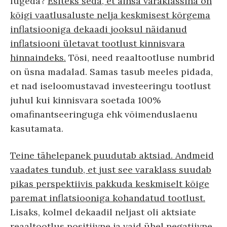
lugeda?
Esiteks seda, et ainsa varaklassina on
kõigi vaatlusaluste nelja keskmisest kõrgema
inflatsiooniga dekaadi jooksul näidanud
inflatsiooni ületavat tootlust kinnisvara
hinnaindeks.
Tõsi, need reaaltootluse numbrid
on üsna madalad. Samas tasub meeles pidada,
et nad iseloomustavad investeeringu tootlust
juhul kui kinnisvara soetada 100%
omafinantseeringuga ehk võimenduslaenu
kasutamata.
Teine tähelepanek puudutab aktsiad. Andmeid
vaadates tundub, et just see varaklass suudab
pikas perspektiivis pakkuda keskmiselt kõige
paremat inflatsiooniga kohandatud tootlust.
Lisaks, kolmel dekaadil neljast oli aktsiate
reaaltootlus positiivne ja vaid ühel negatiivne.