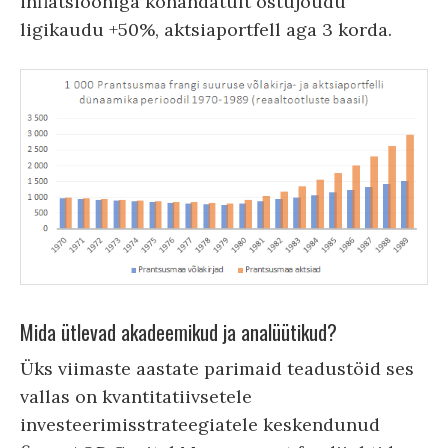
inflatsiooniga kohandatult ostujõudu
ligikaudu +50%, aktsiaportfell aga 3 korda.
Mida ütlevad akadeemikud ja analüütikud?
Üks viimaste aastate parimaid teadustöid ses
vallas on kvantitatiivsetele
investeerimisstrateegiatele keskendunud