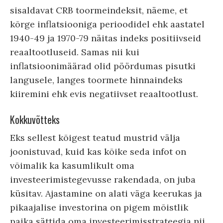
sisaldavat CRB toormeindeksit, näeme, et
kõrge inflatsiooniga perioodidel ehk aastatel
1940-49 ja 1970-79 näitas indeks positiivseid
reaaltootluseid. Samas nii kui
inflatsioonimäärad olid pöördumas pisutki
langusele, langes toormete hinnaindeks
kiiremini ehk evis negatiivset reaaltootlust.
Kokkuvõtteks
Eks sellest kõigest teatud mustrid välja
joonistuvad, kuid kas kõike seda infot on
võimalik ka kasumlikult oma
investeerimistegevusse rakendada, on juba
küsitav. Ajastamine on alati väga keerukas ja
pikaajalise investorina on pigem mõistlik
paika sättida oma investeerimisstrateegia nii,