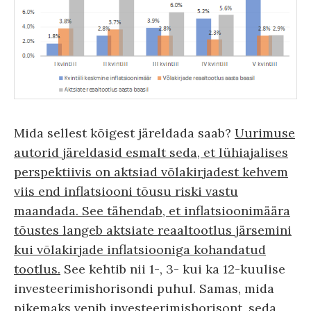
Mida sellest kõigest järeldada saab?
Uurimuse
autorid järeldasid esmalt seda, et lühiajalises
perspektiivis on aktsiad võlakirjadest kehvem
viis end inflatsiooni tõusu riski vastu
maandada. See tähendab, et inflatsioonimäära
tõustes langeb aktsiate reaaltootlus järsemini
kui võlakirjade inflatsiooniga kohandatud
tootlus.
See kehtib nii 1-, 3- kui ka 12-kuulise
investeerimishorisondi puhul. Samas, mida
pikemaks venib investeerimishorisont, seda