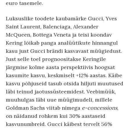
euro tasemele.
Luksuslike toodete kaubamärke Gucci, Yves
Saint Laurent, Balenciaga, Alexander
McQueen, Bottega Veneta ja teisi koondav
Kering lõikab panga analüütikute hinnangul
kasu just Gucci brändi kasvavast müügiedust.
Just selle toel prognoositakse Keringile
järgmise kolme aasta perspektiivis hoogsat
kasumite kasvu, keskmiselt +12% aastas. Käibe
kasvu põhjuseid tasub otsida hiljuti muutused
läbi teinud jaotussüsteemidest. Veebimüük,
muuhulgas läbi uue müügimudeli, millele
Goldman Sachs viitab nimega
e-concessions
,
on näidanud rohkem kui 30% aastaseid
kasvunumbreid. Gucci käibest tervelt 56%