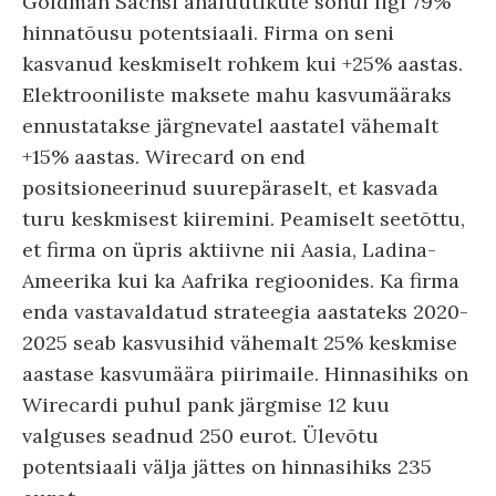
Goldman Sachsi analüütikute sõnul ligi 79%
hinnatõusu potentsiaali. Firma on seni
kasvanud keskmiselt rohkem kui +25% aastas.
Elektrooniliste maksete mahu kasvumääraks
ennustatakse järgnevatel aastatel vähemalt
+15% aastas. Wirecard on end
positsioneerinud suurepäraselt, et kasvada
turu keskmisest kiiremini. Peamiselt seetõttu,
et firma on üpris aktiivne nii Aasia, Ladina-
Ameerika kui ka Aafrika regioonides. Ka firma
enda vastavaldatud strateegia aastateks 2020-
2025 seab kasvusihid vähemalt 25% keskmise
aastase kasvumäära piirimaile. Hinnasihiks on
Wirecardi puhul pank järgmise 12 kuu
valguses seadnud 250 eurot. Ülevõtu
potentsiaali välja jättes on hinnasihiks 235