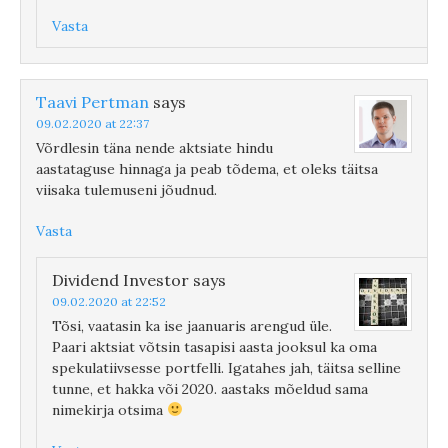
Vasta
Taavi Pertman
says
09.02.2020 at 22:37
Võrdlesin täna nende aktsiate hindu
aastataguse hinnaga ja peab tõdema, et oleks täitsa
viisaka tulemuseni jõudnud.
Vasta
Dividend Investor
says
09.02.2020 at 22:52
Tõsi, vaatasin ka ise jaanuaris arengud üle.
Paari aktsiat võtsin tasapisi aasta jooksul ka oma
spekulatiivsesse portfelli. Igatahes jah, täitsa selline
tunne, et hakka või 2020. aastaks mõeldud sama
nimekirja otsima