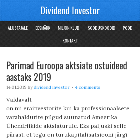
Dividend Investor
ALUSTAJALE
EESMÄRK
MILJONIKLUBI
SOODUSKOODID
POOD
KONTAKT
Parimad Euroopa aktsiate ostuideed
aastaks 2019
14.01.2019
by
dividend investor
4 comments
Valdavalt
on nii erainvestorite kui ka professionaalsete
varahaldurite pilgud suunatud Ameerika
Ühendriikide aktsiaturule. Eks paljuski selle
pärast, et tegu on turukapitalisatsiooni järgi