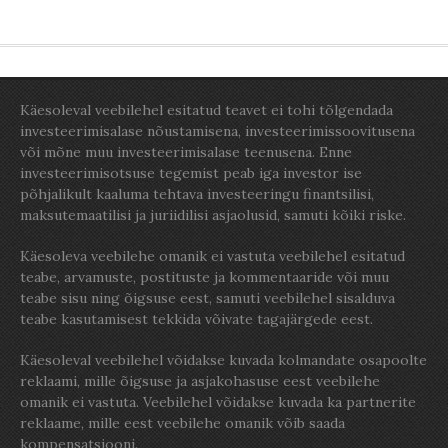
Käesoleval veebilehel esitatud teavet ei tohi tõlgendada
investeerimisalase nõustamisena, investeerimissoovitusena
või mõne muu investeerimisalase teenusena. Enne
investeerimisotsuse tegemist peab iga investor ise
põhjalikult kaaluma tehtava investeeringu finantsilisi,
maksutemaatilisi ja juriidilisi asjaolusid, samuti kõiki riske.
Käesoleva veebilehe omanik ei vastuta veebilehel esitatud
teabe, arvamuste, postituste ja kommentaaride või muu
teabe sisu ning õigsuse eest, samuti veebilehel sisalduva
teabe kasutamisest tekkida võivate tagajärgede eest.
Käesoleval veebilehel võidakse kuvada kolmandate osapoolte
reklaami, mille õigsuse ja asjakohasuse eest veebilehe
omanik ei vastuta. Veebilehel võidakse kuvada ka partnerite
reklaame, mille eest veebilehe omanik võib saada
kompensatsiooni.