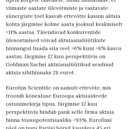
viimaste aastate ülevõtmiste ja vastavate
sünergiate toel kasvab ettevõtte kasum aktsia
kohta järgmise kolme aasta jooksul keskmiselt
+11% aastas. Täiendavad konkurentide
ülesostmised võivad aktsiaanalüütikute
hinnangul lisada siia veel +6% kuni +8% kasvu
aastas. Järgmise 12 kuu perspektiivis on
Goldman Sachsi aktsianalüütikud seadnud
aktsia sihthinnaks 28 eurot.
Euroﬁns Scientiﬁc on samuti ettevõte, mis
troonib kõnealuse Euroopa aktsiaideede
ostunimekirja tipus. Järgmise 12 kuu
perspektiivis hindab pank selle firma aktsia
hinna tõusupotentsiaaliks +93%. Eurofinsi
näol on tegu Pariisi börsil kaupleva 45 eri