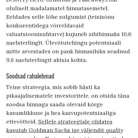
oluliselt madalamatel hinnatasemetel.
Eeldades selle lõhe sulgumist (teisisõnu
konkurentidega võrreldavaid
valuatsioonisuhtarve) kujuneb sihthinnaks 10,6
naelsterlingit. Ülevõtutehingu potentsiaali
mitte arvestades on pank hinnasihiks seadnud
9,8 naelsterlingit aktsia kohta.
Soodsad rahalehmad
Teine strateegia, mis sobib hästi ka
pikaajalisematele investoritele, on otsida täna
soodsa hinnaga saada olevaid kõrge
kasumlikkuse ja hea kasvupotentsiaaliga
ettevõtteid.
Sellele strateegiale viidates
kasutab Goldman Sachs ise väljendit
quality