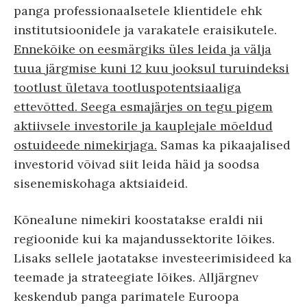
panga professionaalsetele klientidele ehk
institutsioonidele ja varakatele eraisikutele.
Ennekõike on eesmärgiks üles leida ja välja
tuua järgmise kuni 12 kuu jooksul turuindeksi
tootlust ületava tootluspotentsiaaliga
ettevõtted. Seega esmajärjes on tegu pigem
aktiivsele investorile ja kauplejale mõeldud
ostuideede nimekirjaga.
Samas ka pikaajalised
investorid võivad siit leida häid ja soodsa
sisenemiskohaga aktsiaideid.
Kõnealune nimekiri koostatakse eraldi nii
regioonide kui ka majandussektorite lõikes.
Lisaks sellele jaotatakse investeerimisideed ka
teemade ja strateegiate lõikes. Alljärgnev
keskendub panga parimatele Euroopa