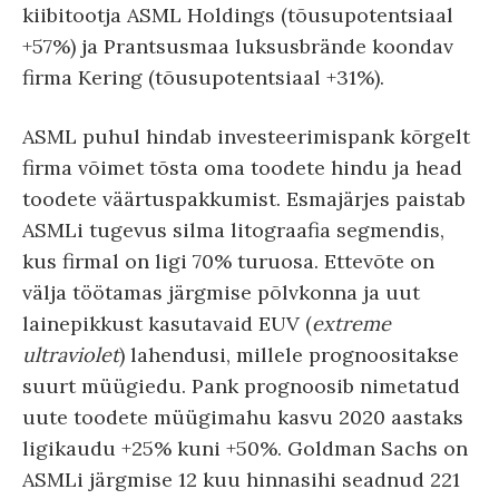
kiibitootja ASML Holdings (tõusupotentsiaal
+57%) ja Prantsusmaa luksusbrände koondav
firma Kering (tõusupotentsiaal +31%).
ASML puhul hindab investeerimispank kõrgelt
firma võimet tõsta oma toodete hindu ja head
toodete väärtuspakkumist. Esmajärjes paistab
ASMLi tugevus silma litograafia segmendis,
kus firmal on ligi 70% turuosa. Ettevõte on
välja töötamas järgmise põlvkonna ja uut
lainepikkust kasutavaid EUV (
extreme
ultraviolet
) lahendusi, millele prognoositakse
suurt müügiedu. Pank prognoosib nimetatud
uute toodete müügimahu kasvu 2020 aastaks
ligikaudu +25% kuni +50%. Goldman Sachs on
ASMLi järgmise 12 kuu hinnasihi seadnud 221