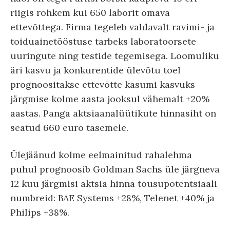
riigis rohkem kui 650 laborit omava
ettevõttega. Firma tegeleb valdavalt ravimi- ja
toiduainetööstuse tarbeks laboratoorsete
uuringute ning testide tegemisega. Loomuliku
äri kasvu ja konkurentide ülevõtu toel
prognoositakse ettevõtte kasumi kasvuks
järgmise kolme aasta jooksul vähemalt +20%
aastas. Panga aktsiaanalüütikute hinnasiht on
seatud 660 euro tasemele.
Ülejäänud kolme eelmainitud rahalehma
puhul prognoosib Goldman Sachs üle järgneva
12 kuu järgmisi aktsia hinna tõusupotentsiaali
numbreid: BAE Systems +28%, Telenet +40% ja
Philips +38%.