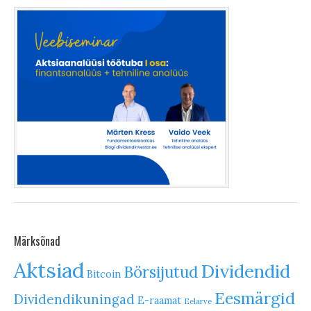
Märksõnad
Aktsiad
Dividendid
Börsijutud
Bitcoin
Eesmärgid
Dividendikuningad
E-raamat
Eelarve