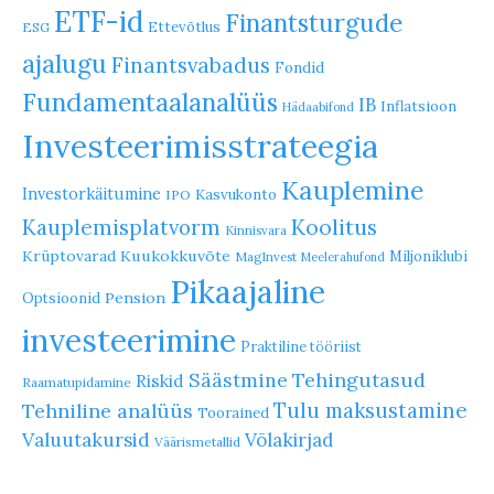
ETF-id
Finantsturgude
Ettevõtlus
ESG
ajalugu
Finantsvabadus
Fondid
Fundamentaalanalüüs
IB
Inflatsioon
Hädaabifond
Investeerimisstrateegia
Kauplemine
Investorkäitumine
Kasvukonto
IPO
Koolitus
Kauplemisplatvorm
Kinnisvara
Krüptovarad
Kuukokkuvõte
Miljoniklubi
MagInvest
Meelerahufond
Pikaajaline
Pension
Optsioonid
investeerimine
Praktiline tööriist
Säästmine
Tehingutasud
Riskid
Raamatupidamine
Tulu maksustamine
Tehniline analüüs
Toorained
Valuutakursid
Võlakirjad
Väärismetallid