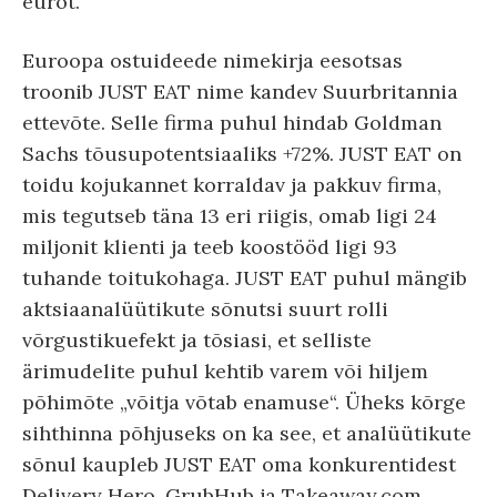
eurot.
Euroopa ostuideede nimekirja eesotsas
troonib JUST EAT nime kandev Suurbritannia
ettevõte. Selle firma puhul hindab Goldman
Sachs tõusupotentsiaaliks +72%. JUST EAT on
toidu kojukannet korraldav ja pakkuv firma,
mis tegutseb täna 13 eri riigis, omab ligi 24
miljonit klienti ja teeb koostööd ligi 93
tuhande toitukohaga. JUST EAT puhul mängib
aktsiaanalüütikute sõnutsi suurt rolli
võrgustikuefekt ja tõsiasi, et selliste
ärimudelite puhul kehtib varem või hiljem
põhimõte „võitja võtab enamuse“. Üheks kõrge
sihthinna põhjuseks on ka see, et analüütikute
sõnul kaupleb JUST EAT oma konkurentidest
Delivery Hero, GrubHub ja Takeaway.com