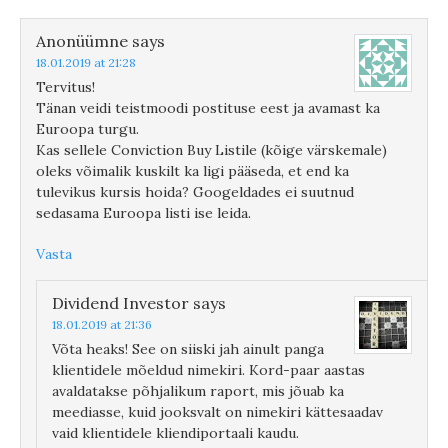
Anonüümne
says
18.01.2019 at 21:28
Tervitus!
Tänan veidi teistmoodi postituse eest ja avamast ka
Euroopa turgu.
Kas sellele Conviction Buy Listile (kõige värskemale)
oleks võimalik kuskilt ka ligi pääseda, et end ka
tulevikus kursis hoida? Googeldades ei suutnud
sedasama Euroopa listi ise leida.
Vasta
Dividend Investor
says
18.01.2019 at 21:36
Võta heaks! See on siiski jah ainult panga
klientidele mõeldud nimekiri. Kord-paar aastas
avaldatakse põhjalikum raport, mis jõuab ka
meediasse, kuid jooksvalt on nimekiri kättesaadav
vaid klientidele kliendiportaali kaudu.