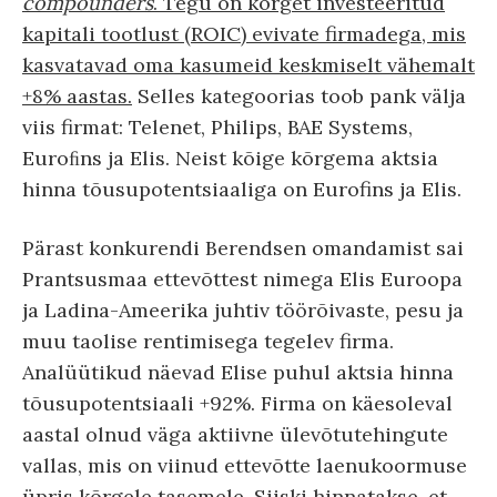
compounders
. Tegu on kõrget investeeritud
kapitali tootlust (ROIC) evivate firmadega, mis
kasvatavad oma kasumeid keskmiselt vähemalt
+8% aastas.
Selles kategoorias toob pank välja
viis firmat: Telenet, Philips, BAE Systems,
Euroﬁns ja Elis. Neist kõige kõrgema aktsia
hinna tõusupotentsiaaliga on Eurofins ja Elis.
Pärast konkurendi Berendsen omandamist sai
Prantsusmaa ettevõttest nimega Elis Euroopa
ja Ladina-Ameerika juhtiv töörõivaste, pesu ja
muu taolise rentimisega tegelev firma.
Analüütikud näevad Elise puhul aktsia hinna
tõusupotentsiaali +92%. Firma on käesoleval
aastal olnud väga aktiivne ülevõtutehingute
vallas, mis on viinud ettevõtte laenukoormuse
üpris kõrgele tasemele. Siiski hinnatakse, et