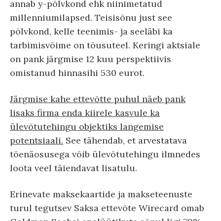
annab y-põlvkond ehk niinimetatud
millenniumilapsed. Teisisõnu just see
põlvkond, kelle teenimis- ja seeläbi ka
tarbimisvõime on tõusuteel. Keringi aktsiale
on pank järgmise 12 kuu perspektiivis
omistanud hinnasihi 530 eurot.
Järgmise kahe ettevõtte puhul näeb pank
lisaks firma enda kiirele kasvule ka
ülevõtutehingu objektiks langemise
potentsiaali.
See tähendab, et arvestatava
tõenäosusega võib ülevõtutehingu ilmnedes
loota veel täiendavat lisatulu.
Erinevate maksekaartide ja makseteenuste
turul tegutsev Saksa ettevõte Wirecard omab