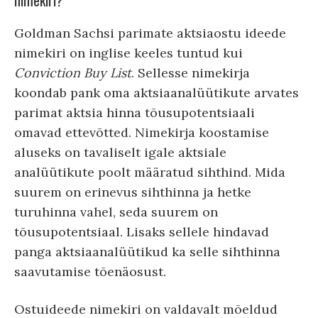
nimekiri?
Goldman Sachsi parimate aktsiaostu ideede
nimekiri on inglise keeles tuntud kui
Conviction Buy List
. Sellesse nimekirja
koondab pank oma aktsiaanalüütikute arvates
parimat aktsia hinna tõusupotentsiaali
omavad ettevõtted. Nimekirja koostamise
aluseks on tavaliselt igale aktsiale
analüütikute poolt määratud sihthind. Mida
suurem on erinevus sihthinna ja hetke
turuhinna vahel, seda suurem on
tõusupotentsiaal. Lisaks sellele hindavad
panga aktsiaanalüütikud ka selle sihthinna
saavutamise tõenäosust.
Ostuideede nimekiri on valdavalt mõeldud