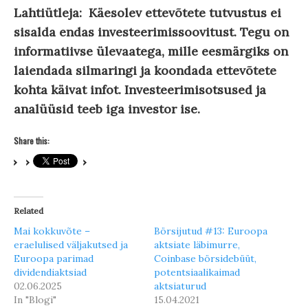
Lahtiütleja: Käesolev ettevõtete tutvustus ei
sisalda endas investeerimissoovitust. Tegu on
informatiivse ülevaatega, mille eesmärgiks on
laiendada silmaringi ja koondada ettevõtete
kohta käivat infot. Investeerimisotsused ja
analüüsid teeb iga investor ise.
Share this:
Related
Mai kokkuvõte –
Börsijutud #13: Euroopa
eraelulised väljakutsed ja
aktsiate läbimurre,
Euroopa parimad
Coinbase börsidebüüt,
dividendiaktsiad
potentsiaalikaimad
02.06.2025
aktsiaturud
In "Blogi"
15.04.2021