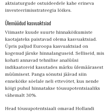
aktsiaturgude ostuideedele kahe erineva
investeerimisstrateegia lõikes.
Ülemüüdud kasvuaktsiad
Viimaste kuude suurte hinnakõikumiste
kaotajateks paistavad olema kasvuaktsiad.
Üpris paljud Euroopa kasvuaktsiad on
kogenud järske hinnalanguseid. Selliseid, mis
kohati annavad tehnilise analüüsi
indikaatoreid kasutades märku ülemäärasest
müümisest. Panga sõnutsi jäävad siin
ennekõike sõelale neli ettevõtet, kus nende
kõigi puhul hinnatakse tõusupotentsiaaliks
vähemalt 30%.
Head tõusupotentsiaali omavad Hollandi