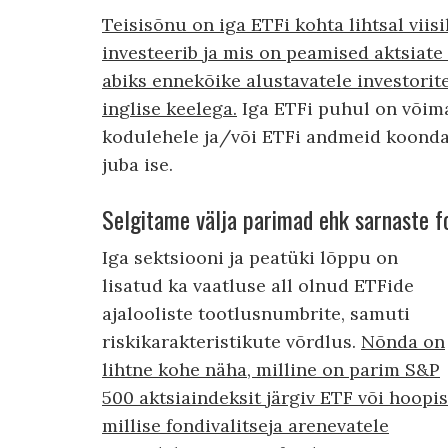
Teisisõnu on iga ETFi kohta lihtsal viis
investeerib ja mis on peamised aktsiate 
abiks ennekõike alustavatele investoritel
inglise keelega.
Iga ETFi puhul on võimal
kodulehele ja/või ETFi andmeid koondava
juba ise.
Selgitame välja parimad ehk sarnaste f
Iga sektsiooni ja peatüki lõppu on
lisatud ka vaatluse all olnud ETFide
ajalooliste tootlusnumbrite, samuti
riskikarakteristikute võrdlus.
Nõnda on
lihtne kohe näha, milline on parim S&P
500 aktsiaindeksit järgiv ETF või hoopis
millise fondivalitseja arenevatele