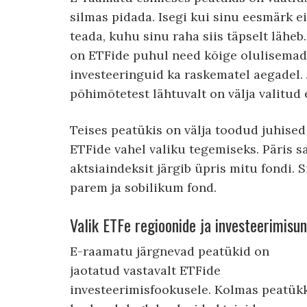
silmas pidada. Isegi kui sinu eesmärk ei
teada, kuhu sinu raha siis täpselt läheb
on ETFide puhul need kõige olulisema
investeeringuid ka raskematel aegadel.
põhimõtetest lähtuvalt on välja valitud
Teises peatükis on välja toodud juhise
ETFide vahel valiku tegemiseks. Päris sa
aktsiaindeksit järgib üpris mitu fondi. S
parem ja sobilikum fond.
Valik ETFe regioonide ja investeerimisun
E-raamatu järgnevad peatükid on
jaotatud vastavalt ETFide
investeerimisfookusele. Kolmas peatük