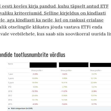
il eesti keeles kirja pandud, kuhu täpselt antud ETF
valiku kriteeriumid. Selline kirjeldus on kindlasti
e, aga kindlasti ka neile, kel on raskusi erialase
ik otselingile klikates jõuda vastava ETFi enda
le veebilehele, kus saab siis soovikorral uurida li
ondide tootlusnumbrite võrdlus