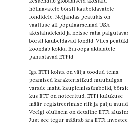
keskendub globaalseid aktsiaid
hõlmavatele börsil kaubeldavatele
fondidele. Neljandas peatükis on
vaatluse all populaarsemad USA
aktsiaindeksid ja neisse raha paigutava
börsil kaubeldavad fondid. Viies peatük
koondab kokku Euroopa aktsiatele
panustavad ETFid.
Iga ETFi kohta on välja toodud tema
peamised karakteristikud muuhulgas
varade maht, kauplemissümbolid, börsid
kus ETF on noteeritud, ETFi kulukuse
määr, registreerimise riik ja palju muud
Veelgi olulisem on detailne ETFi alusin
Just see tegur määrab ära ETFi investeer