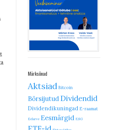
s
t
ra
Märksõnad
Aktsiad
Bitcoin
Dividendid
Börsijutud
Dividendikuningad
E-raamat
Eesmärgid
ESG
Eelarve
ETF-id