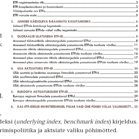
d
k
,
.
deksi (
underlying index
,
benchmark index
) kirjeldus.
imispoliitika ja aktsiate valiku põhimõtted.