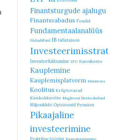
Ettevõtlus
Finantsturgude ajalugu
i
Finantsvabadus
Fondid
Fundamentaalanalüüs
IB
Inflatsioon
Hädaabifond
Investeerimisstrateegia
Investorkäitumine
Kasvukonto
IPO
Kauplemine
Kauplemisplatvorm
Kinnisvara
Koolitus
Krüptovarad
Kuukokkuvõte
MagInvest
Meelerahufond
Pension
Miljoniklubi
Optsioonid
Pikaajaline
investeerimine
Praktiline tööriist
Raamatupidamine