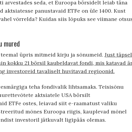
iti arvestades seda, et Euroopa börsidelt leiab täna
id aktsiatesse panustavaid ETFe on üle 1400. Kust
vahel võrrelda? Kuidas siis lõpuks see viimane otsu
gu mured
 teemal üpris mitmeid kirju ja sõnumeid.
Just täpsel
sin kokku 21 börsil kaubeldavat fondi, mis katavad ä
 investoreid tavaliselt huvitavad regioonid.
smärgiga teha fondivalik lihtsamaks. Teisisõnu
urettevõtete aktsiatele USA börsilt
d ETFe ostes, leiavad siit e-raamatust valiku
gistreeritud mõnes Euroopa riigis, kauplevad mõnel
ndist investoril jätkuvalt ligipääs olemas.