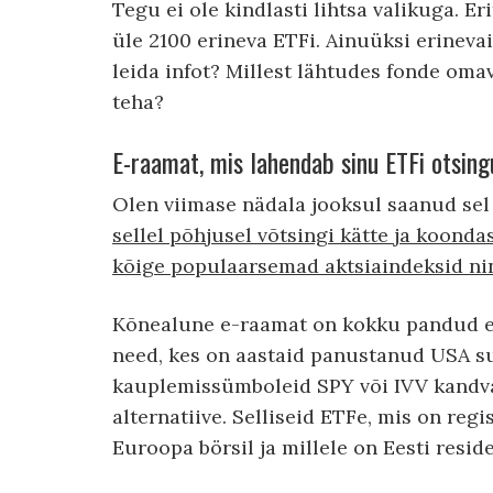
Tegu ei ole kindlasti lihtsa valikuga. Er
üle 2100 erineva ETFi. Ainuüksi erineva
leida infot? Millest lähtudes fonde oma
teha?
E-raamat, mis lahendab sinu ETFi otsin
Olen viimase nädala jooksul saanud sel
sellel põhjusel võtsingi kätte ja koonda
kõige populaarsemad aktsiaindeksid ning
Kõnealune e-raamat on kokku pandud ee
need, kes on aastaid panustanud USA su
kauplemissümboleid SPY või IVV kandvai
alternatiive. Selliseid ETFe, mis on re
Euroopa börsil ja millele on Eesti reside