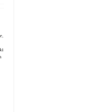
e,
ki
m