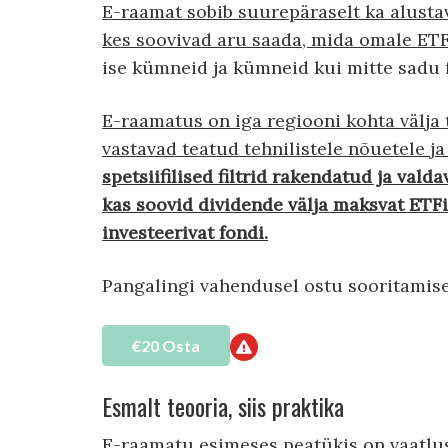
E-raamat sobib suurepäraselt ka alustav
kes soovivad aru saada, mida omale ETF
ise kümneid ja kümneid kui mitte sadu f
E-raamatus on iga regiooni kohta välja 
vastavad teatud tehnilistele nõuetele ja
spetsiifilised filtrid rakendatud ja vald
kas soovid dividende välja maksvat ETFi
investeerivat fondi.
Pangalingi vahendusel ostu sooritamise
€20 Osta
Esmalt teooria, siis praktika
E-raamatu esimeses peatükis on vaatluse