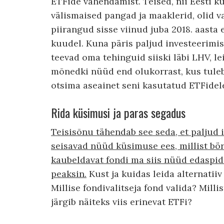
ETFide vahendamist. Teised, nii Eesti ku
välismaised pangad ja maaklerid, olid v
piirangud sisse viinud juba 2018. aasta 
kuudel. Kuna päris paljud investeerimi
teevad oma tehinguid siiski läbi LHV, lei
mõnedki nüüd end olukorrast, kus tule
otsima aseainet seni kasutatud ETFidel
Rida küsimusi ja paras segadus
Teisisõnu tähendab see seda, et paljud 
seisavad nüüd küsimuse ees, millist bör
kaubeldavat fondi ma siis nüüd edaspi
peaksin.
Kust ja kuidas leida alternatiiv
Millise fondivalitseja fond valida? Milli
järgib näiteks viis erinevat ETFi?