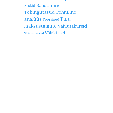
Säästmine
Riskid
a
Tehingutasud
Tehniline
d
Tulu
analüüs
Toorained
maksustamine
Valuutakursid
Võlakirjad
Väärismetallid