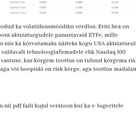
odud ka volatiilsusmõõdiku võrdlus. Eriti hea on
ooni aktsiaturgudele panustavaid ETFe, mille
Või siis ka kõrvutamaks näiteks kogu USA aktsiaturul
i valdavalt tehnoloogiafirmadele ehk Nasdaq 100
b vastuse, kas kõrgem tootlus on tulnud kõrgema ris
ga või hoopiski on risk kõrge, aga tootlus madala
nii pdf faili kujul versioon kui ka e-lugeritele