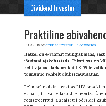
Dividend Investor
Praktiline abivahen
18.08.2019
by
dividend investor
4 comments
Hetkel on e-raamat müügist maas, sest 
jõudnud ajakohastada. Teksti osa on kül
kehtiv ja asjakohane, kuid ETFide valik
toimunud rohkelt olulisi muudatusi
.
Eelmisel nädalal teavitas LHV oma klient
et nad piiravad edaspidi Ameerika Ühen
registreeritud ja sealsetel börsidel kau