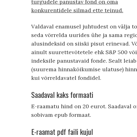
turgudele panustav fond on oma
konkurentidele silmad ette teinud.
Valdaval enamusel juhtudest on välja to
seda võrrelda uurides ühe ja sama regi
alusindeksid on siiski pisut erinevad. 
ainult suurettevõtetele ehk S&P 500 võ
indeksile panustavaid fonde. Sealt leia
(suurema hinnakõikumise ulatuse) hinna
kui võrreldavatel fondidel.
Saadaval kaks formaati
E-raamatu hind on 20 eurot. Saadaval on 
sobivam epub formaat.
E-raamat pdf faili kujul