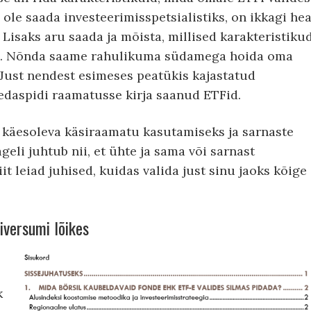
 ole saada investeerimisspetsialistiks, on ikkagi he
. Lisaks aru saada ja mõista, millised karakteristiku
d. Nõnda saame rahulikuma südamega hoida oma
 Just nendest esimeses peatükis kajastatud
 edaspidi raamatusse kirja saanud ETFid.
d käesoleva käsiraamatu kasutamiseks ja sarnaste
geli juhtub nii, et ühte ja sama või sarnast
iit leiad juhised, kuidas valida just sinu jaoks kõige
iversumi lõikes
k