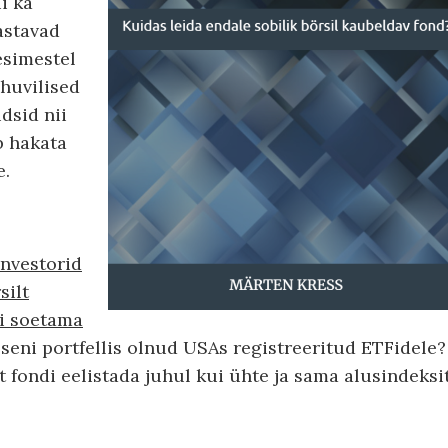
i ka
astavad
esimestel
shuvilised
dsid nii
b hakata
e.
investorid
silt
di soetama
 seni portfellis olnud USAs registreeritud ETFidele?
st fondi eelistada juhul kui ühte ja sama alusindeksi