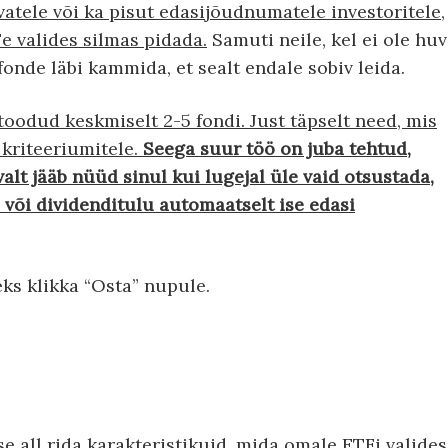
atele või ka pisut edasijõudnumatele investoritele,
e valides silmas pidada.
Samuti neile, kel ei ole huv
onde läbi kammida, et sealt endale sobiv leida.
toodud keskmiselt 2-5 fondi. Just täpselt need, mis
 kriteeriumitele.
Seega suur töö on juba tehtud,
avalt jääb nüüd sinul kui lugejal üle vaid otsustada,
 või dividenditulu automaatselt ise edasi
ks klikka “Osta” nupule.
 all rida karakteristikuid, mida omale ETFi valides