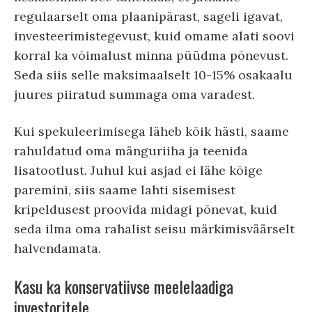
regulaarselt oma plaanipärast, sageli igavat,
investeerimistegevust, kuid omame alati soovi
korral ka võimalust minna püüdma põnevust.
Seda siis selle maksimaalselt 10-15% osakaalu
juures piiratud summaga oma varadest.
Kui spekuleerimisega läheb kõik hästi, saame
rahuldatud oma mänguriiha ja teenida
lisatootlust. Juhul kui asjad ei lähe kõige
paremini, siis saame lahti sisemisest
kripeldusest proovida midagi põnevat, kuid
seda ilma oma rahalist seisu märkimisväärselt
halvendamata.
Kasu ka konservatiivse meelelaadiga
investoritele