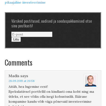
pikaajaline investeerimine
Värsked postitused, uudised ja sooduspakkumised otse
sinu postkasti!
Liitu
Comments
Madis
says
28.09.2019 at 20:58
Aitäh, hea lugemise eest!
Spekulatiivsel portfellil on kindlasti oma koht ning ma
ütleks, et see võiks olla isegi kohustuslik. Säärase
kompamise kaudu võib väga põnevaid investeerimise