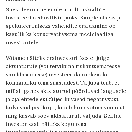
Spekuleerimine ei ole ainult riskialtite
investeerimishuviliste jaoks. Kauplemiseks ja
spekuleerimiseks vahendite eraldamine on
kasulik ka konservatiivsema meelelaadiga
investoritele.
Võtame näiteks erainvestori, kes ei julge
aktsiaturule (või tervikuna riskantsematesse
varaklassidesse) investeerida rohkem kui
kolmandiku oma säästudest. Ta juba teab, et
millal iganes aktsiaturud pöörduvad langusele
ja ajalehtede esiküljed kuvavad negatiivsust
külvavaid pealkirju, kipub hirm võtma võimust
ning kasvab soov aktsiaturult väljuda. Selline
investor saab näiteks kogu oma