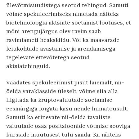
ülevõtmisuudistega seotud tehingud. Samuti
võime spekuleerimiseks nimetada näiteks
biotehnoloogia aktsiate soetamist lootuses, et
mõni arengujärgus olev ravim saab
ravimiameti heakskiidu. Või ka maavarade
leiukohtade avastamise ja arendamisega
tegelevate ettevõtetega seotud
aktsiatehinguid.
Vaadates spekuleerimist pisut laiemalt, nii-
öelda varaklasside üleselt, võime siia alla
liigitada ka krüptovaluutade soetamise
eesmärgiga lõigata kasu nende hinnatõusult.
Samuti ka erinevate nii-öelda tavaliste
valuutade osas positsioonide võtmise sooviga
kursside muutusest tulu saada. Ka näiteks