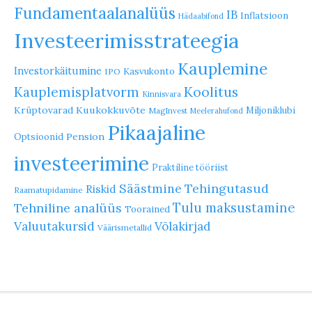
Fundamentaalanalüüs
IB
Inflatsioon
Hädaabifond
Investeerimisstrateegia
Kauplemine
Investorkäitumine
Kasvukonto
IPO
Koolitus
Kauplemisplatvorm
Kinnisvara
Krüptovarad
Kuukokkuvõte
Miljoniklubi
MagInvest
Meelerahufond
Pikaajaline
Pension
Optsioonid
investeerimine
Praktiline tööriist
Säästmine
Tehingutasud
Riskid
Raamatupidamine
Tulu maksustamine
Tehniline analüüs
Toorained
Valuutakursid
Võlakirjad
Väärismetallid