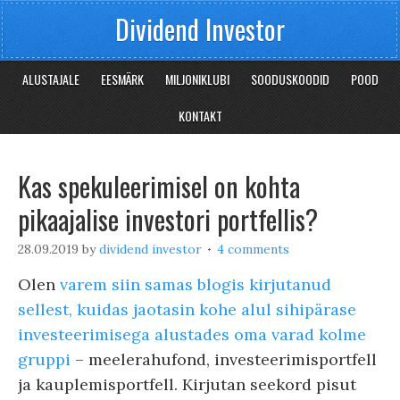
Dividend Investor
ALUSTAJALE
EESMÄRK
MILJONIKLUBI
SOODUSKOODID
POOD
KONTAKT
Kas spekuleerimisel on kohta
pikaajalise investori portfellis?
28.09.2019
by
dividend investor
4 comments
Olen
varem siin samas blogis kirjutanud
sellest, kuidas jaotasin kohe alul sihipärase
investeerimisega alustades oma varad kolme
gruppi
– meelerahufond, investeerimisportfell
ja kauplemisportfell. Kirjutan seekord pisut