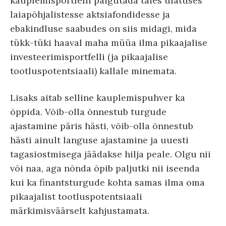
kauplemisportfelli paigutada täies ulatuses
laiapõhjalistesse aktsiafondidesse ja
ebakindluse saabudes on siis midagi, mida
tükk-tüki haaval maha müüa ilma pikaajalise
investeerimisportfelli (ja pikaajalise
tootluspotentsiaali) kallale minemata.
Lisaks aitab selline kauplemispuhver ka
õppida. Võib-olla õnnestub turgude
ajastamine päris hästi, võib-olla õnnestub
hästi ainult languse ajastamine ja uuesti
tagasiostmisega jäädakse hilja peale. Olgu nii
või naa, aga nõnda õpib paljutki nii iseenda
kui ka finantsturgude kohta samas ilma oma
pikaajalist tootluspotentsiaali
märkimisväärselt kahjustamata.