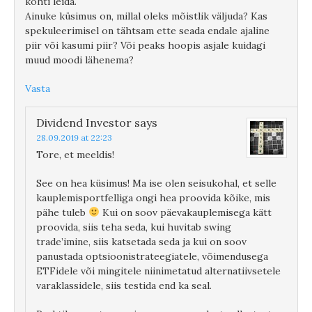
kohti leida.
Ainuke küsimus on, millal oleks mõistlik väljuda? Kas
spekuleerimisel on tähtsam ette seada endale ajaline
piir või kasumi piir? Või peaks hoopis asjale kuidagi
muud moodi lähenema?
Vasta
Dividend Investor
says
28.09.2019 at 22:23
Tore, et meeldis!
See on hea küsimus! Ma ise olen seisukohal, et selle
kauplemisportfelliga ongi hea proovida kõike, mis
pähe tuleb
Kui on soov päevakauplemisega kätt
proovida, siis teha seda, kui huvitab swing
trade’imine, siis katsetada seda ja kui on soov
panustada optsioonistrateegiatele, võimendusega
ETFidele või mingitele niinimetatud alternatiivsetele
varaklassidele, siis testida end ka seal.