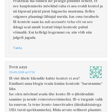
Praktikas ma tunnen ise praegu puudust sellest, et
see kauplemiseks mõeldud raha ei asu eraldi kontol ja
nii kipuvad piirid pisut häguseks muutuma. Selles
valguses plaaningi lähiajal uurida, kas oma tavalisele
IB kontole saan ka
sub account
‘e teha või on see
ikkagi seal ainult teatud tüüpi kontode puhul
võimalik. Kui kellelgi kogemusi on, siis võib siin
julgelt jagada.
Vasta
Sven
says
29.09.2019 at 17:31
IB vist ühele kliendile kahte kontot ei ava?
Kindlasti anna blogis teada kuidas kontode “harutamine”
läks.
Ise olen mõelnud avada ühe konto IB-s (dividendide
saamise ja nende reinvesteerimiseks). IB-s turgude valik
ka suurem. Ja teise konto Ameritrades (üksikaktsiatega
USA turul spekkamiseks). Mida arvate sellisest plaanist.