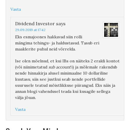
Vasta
Dividend Investor
says
29.09.2019 at 17:42
Eks esmajoones hakkavad siin rolli
mängima tehingu- ja haldustasud. Tasub eri
maaklerite puhul neid võrrelda.
Ise olen mõelnud, et kui IBs on näiteks 2 eraldi kontot
(või niinimetatud
sub account
’i) ja mõlemale rakendub
nende hinnakirja alusel minimaalne 10 dollariline
kuutasu, siis see justkui seab nende portfellide
suurusele teatud mõistlikkuse piirangud. Eks näis ja
annan blogi vahendusel teada kui kusagile sellega
välja jõuan.
Vasta