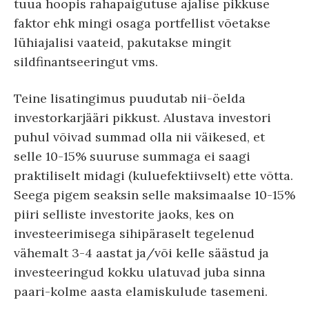
tuua hoopis rahapaigutuse ajalise pikkuse
faktor ehk mingi osaga portfellist võetakse
lühiajalisi vaateid, pakutakse mingit
sildfinantseeringut vms.
Teine lisatingimus puudutab nii-öelda
investorkarjääri pikkust. Alustava investori
puhul võivad summad olla nii väikesed, et
selle 10-15% suuruse summaga ei saagi
praktiliselt midagi (kuluefektiivselt) ette võtta.
Seega pigem seaksin selle maksimaalse 10-15%
piiri selliste investorite jaoks, kes on
investeerimisega sihipäraselt tegelenud
vähemalt 3-4 aastat ja/või kelle säästud ja
investeeringud kokku ulatuvad juba sinna
paari-kolme aasta elamiskulude tasemeni.