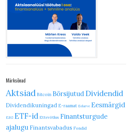
Märksõnad
Aktsiad
Dividendid
Börsijutud
Bitcoin
Eesmärgid
Dividendikuningad
E-raamat
Eelarve
ETF-id
Finantsturgude
Ettevõtlus
ESG
ajalugu
Finantsvabadus
Fondid