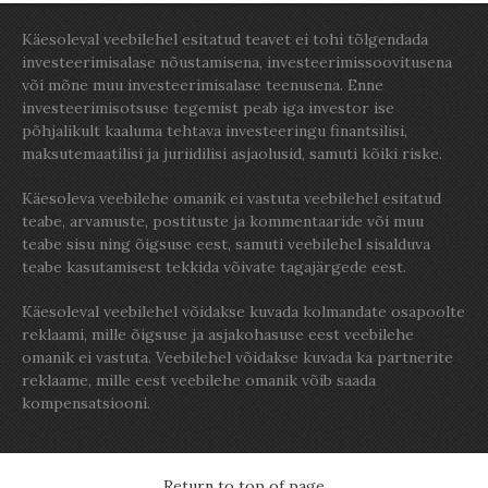
Käesoleval veebilehel esitatud teavet ei tohi tõlgendada
investeerimisalase nõustamisena, investeerimissoovitusena
või mõne muu investeerimisalase teenusena. Enne
investeerimisotsuse tegemist peab iga investor ise
põhjalikult kaaluma tehtava investeeringu finantsilisi,
maksutemaatilisi ja juriidilisi asjaolusid, samuti kõiki riske.
Käesoleva veebilehe omanik ei vastuta veebilehel esitatud
teabe, arvamuste, postituste ja kommentaaride või muu
teabe sisu ning õigsuse eest, samuti veebilehel sisalduva
teabe kasutamisest tekkida võivate tagajärgede eest.
Käesoleval veebilehel võidakse kuvada kolmandate osapoolte
reklaami, mille õigsuse ja asjakohasuse eest veebilehe
omanik ei vastuta. Veebilehel võidakse kuvada ka partnerite
reklaame, mille eest veebilehe omanik võib saada
kompensatsiooni.
Return to top of page