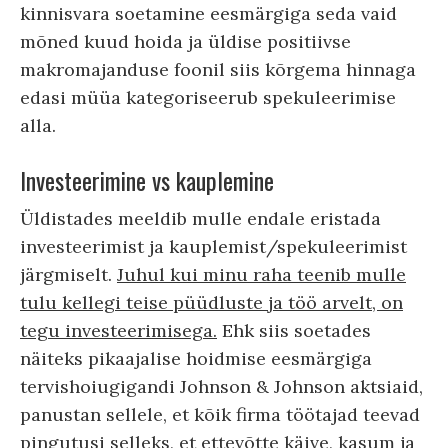
kinnisvara soetamine eesmärgiga seda vaid
mõned kuud hoida ja üldise positiivse
makromajanduse foonil siis kõrgema hinnaga
edasi müüa kategoriseerub spekuleerimise
alla.
Investeerimine vs kauplemine
Üldistades meeldib mulle endale eristada
investeerimist ja kauplemist/spekuleerimist
järgmiselt.
Juhul kui minu raha teenib mulle
tulu kellegi teise püüdluste ja töö arvelt, on
tegu investeerimisega.
Ehk siis soetades
näiteks pikaajalise hoidmise eesmärgiga
tervishoiugigandi Johnson & Johnson aktsiaid,
panustan sellele, et kõik firma töötajad teevad
pingutusi selleks, et ettevõtte käive, kasum ja