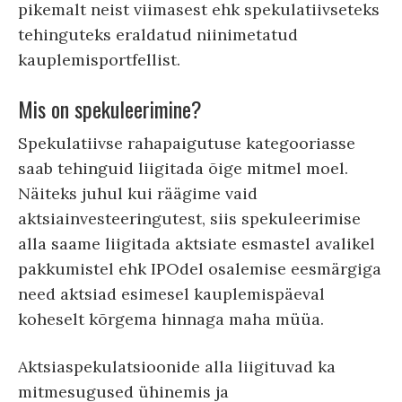
pikemalt neist viimasest ehk spekulatiivseteks
tehinguteks eraldatud niinimetatud
kauplemisportfellist.
Mis on spekuleerimine?
Spekulatiivse rahapaigutuse kategooriasse
saab tehinguid liigitada õige mitmel moel.
Näiteks juhul kui räägime vaid
aktsiainvesteeringutest, siis spekuleerimise
alla saame liigitada aktsiate esmastel avalikel
pakkumistel ehk IPOdel osalemise eesmärgiga
need aktsiad esimesel kauplemispäeval
koheselt kõrgema hinnaga maha müüa.
Aktsiaspekulatsioonide alla liigituvad ka
mitmesugused ühinemis ja