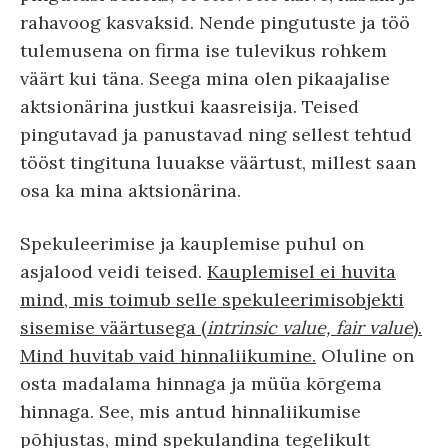
rahavoog kasvaksid. Nende pingutuste ja töö
tulemusena on firma ise tulevikus rohkem
väärt kui täna. Seega mina olen pikaajalise
aktsionärina justkui kaasreisija. Teised
pingutavad ja panustavad ning sellest tehtud
tööst tingituna luuakse väärtust, millest saan
osa ka mina aktsionärina.
Spekuleerimise ja kauplemise puhul on
asjalood veidi teised.
Kauplemisel ei huvita
mind, mis toimub selle spekuleerimisobjekti
sisemise väärtusega (
intrinsic value, fair value
).
Mind huvitab vaid hinnaliikumine.
Oluline on
osta madalama hinnaga ja müüa kõrgema
hinnaga. See, mis antud hinnaliikumise
põhjustas, mind spekulandina tegelikult