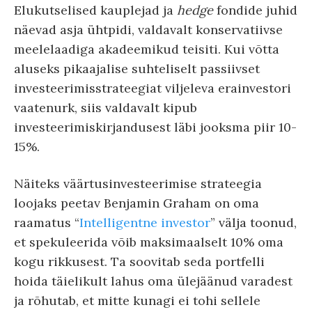
Elukutselised kauplejad ja
hedge
fondide juhid
näevad asja ühtpidi, valdavalt konservatiivse
meelelaadiga akadeemikud teisiti. Kui võtta
aluseks pikaajalise suhteliselt passiivset
investeerimisstrateegiat viljeleva erainvestori
vaatenurk, siis valdavalt kipub
investeerimiskirjandusest läbi jooksma piir 10-
15%.
Näiteks väärtusinvesteerimise strateegia
loojaks peetav Benjamin Graham on oma
raamatus “
Intelligentne investor
” välja toonud,
et spekuleerida võib maksimaalselt 10% oma
kogu rikkusest. Ta soovitab seda portfelli
hoida täielikult lahus oma ülejäänud varadest
ja rõhutab, et mitte kunagi ei tohi sellele