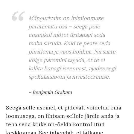
Mängurivaim on inimloomuse
paratamatu osa – seega pole
enamikul mõtet üritadagi seda
maha suruda. Kuid te peate seda
piiritlema ja vaos hoidma. Nii saate
kõige paremini tagada, et te ei
lollita kunagi iseennast, ajades segi
spekulatsiooni ja investeerimise.
– Benjamin Graham
Seega selle asemel, et pidevalt võidelda oma
loomusega, on lihtsam sellele järele anda ja
teha seda kõike nii-öelda kontrollitud
keskkonnas. See tähendab, et jätkame