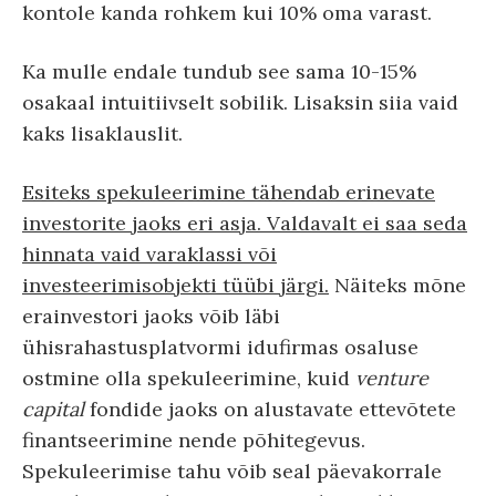
kontole kanda rohkem kui 10% oma varast.
Ka mulle endale tundub see sama 10-15%
osakaal intuitiivselt sobilik. Lisaksin siia vaid
kaks lisaklauslit.
Esiteks spekuleerimine tähendab erinevate
investorite jaoks eri asja. Valdavalt ei saa seda
hinnata vaid varaklassi või
investeerimisobjekti tüübi järgi.
Näiteks mõne
erainvestori jaoks võib läbi
ühisrahastusplatvormi idufirmas osaluse
ostmine olla spekuleerimine, kuid
venture
capital
fondide jaoks on alustavate ettevõtete
finantseerimine nende põhitegevus.
Spekuleerimise tahu võib seal päevakorrale