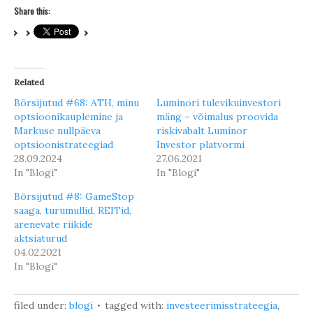
Share this:
Related
Börsijutud #68: ATH, minu
Luminori tulevikuinvestori
optsioonikauplemine ja
mäng – võimalus proovida
Markuse nullpäeva
riskivabalt Luminor
optsioonistrateegiad
Investor platvormi
28.09.2024
27.06.2021
In "Blogi"
In "Blogi"
Börsijutud #8: GameStop
saaga, turumullid, REITid,
arenevate riikide
aktsiaturud
04.02.2021
In "Blogi"
filed under:
blogi
tagged with:
investeerimisstrateegia
,