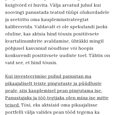
kuigivõrd ei huvita. Välja arvatud juhul kui
soovingi panustada teatud tüüpi olukordadele
ja seetõttu oma kauplemisstrateegiat
kalibreerida. Valdavalt ei ole spekulandi jaoks
oluline, kas aktsia hind tõusis positiivsete
kvartalinumbrite avaldamise, ühtäkki mingil
põhjusel kasvanud nõudluse või hoopis
konkurendi positiivsete uudiste toel. Tähtis on
vaid see, et hind tõusis.
Kui investeerimise puhul panustan ma
pikaajaliselt teiste pingutuste ja püüdluste
peale, siis kauplemisel pean pingutama ise.
Panustajaks ja töö tegijaks olen mina ise mitte
teised.
Tõsi, eks aktsiaid oma pikaajalisse
portfelli välja valides pean tööd tegema ka