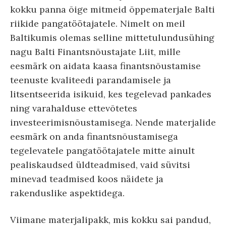
kokku panna õige mitmeid õppematerjale Balti
riikide pangatöötajatele. Nimelt on meil
Baltikumis olemas selline mittetulundusühing
nagu Balti Finantsnõustajate Liit, mille
eesmärk on aidata kaasa finantsnõustamise
teenuste kvaliteedi parandamisele ja
litsentseerida isikuid, kes tegelevad pankades
ning varahalduse ettevõtetes
investeerimisnõustamisega. Nende materjalide
eesmärk on anda finantsnõustamisega
tegelevatele pangatöötajatele mitte ainult
pealiskaudsed üldteadmised, vaid süvitsi
minevad teadmised koos näidete ja
rakenduslike aspektidega.
Viimane materjalipakk, mis kokku sai pandud,