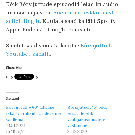
Kõik Börsijuttude episoodid leiad ka audio
formaadis ja seda
Anchor.fm keskkonnast
sellelt lingilt
. Kuulata saad ka läbi Spotify,
Apple Podcasti, Google Podcasti.
Saadet saad vaadata ka otse
Börsijuttude
Youtube’i kanalil
.
Share this:
Related
Börsijutud #60: läksime
Börsijutud #5: pikk
ikka korralikult vaadete üle
erisaade ehk
vaidlema
vaatajaküsimustele
13.01.2024
vastamine
In "Blogi"
22.12.2020