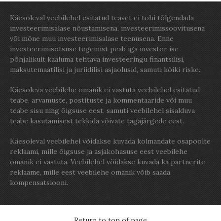
Käesoleval veebilehel esitatud teavet ei tohi tõlgendada
investeerimisalase nõustamisena, investeerimissoovitusena
või mõne muu investeerimisalase teenusena. Enne
investeerimisotsuse tegemist peab iga investor ise
põhjalikult kaaluma tehtava investeeringu finantsilisi,
maksutemaatilisi ja juriidilisi asjaolusid, samuti kõiki riske.
Käesoleva veebilehe omanik ei vastuta veebilehel esitatud
teabe, arvamuste, postituste ja kommentaaride või muu
teabe sisu ning õigsuse eest, samuti veebilehel sisalduva
teabe kasutamisest tekkida võivate tagajärgede eest.
Käesoleval veebilehel võidakse kuvada kolmandate osapoolte
reklaami, mille õigsuse ja asjakohasuse eest veebilehe
omanik ei vastuta. Veebilehel võidakse kuvada ka partnerite
reklaame, mille eest veebilehe omanik võib saada
kompensatsiooni.
Return to top of page