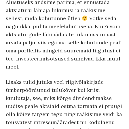
Alustuseks andsime parima, et ennustada
aktsiaturu lähiaja liikumisi ja rääkisime
sellest, mida kõhutunne ütleb
Võtke seda,
nagu ikka, puhta meelelahutusena. Kuigi võin
aktsiaturgude lähinädalate liikumissuunast
arvata palju, siis ega ma selle kõhutunde pealt
oma portfellis mingeid suuremaid liigutusi ei
tee. Investeerimisotsused sünnivad ikka muul
moel.
Lisaks tulid jutuks veel riigivõlakirjade
ümberpöördunud tulukõver kui kriisi
kuulutaja, see, miks kõrge dividendimakse
uudise peale aktsiaid ostma tormata ei pruugi
olla kõige targem tegu ning rääkisime veidi ka
tõusvatest intressimääradest nii kodulaenu