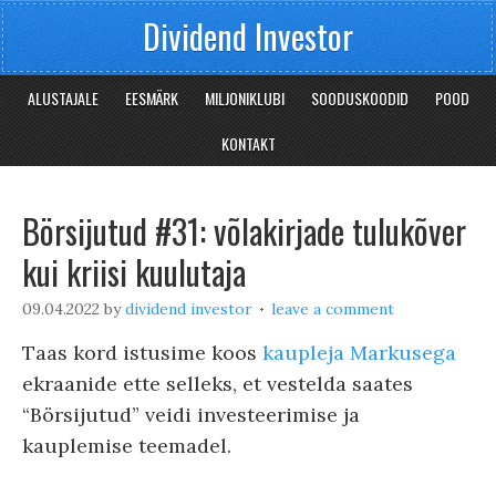
Dividend Investor
ALUSTAJALE
EESMÄRK
MILJONIKLUBI
SOODUSKOODID
POOD
KONTAKT
Börsijutud #31: võlakirjade tulukõver
kui kriisi kuulutaja
09.04.2022
by
dividend investor
leave a comment
Taas kord istusime koos
kaupleja Markusega
ekraanide ette selleks, et vestelda saates
“Börsijutud” veidi investeerimise ja
kauplemise teemadel.