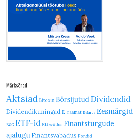
Märksõnad
Aktsiad
Dividendid
Börsijutud
Bitcoin
Eesmärgid
Dividendikuningad
E-raamat
Eelarve
ETF-id
Finantsturgude
Ettevõtlus
ESG
ajalugu
Finantsvabadus
Fondid