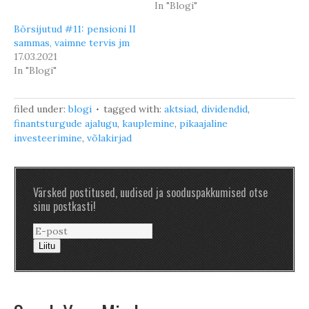
In "Blogi"
Börsijutud #11: pensioni II
sammas, vaimne tervis jm
17.03.2021
In "Blogi"
filed under:
blogi
tagged with:
aktsiad
,
dividendid
,
finantsturgude ajalugu
,
kauplemine
,
pikaajaline
investeerimine
,
võlakirjad
Värsked postitused, uudised ja sooduspakkumised otse
sinu postkasti!
Liitu