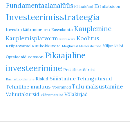
Fundamentaalanalüüs
IB
Inflatsioon
Hädaabifond
Investeerimisstrateegia
Kauplemine
Investorkäitumine
Kasvukonto
IPO
Koolitus
Kauplemisplatvorm
Kinnisvara
Krüptovarad
Kuukokkuvõte
Miljoniklubi
MagInvest
Meelerahufond
Pikaajaline
Pension
Optsioonid
investeerimine
Praktiline tööriist
Säästmine
Tehingutasud
Riskid
Raamatupidamine
Tulu maksustamine
Tehniline analüüs
Toorained
Valuutakursid
Võlakirjad
Väärismetallid