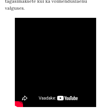
tagasimaksete kui ka võimenduslaenu
valguses.