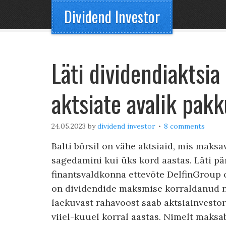
Dividend Investor
Läti dividendiaktsia
aktsiate avalik pak
24.05.2023
by
dividend investor
8 comments
Balti börsil on vähe aktsiaid, mis maks
sagedamini kui üks kord aastas. Läti pä
finantsvaldkonna ettevõte DelfinGroup 
on dividendide maksmise korraldanud n
laekuvast rahavoost saab aktsiainvest
viiel-kuuel korral aastas. Nimelt maksa