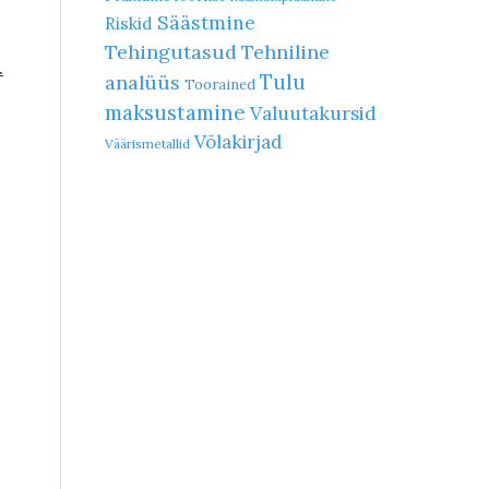
Säästmine
Riskid
Tehingutasud
Tehniline
.
Tulu
analüüs
Toorained
maksustamine
Valuutakursid
Võlakirjad
Väärismetallid