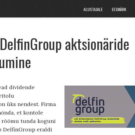
ALUSTAJALE
EESMÄRK
 DelfinGroup aktsionäride
kumine
avad dividende
ritolu
on üks nendest. Firma
õnda, et kontole
or rõõmu tunda koguni
b DelfinGroup eraldi