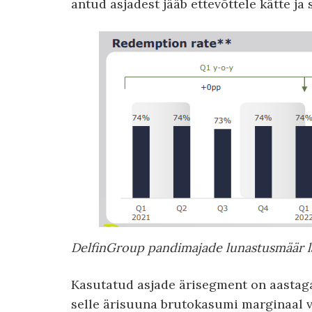
antud asjadest jääb ettevõttele kätte ja
DelfinGroup pandimajade lunastusmäär läbi
Kasutatud asjade ärisegment on aastag
selle ärisuuna brutokasumi marginaal ve