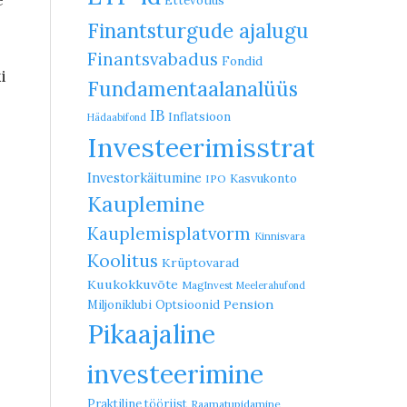
Ettevõtlus
Finantsturgude ajalugu
Finantsvabadus
Fondid
i
Fundamentaalanalüüs
IB
Inflatsioon
Hädaabifond
Investeerimisstrateegia
Investorkäitumine
Kasvukonto
IPO
Kauplemine
Kauplemisplatvorm
Kinnisvara
Koolitus
Krüptovarad
Kuukokkuvõte
MagInvest
Meelerahufond
Pension
Miljoniklubi
Optsioonid
Pikaajaline
investeerimine
Praktiline tööriist
Raamatupidamine