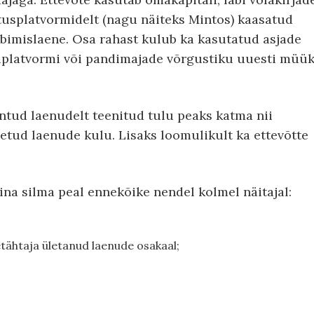
tusplatvormidelt (nagu näiteks Mintos) kaasatud
arbimislaene. Osa rahast kulub ka kasutatud asjade
iplatvormi või pandimajade võrgustiku uuesti müük
antud laenudelt teenitud tulu peaks katma nii
etud laenude kulu. Lisaks loomulikult ka ettevõtte
ina silma peal ennekõike nendel kolmel näitajal:
etähtaja ületanud laenude osakaal;