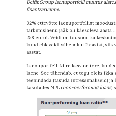
DelfinGroup laenuportfelli muutus alates I
finantsaruanne.
92% ettevõtte laenuportfellist moodust
tarbimislaenu jääk oli käesoleva aasta I 
258 eurot. Veidi on tõusnud ka keskmine 
kuud ehk veidi vähem kui 2 aastat, siis
aastat.
Laenuportfelli kiire kasv on tore, kuid si
laene. See tähendab, et tegu oleks ikka
teenindada (tasuda intressimakseid) j
kasutades NPL (
non-performing loans
) 