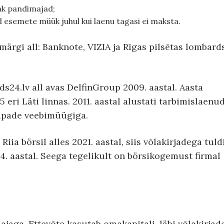
hk pandimajad;
esemete müük juhul kui laenu tagasi ei maksta.
ärgi all: Banknote, VIZIA ja Rīgas pilsētas lombard
4.lv all avas DelfinGroup 2009. aastal. Aasta
5 eri Läti linnas. 2011. aastal alustati tarbimislaenu
aupade veebimüügiga.
ia börsil alles 2021. aastal, siis võlakirjadega tuld
14. aastal. Seega tegelikult on börsikogemust firmal
jaga. Ettevõte kasutab omakapitali, läbi võlakirjad