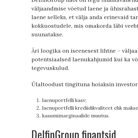
väljaandmise võetud laene ja ühisrahas
laene selleks, et välja anda erinevaid t
kokkuostudele, mis omakorda läbi veeb
suunatakse.
Äri loogika on iseenesest lihtne – välja
potentsiaalsed laenukahjumid kui ka võ
tegevuskulud.
Ülaltoodust tingituna hoiaksin investor
laenuportfelli kasv;
laenuportfelli krediidikvaliteet ehk maks
kasumimarginaalide muutus.
DelfinGroup finantsid