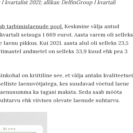
 kvartalist 2021; allikas: DelfinGroup I kvartali
ab tarbimislaenude pool.
Keskmine välja antud
kvartali seisuga 1 669 eurot. Aasta varem oli selleks
laenu pikkus. Kui 2021. aasta alul oli selleks 23,5
 viimastel andmetel on selleks 33,9 kuud ehk pea 3
inkohal on kriitiline see, et välja antaks kvaliteetse
 selliste laenuvõtjatega, kes suudavad võetud laene
a laenusumma ka tagasi maksta. Seda saab mõõta
suhtarvu ehk viivises olevate laenude suhtarvu.