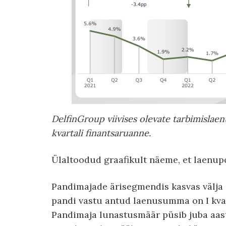
DelfinGroup viivises olevate tarbimislaenud
kvartali finantsaruanne.
Ülaltoodud graafikult näeme, et laenupor
Pandimajade ärisegmendis kasvas välja
pandi vastu antud laenusumma on I kvar
Pandimaja lunastusmäär püsib juba aast