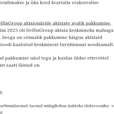
dendimakse ja üks kord kvartalis erakorralise
elfinGroup aktsionäride aktsiate avalik pakkumine.
llini 2023 oli DelfinGroup aktsia keskmiseks mahuga
. Seega on võimalik pakkumise käigus aktsiaid
ioodi kaalutud keskmisest turuhinnast soodsamalt.
ud pakkumise näol tegu ja kuidas üldse ettevõttel
st saati läinud on.
d:
arbimislaenud, laenud müügikohas (näiteks elektroonika- v
a;