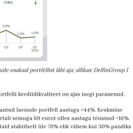
e osakaal portfellist läbi aja; allikas: DelfinGroup I
tfelli krediidikvaliteet on ajas isegi paranenud.
 antud laenude portfell aastaga +44%. Keskmine
tali seisuga 89 eurot olles aastaga tõusnud +16%.
aid stabiilselt üle 70% ehk vähem kui 30% pandiks