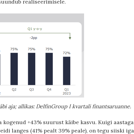
 suundub realiseerimisele.
 aja; allikas: DelfinGroup I kvartali finantsaruanne.
a kogenud +43% suurust käibe kasvu. Kuigi aastaga
idi langes (41% pealt 39% peale), on tegu siiski iga