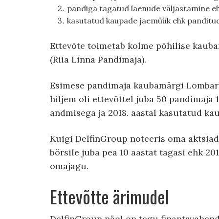
pandiga tagatud laenude väljastamine e
kasutatud kaupade jaemüük ehk panditud 
Ettevõte toimetab kolme põhilise kaubam
(Riia Linna Pandimaja).
Esimese pandimaja kaubamärgi Lombards2
hiljem oli ettevõttel juba 50 pandimaja 1
andmisega ja 2018. aastal kasutatud k
Kuigi DelfinGroup noteeris oma aktsiad Ri
börsile juba pea 10 aastat tagasi ehk 20
omajagu.
Ettevõtte ärimudel
DelfinGroup näol on tegu finantsvahenda