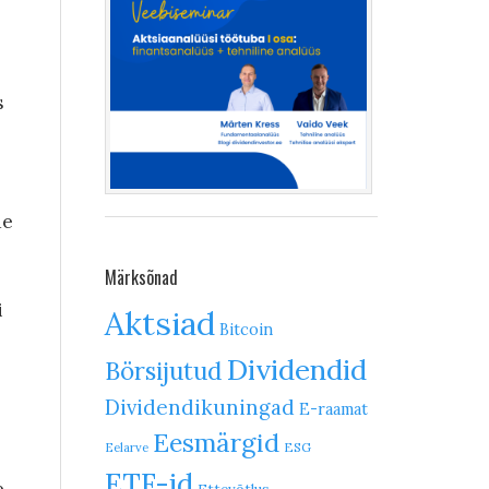
s
de
Märksõnad
i
Aktsiad
Bitcoin
Dividendid
Börsijutud
Dividendikuningad
E-raamat
Eesmärgid
ESG
Eelarve
ETF-id
e