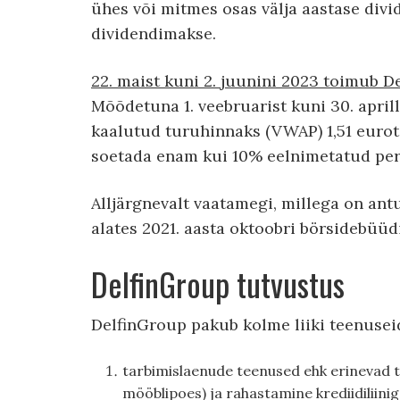
ühes või mitmes osas välja aastase divi
dividendimakse.
22. maist kuni 2. juunini 2023 toimub D
Mõõdetuna 1. veebruarist kuni 30. apri
kaalutud turuhinnaks (VWAP) 1,51 eurot
soetada enam kui 10% eelnimetatud per
Alljärgnevalt vaatamegi, millega on ant
alates 2021. aasta oktoobri börsidebüüdi
DelfinGroup tutvustus
DelfinGroup pakub kolme liiki teenusei
tarbimislaenude teenused ehk erinevad t
mööblipoes) ja rahastamine krediidiliinig