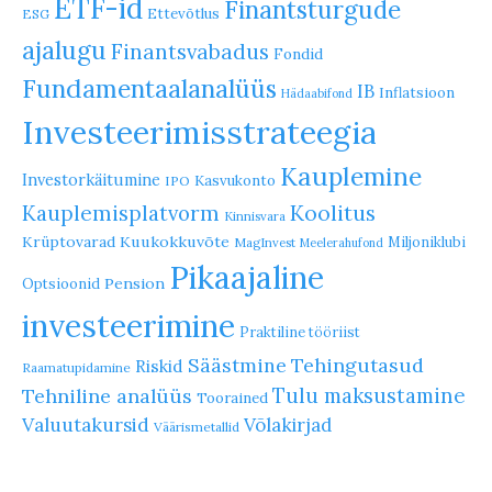
ETF-id
Finantsturgude
Ettevõtlus
ESG
ajalugu
Finantsvabadus
Fondid
Fundamentaalanalüüs
IB
Inflatsioon
Hädaabifond
Investeerimisstrateegia
Kauplemine
Investorkäitumine
Kasvukonto
IPO
Koolitus
Kauplemisplatvorm
Kinnisvara
Krüptovarad
Kuukokkuvõte
Miljoniklubi
MagInvest
Meelerahufond
Pikaajaline
Pension
Optsioonid
investeerimine
Praktiline tööriist
Säästmine
Tehingutasud
Riskid
Raamatupidamine
Tulu maksustamine
Tehniline analüüs
Toorained
Valuutakursid
Võlakirjad
Väärismetallid