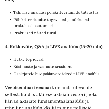
Tehnilise analüüsi põhikriteeriumide tutvustus.
Põhikriteeriumite tugevused ja nõrkused
praktikas kasutamisel.
Praktilised näited turul.
4. Kokkuvõte, Q&A ja LIVE analüüs (15-20 min)
Hetke top ideed.
Küsimuste ja vastuste sessioon.
Osalejatele huvipakkuvate ideede LIVE analüüs.
Veebiseminari eesmärk
on anda ülevaade
sellest, kuidas aktiivse aktsiainvestori jaoks
käivad aktsiate fundamentaalanalüüs ja
tehniline analüüs käsikäes ning milliseid