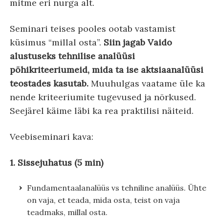
mitme eri nurga alt.
Seminari teises pooles ootab vastamist
küsimus “millal osta”.
Siin jagab Vaido
alustuseks tehnilise analüüsi
põhikriteeriumeid, mida ta ise aktsiaanalüüsi
teostades kasutab.
Muuhulgas vaatame üle ka
nende kriteeriumite tugevused ja nõrkused.
Seejärel käime läbi ka rea praktilisi näiteid.
Veebiseminari kava:
1. Sissejuhatus (5 min)
Fundamentaalanalüüs vs tehniline analüüs. Ühte
on vaja, et teada, mida osta, teist on vaja
teadmaks, millal osta.