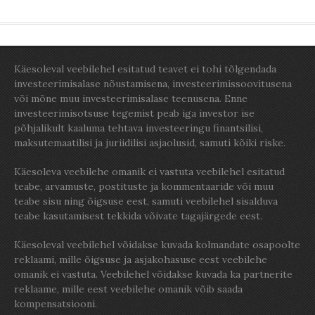
Käesoleval veebilehel esitatud teavet ei tohi tõlgendada
investeerimisalase nõustamisena, investeerimissoovitusena
või mõne muu investeerimisalase teenusena. Enne
investeerimisotsuse tegemist peab iga investor ise
põhjalikult kaaluma tehtava investeeringu finantsilisi,
maksutemaatilisi ja juriidilisi asjaolusid, samuti kõiki riske.
Käesoleva veebilehe omanik ei vastuta veebilehel esitatud
teabe, arvamuste, postituste ja kommentaaride või muu
teabe sisu ning õigsuse eest, samuti veebilehel sisalduva
teabe kasutamisest tekkida võivate tagajärgede eest.
Käesoleval veebilehel võidakse kuvada kolmandate osapoolte
reklaami, mille õigsuse ja asjakohasuse eest veebilehe
omanik ei vastuta. Veebilehel võidakse kuvada ka partnerite
reklaame, mille eest veebilehe omanik võib saada
kompensatsiooni.