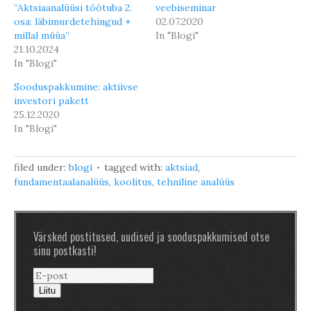
“Aktsiaanalüüsi töötuba 2.
veebiseminar
osa: läbimurdetehingud +
02.07.2020
millal müüa”
In "Blogi"
21.10.2024
In "Blogi"
Sooduspakkumine: aktiivse
investori pakett
25.12.2020
In "Blogi"
filed under:
blogi
tagged with:
aktsiad
,
fundamentaalanalüüs
,
koolitus
,
tehniline analüüs
Värsked postitused, uudised ja sooduspakkumised otse
sinu postkasti!
Liitu