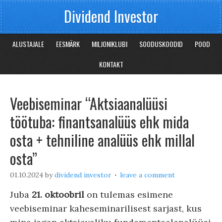
Dividend Investor
ALUSTAJALE
EESMÄRK
MILJONIKLUBI
SOODUSKOODID
POOD
KONTAKT
Veebiseminar “Aktsiaanalüüsi
töötuba: finantsanalüüs ehk mida
osta + tehniline analüüs ehk millal
osta”
01.10.2024
by
dividend investor
leave a comment
Juba
21. oktoobril
on tulemas esimene
veebiseminar kaheseminarilisest sarjast, kus