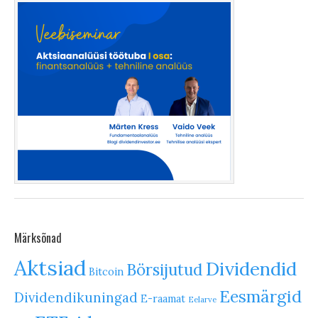
Märksõnad
Aktsiad
Dividendid
Börsijutud
Bitcoin
Eesmärgid
Dividendikuningad
E-raamat
Eelarve