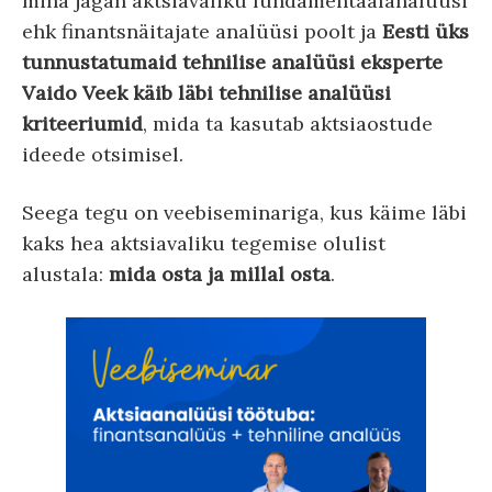
mina jagan aktsiavaliku fundamentaalanalüüsi
ehk finantsnäitajate analüüsi poolt ja
Eesti üks
tunnustatumaid tehnilise analüüsi eksperte
Vaido Veek käib läbi tehnilise analüüsi
kriteeriumid
, mida ta kasutab aktsiaostude
ideede otsimisel.
Seega tegu on veebiseminariga, kus käime läbi
kaks hea aktsiavaliku tegemise olulist
alustala:
mida osta ja millal osta
.