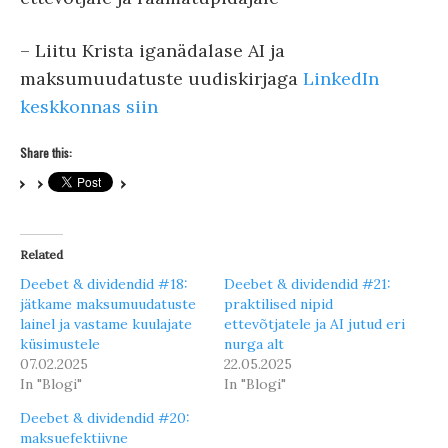
– Liitu Krista iganädalase AI ja
maksumuudatuste uudiskirjaga
⁠LinkedIn
keskkonnas siin⁠
Share this:
Related
Deebet & dividendid #18:
Deebet & dividendid #21:
jätkame maksumuudatuste
praktilised nipid
lainel ja vastame kuulajate
ettevõtjatele ja AI jutud eri
küsimustele
nurga alt
07.02.2025
22.05.2025
In "Blogi"
In "Blogi"
Deebet & dividendid #20:
maksuefektiivne