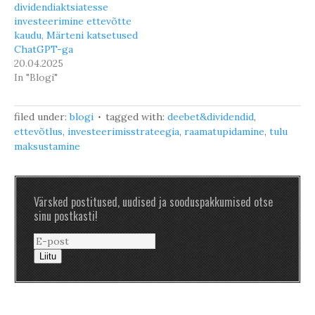
dividendiaktsiatesse
investeerimine ettevõtte
kaudu, Märteni katsetused
ChatGPT-ga
20.04.2025
In "Blogi"
filed under:
blogi
tagged with:
deebet&dividendid
,
ettevõtlus
,
investeerimisstrateegia
,
raamatupidamine
,
tulu
maksustamine
Värsked postitused, uudised ja sooduspakkumised otse
sinu postkasti!
Liitu