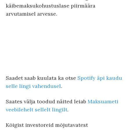
käibemaksukohustuslase piirmäära
arvutamisel arvesse.
Saadet saab kuulata ka otse
Spotify äpi kaudu
selle lingi vahendusel
.
Saates välja toodud näited leiab
⁠Maksuameti
veebilehelt sellelt lingilt⁠
.
Kõigist investoreid mõjutavatest