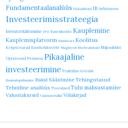
Fundamentaalanalüüs
IB
Inflatsioon
Hädaabifond
Investeerimisstrateegia
Kauplemine
Investorkäitumine
Kasvukonto
IPO
Koolitus
Kauplemisplatvorm
Kinnisvara
Krüptovarad
Kuukokkuvõte
Miljoniklubi
MagInvest
Meelerahufond
Pikaajaline
Pension
Optsioonid
investeerimine
Praktiline tööriist
Säästmine
Tehingutasud
Riskid
Raamatupidamine
Tulu maksustamine
Tehniline analüüs
Toorained
Valuutakursid
Võlakirjad
Väärismetallid