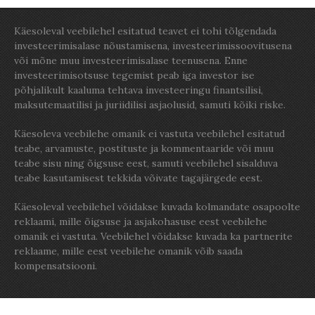
Käesoleval veebilehel esitatud teavet ei tohi tõlgendada
investeerimisalase nõustamisena, investeerimissoovitusena
või mõne muu investeerimisalase teenusena. Enne
investeerimisotsuse tegemist peab iga investor ise
põhjalikult kaaluma tehtava investeeringu finantsilisi,
maksutemaatilisi ja juriidilisi asjaolusid, samuti kõiki riske.
Käesoleva veebilehe omanik ei vastuta veebilehel esitatud
teabe, arvamuste, postituste ja kommentaaride või muu
teabe sisu ning õigsuse eest, samuti veebilehel sisalduva
teabe kasutamisest tekkida võivate tagajärgede eest.
Käesoleval veebilehel võidakse kuvada kolmandate osapoolte
reklaami, mille õigsuse ja asjakohasuse eest veebilehe
omanik ei vastuta. Veebilehel võidakse kuvada ka partnerite
reklaame, mille eest veebilehe omanik võib saada
kompensatsiooni.