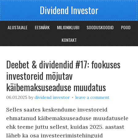
Dividend Investor
ALUSTAJALE
EESMÄRK
MILJONIKLUBI
SOODUSKOODID
POOD
KONTAKT
Deebet & dividendid #17: fookuses
investoreid mõjutav
käibemaksuseaduse muudatus
06.01.2025
by
dividend investor
leave a comment
Selles saates keskendume investoreid
ehmatanud käibemaksuseaduse muudatusele
ehk teeme juttu sellest, kuidas 2025. aastast
läheb ka osa investeerimistehinguid