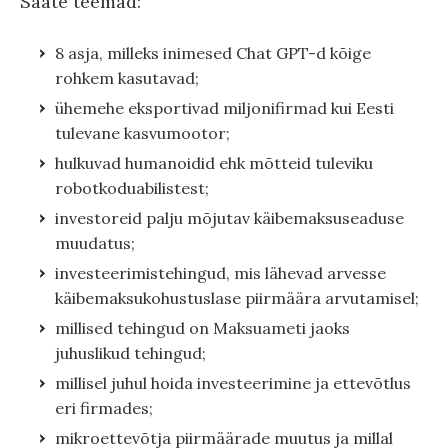
Saate teemad:
8 asja, milleks inimesed Chat GPT-d kõige
rohkem kasutavad;
ühemehe eksportivad miljonifirmad kui Eesti
tulevane kasvumootor;
hulkuvad humanoidid ehk mõtteid tuleviku
robotkoduabilistest;
investoreid palju mõjutav käibemaksuseaduse
muudatus;
investeerimistehingud, mis lähevad arvesse
käibemaksukohustuslase piirmäära arvutamisel;
millised tehingud on Maksuameti jaoks
juhuslikud tehingud;
millisel juhul hoida investeerimine ja ettevõtlus
eri firmades;
mikroettevõtja piirmäärade muutus ja millal