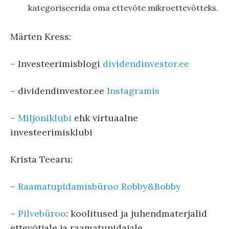
kategoriseerida oma ettevõte mikroettevõtteks.
Märten Kress:
–
Investeerimisblogi
⁠⁠⁠⁠⁠⁠⁠⁠⁠⁠⁠⁠⁠⁠⁠⁠dividendinvestor.ee⁠⁠⁠⁠⁠⁠⁠⁠⁠⁠⁠⁠⁠⁠⁠⁠
– dividendinvestor.ee
⁠⁠⁠⁠⁠⁠⁠⁠⁠⁠⁠⁠⁠⁠⁠⁠Instagramis⁠⁠⁠⁠⁠⁠⁠⁠⁠⁠⁠⁠⁠⁠⁠⁠
–
⁠⁠⁠⁠⁠⁠⁠⁠⁠⁠Miljoniklubi⁠⁠⁠⁠⁠⁠⁠⁠⁠⁠
ehk virtuaalne
investeerimisklubi
Krista Teearu:
–
⁠⁠⁠⁠⁠⁠⁠⁠⁠⁠⁠⁠⁠⁠⁠⁠Raamatupidamisbüroo Robby&Bobby⁠⁠⁠⁠⁠⁠⁠⁠⁠⁠⁠⁠⁠⁠⁠⁠
–
⁠⁠⁠⁠⁠⁠⁠⁠⁠⁠⁠⁠⁠⁠⁠⁠Pilvebüroo⁠⁠⁠⁠⁠⁠⁠⁠⁠⁠⁠⁠⁠⁠⁠⁠
: koolitused ja juhendmaterjalid
ettevõtjale ja raamatupidajale