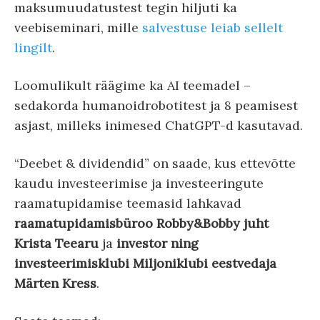
maksumuudatustest tegin hiljuti ka
veebiseminari, mille
⁠salvestuse leiab sellelt
lingilt⁠
.
Loomulikult räägime ka AI teemadel –
sedakorda humanoidrobotitest ja 8 peamisest
asjast, milleks inimesed ChatGPT-d kasutavad.
“Deebet & dividendid” on saade, kus ettevõtte
kaudu investeerimise ja investeeringute
raamatupidamise teemasid lahkavad
raamatupidamisbüroo Robby&Bobby juht
Krista Teearu
ja
investor ning
investeerimisklubi Miljoniklubi eestvedaja
Märten Kress
.