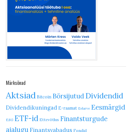
Märksõnad
Aktsiad
Dividendid
Börsijutud
Bitcoin
Eesmärgid
Dividendikuningad
E-raamat
Eelarve
ETF-id
Finantsturgude
Ettevõtlus
ESG
ajalugu
Finantsvabadus
Fondid