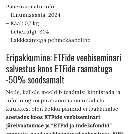
Paberraamatu info:
– Ilmumisaasta: 2024
– Kaal: 0,7 kg
– Lehekülgi: 304
– Lakkkaantega pehmekaaneline
Eripakkumine: ETFide veebiseminari
salvestus koos ETFide raamatuga
-50% soodsamalt
Neile, kellele meeldib teadmisi kinnistada ja
infot ning inspiratsiooni ammutada ka
kuulates, olen kokku pannud eripakkumise –
soetades koos ETFide veebiseminari
järelvaatamise ja “ETFid ja indeksfondid”
raamatu, saad veebiseminari salvestuse -50%