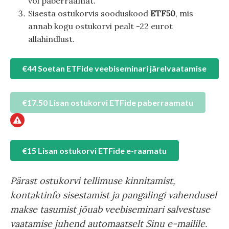
või paberraamat.
Sisesta ostukorvis sooduskood
ETF50
, mis
annab kogu ostukorvi pealt -22 eurot
allahindlust.
€44 Soetan ETFide veebiseminari järelvaatamise
€17.50 Lisan ostukorvi ETFide paberraamatu
€15 Lisan ostukorvi ETFide e-raamatu
Pärast ostukorvi tellimuse kinnitamist,
kontaktinfo sisestamist ja pangalingi vahendusel
makse tasumist jõuab veebiseminari salvestuse
vaatamise juhend automaatselt Sinu e-mailile.