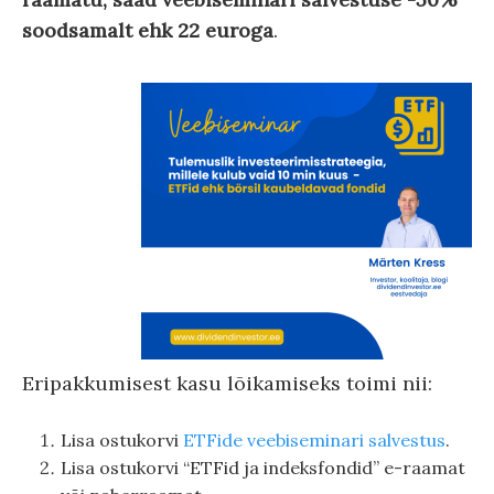
soodsamalt ehk 22 euroga
.
Eripakkumisest kasu lõikamiseks toimi nii:
Lisa ostukorvi
ETFide veebiseminari salvestus
.
Lisa ostukorvi “ETFid ja indeksfondid” e-raamat