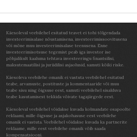
Käesoleval veebilehel esitatud teavet ei tohi tõlgendada
investeerimisalase nõustamisena, investeerimissoovitusena
või mõne muu investeerimisalase teenusena. Enne
investeerimisotsuse tegemist peab iga investor ise
põhjalikult kaaluma tehtava investeeringu finantsilisi,
maksutemaatilisi ja juriidilisi asjaolusid, samuti kõiki riske.
Käesoleva veebilehe omanik ei vastuta veebilehel esitatud
teabe, arvamuste, postituste ja kommentaaride või muu
teabe sisu ning õigsuse eest, samuti veebilehel sisalduva
teabe kasutamisest tekkida võivate tagajärgede eest.
Käesoleval veebilehel võidakse kuvada kolmandate osapoolte
reklaami, mille õigsuse ja asjakohasuse eest veebilehe
omanik ei vastuta. Veebilehel võidakse kuvada ka partnerite
reklaame, mille eest veebilehe omanik võib saada
kompensatsiooni.