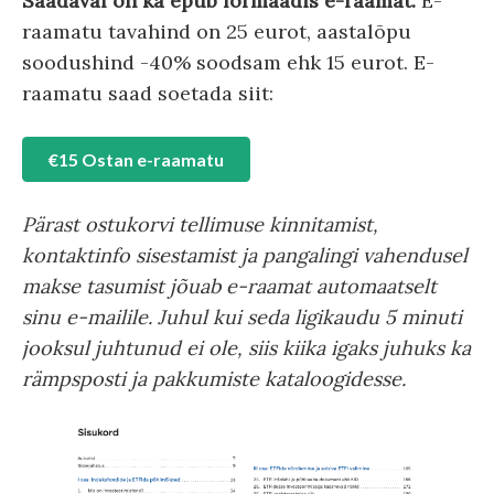
Saadaval on ka epub formaadis e-raamat.
E-
raamatu tavahind on 25 eurot, aastalõpu
soodushind -40% soodsam ehk 15 eurot. E-
raamatu saad soetada siit:
€15 Ostan e-raamatu
Pärast ostukorvi tellimuse kinnitamist,
kontaktinfo sisestamist ja pangalingi vahendusel
makse tasumist jõuab e-raamat automaatselt
sinu e-mailile. Juhul kui seda ligikaudu 5 minuti
jooksul juhtunud ei ole, siis kiika igaks juhuks ka
rämpsposti ja pakkumiste kataloogidesse.