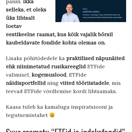
panin.
Ikka
selleks, et oleks
üks lihtsalt
loetav
eestikeelne raamat, kus kõik vajalik börsil
kaubeldavate fondide kohta olemas on.
Lisaks põhitõdedele ka
praktilised näpunäited
ehk niinimetatud rusikareeglid
ETFide
valimisel,
kogemuslood
, ETFide
näidisportfellid
ning
viited tööriistadele
, mis
teevad ETFide võrdlemise kordi lihtsamaks.
Kaasa tuleb ka kamaluga inspiratsiooni ja
tegutsemistahet