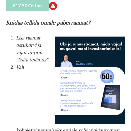
€17.50 Ostan
Kuidas tellida omale paberraamat?
Lisa raamat
ostukorvi ja
vajut nuppu
“Esita tellimus”.
Vali
kohaletoimetamiseks endale sobiv pakiautomaat,