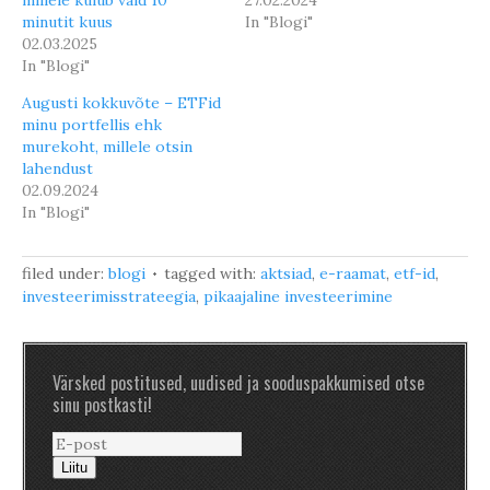
millele kulub vaid 10
27.02.2024
minutit kuus
In "Blogi"
02.03.2025
In "Blogi"
Augusti kokkuvõte – ETFid
minu portfellis ehk
murekoht, millele otsin
lahendust
02.09.2024
In "Blogi"
filed under:
blogi
tagged with:
aktsiad
,
e-raamat
,
etf-id
,
investeerimisstrateegia
,
pikaajaline investeerimine
Värsked postitused, uudised ja sooduspakkumised otse
sinu postkasti!
Liitu