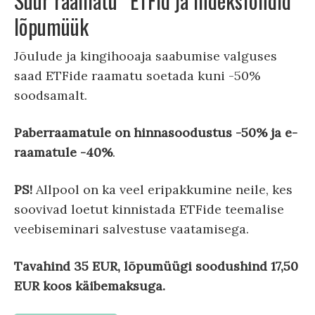
Suur raamatu “ETFid ja indeksfondid”
lõpumüük
Jõulude ja kingihooaja saabumise valguses
saad ETFide raamatu soetada kuni -50%
soodsamalt.
Paberraamatule on hinnasoodustus -50% ja e-
raamatule -40%
.
PS!
Allpool on ka veel eripakkumine neile, kes
soovivad loetut kinnistada ETFide teemalise
veebiseminari salvestuse vaatamisega.
Tavahind 35 EUR, lõpumüügi soodushind 17,50
EUR koos käibemaksuga.