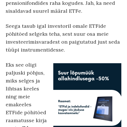
pensionifondides raha kogudes. Jah, ka need
sisaldavad suurel määral ETFe.
Seega tasub igal investoril omale ETFide
põhitõed selgeks teha, sest suur osa meie
investeerimisvaradest on paigutatud just seda
tüüpi instrumentidesse.
Eks see oligi
paljuski põhjus,
miks selges ja
lihtsas keeles
ning meie
emakeeles
ETFide põhitõed
raamatusse kirja