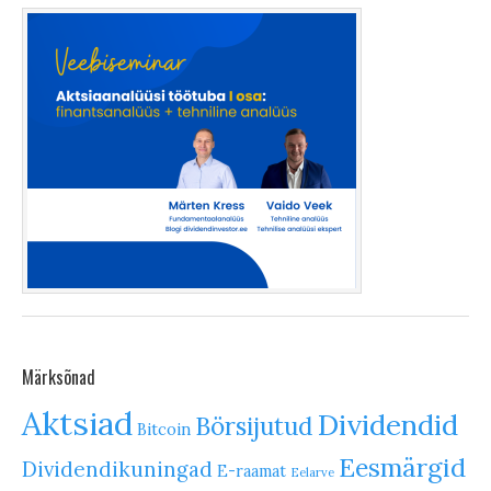
Märksõnad
Aktsiad
Dividendid
Börsijutud
Bitcoin
Eesmärgid
Dividendikuningad
E-raamat
Eelarve