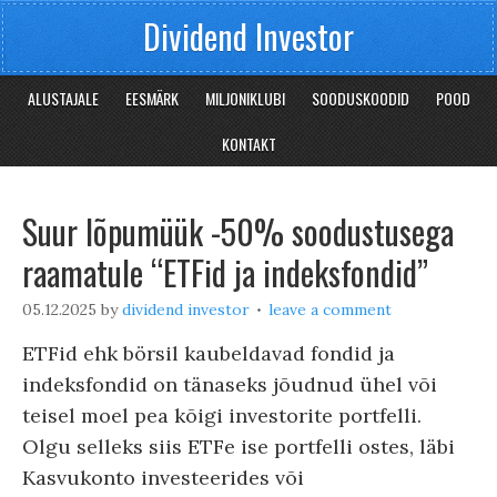
Dividend Investor
ALUSTAJALE
EESMÄRK
MILJONIKLUBI
SOODUSKOODID
POOD
KONTAKT
Suur lõpumüük -50% soodustusega
raamatule “ETFid ja indeksfondid”
05.12.2025
by
dividend investor
leave a comment
ETFid ehk börsil kaubeldavad fondid ja
indeksfondid on tänaseks jõudnud ühel või
teisel moel pea kõigi investorite portfelli.
Olgu selleks siis ETFe ise portfelli ostes, läbi
Kasvukonto investeerides või