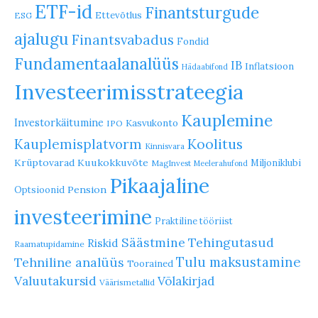
ETF-id
Finantsturgude
Ettevõtlus
ESG
ajalugu
Finantsvabadus
Fondid
Fundamentaalanalüüs
IB
Inflatsioon
Hädaabifond
Investeerimisstrateegia
Kauplemine
Investorkäitumine
Kasvukonto
IPO
Koolitus
Kauplemisplatvorm
Kinnisvara
Krüptovarad
Kuukokkuvõte
Miljoniklubi
MagInvest
Meelerahufond
Pikaajaline
Pension
Optsioonid
investeerimine
Praktiline tööriist
Säästmine
Tehingutasud
Riskid
Raamatupidamine
Tulu maksustamine
Tehniline analüüs
Toorained
Valuutakursid
Võlakirjad
Väärismetallid