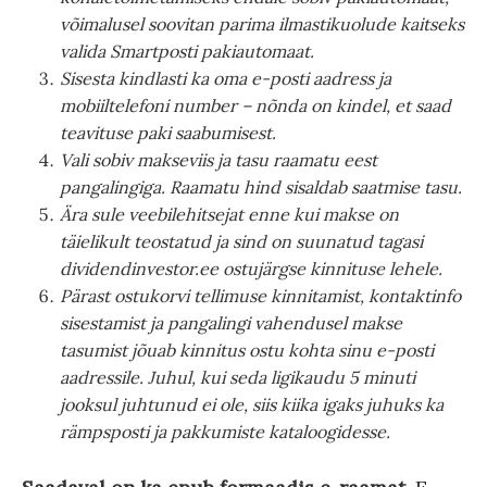
võimalusel soovitan parima ilmastikuolude kaitseks
valida Smartposti pakiautomaat.
Sisesta kindlasti ka oma e-posti aadress ja
mobiiltelefoni number – nõnda on kindel, et saad
teavituse paki saabumisest.
Vali sobiv makseviis ja tasu raamatu eest
pangalingiga. Raamatu hind sisaldab saatmise tasu.
Ära sule veebilehitsejat enne kui makse on
täielikult teostatud ja sind on suunatud tagasi
dividendinvestor.ee ostujärgse kinnituse lehele.
Pärast ostukorvi tellimuse kinnitamist, kontaktinfo
sisestamist ja pangalingi vahendusel makse
tasumist jõuab kinnitus ostu kohta sinu e-posti
aadressile. Juhul, kui seda ligikaudu 5 minuti
jooksul juhtunud ei ole, siis kiika igaks juhuks ka
rämpsposti ja pakkumiste kataloogidesse.