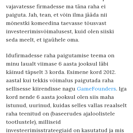
vajavatesse firmadesse ma täna raha ei
paiguta. Jah, tean, et võin ilma jääda nii
mõnestki komeedina taevasse tõusvast
investeerimisvõimalusest, kuid olen siiski
seda meelt, et igaühele oma.
Idufirmadesse raha paigutamise teema on
minu laualt viimase 6 aasta jooksul läbi
käinud täpselt 3 korda. Esimene kord 2012.
aastal kui tekkis võimalus paigutada raha
sellisesse kiirendisse nagu
GameFounders
. Iga
kord nende 6 aasta jooksul olen siis maha
istunud, uurinud, kuidas selles vallas reaalselt
raha teenitud on (baseerudes ajaloolistele
tootlustele), milliseid
investeerimisstrateegiaid on kasutatud ja mis