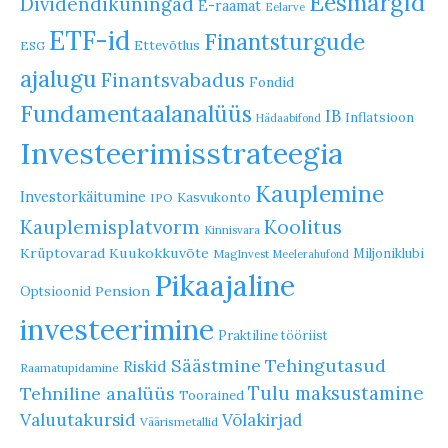
Eesmärgid
Dividendikuningad
E-raamat
Eelarve
ETF-id
Finantsturgude
Ettevõtlus
ESG
ajalugu
Finantsvabadus
Fondid
Fundamentaalanalüüs
IB
Inflatsioon
Hädaabifond
Investeerimisstrateegia
Kauplemine
Investorkäitumine
Kasvukonto
IPO
Koolitus
Kauplemisplatvorm
Kinnisvara
Krüptovarad
Kuukokkuvõte
Miljoniklubi
MagInvest
Meelerahufond
Pikaajaline
Pension
Optsioonid
investeerimine
Praktiline tööriist
Säästmine
Tehingutasud
Riskid
Raamatupidamine
Tulu maksustamine
Tehniline analüüs
Toorained
Valuutakursid
Võlakirjad
Väärismetallid