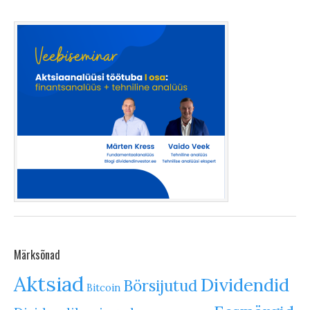
Märksõnad
Aktsiad
Dividendid
Börsijutud
Bitcoin