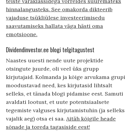
teiste varaklassidega võrreldes suuremateks
hinnalangusteks. See omakorda dikteerib
vajaduse tsükliülese investeerimisedu
saavutamiseks hallata väga hästi oma
emotsioone.
Dividendinvestor.ee blogi telgitagustest
Naastes uuesti nende uute projektide
otsingute juurde, oli veel üks grupp
kirjutajaid. Kolmanda ja kõige arvukama grupi
moodustavad need, kes kirjutasid lihtsalt
selleks, et tänada blogi pidamise eest. Samuti
avaldati lootust, et uute potentsiaalsete
tegemiste valguses kirjutamistuhin (ja selleks
vajalik aeg) otsa ei saa.
Aitäh kõigile heade
sõnade ja toreda tagasiside eest!