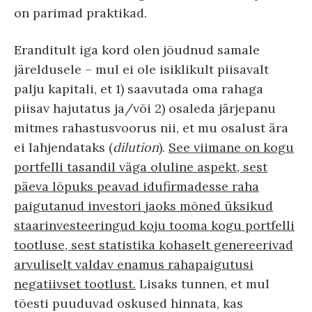
on parimad praktikad.
Eranditult iga kord olen jõudnud samale
järeldusele – mul ei ole isiklikult piisavalt
palju kapitali, et 1) saavutada oma rahaga
piisav hajutatus ja/või 2) osaleda järjepanu
mitmes rahastusvoorus nii, et mu osalust ära
ei lahjendataks (
dilution
).
See viimane on kogu
portfelli tasandil väga oluline aspekt, sest
päeva lõpuks peavad idufirmadesse raha
paigutanud investori jaoks mõned üksikud
staarinvesteeringud koju tooma kogu portfelli
tootluse, sest statistika kohaselt genereerivad
arvuliselt valdav enamus rahapaigutusi
negatiivset tootlust.
Lisaks tunnen, et mul
tõesti puuduvad oskused hinnata, kas