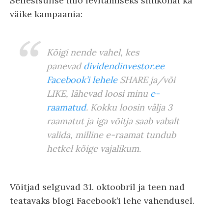
Sellesisulise info levitamiseks siinkohal ka
väike kampaania:
Kõigi nende vahel, kes
panevad
dividendinvestor.ee
Facebook’i lehele
SHARE ja/või
LIKE, lähevad loosi minu
e-
raamatud
. Kokku loosin välja 3
raamatut ja iga võitja saab vabalt
valida, milline e-raamat tundub
hetkel kõige vajalikum.
Võitjad selguvad 31. oktoobril ja teen nad
teatavaks blogi Facebook’i lehe vahendusel.