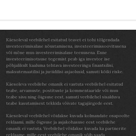
Käesoleval veebilehel esitatud teavet ei tohi tõlgendada
investeerimisalase nõustamisena, investeerimissoovitusena
või mõne muu investeerimisalase teenusena. Enne
investeerimisotsuse tegemist peab iga investor ise
põhjalikult kaaluma tehtava investeeringu finantsilisi,
maksutemaatilisi ja juriidilisi asjaolusid, samuti kõiki riske.
Käesoleva veebilehe omanik ei vastuta veebilehel esitatud
teabe, arvamuste, postituste ja kommentaaride või muu
teabe sisu ning õigsuse eest, samuti veebilehel sisalduva
teabe kasutamisest tekkida võivate tagajärgede eest.
Käesoleval veebilehel võidakse kuvada kolmandate osapoolte
reklaami, mille õigsuse ja asjakohasuse eest veebilehe
omanik ei vastuta. Veebilehel võidakse kuvada ka partnerite
reklaame, mille eest veebilehe omanik võib saada