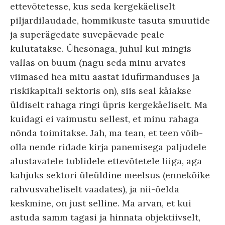
ettevõtetesse, kus seda kergekäeliselt
piljardilaudade, hommikuste tasuta smuutide
ja superägedate suvepäevade peale
kulutatakse. Ühesõnaga, juhul kui mingis
vallas on buum (nagu seda minu arvates
viimased hea mitu aastat idufirmanduses ja
riskikapitali sektoris on), siis seal käiakse
üldiselt rahaga ringi üpris kergekäeliselt. Ma
kuidagi ei vaimustu sellest, et minu rahaga
nõnda toimitakse. Jah, ma tean, et teen võib-
olla nende ridade kirja panemisega paljudele
alustavatele tublidele ettevõtetele liiga, aga
kahjuks sektori üleüldine meelsus (ennekõike
rahvusvaheliselt vaadates), ja nii-öelda
keskmine, on just selline. Ma arvan, et kui
astuda samm tagasi ja hinnata objektiivselt,