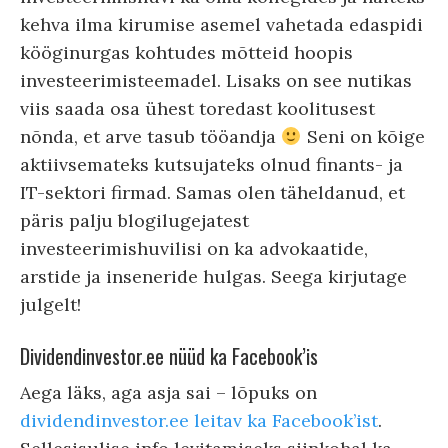
kehva ilma kirumise asemel vahetada edaspidi
kööginurgas kohtudes mõtteid hoopis
investeerimisteemadel. Lisaks on see nutikas
viis saada osa ühest toredast koolitusest
nõnda, et arve tasub tööandja
Seni on kõige
aktiivsemateks kutsujateks olnud finants- ja
IT-sektori firmad. Samas olen täheldanud, et
päris palju blogilugejatest
investeerimishuvilisi on ka advokaatide,
arstide ja inseneride hulgas. Seega kirjutage
julgelt!
Dividendinvestor.ee nüüd ka Facebook’is
Aega läks, aga asja sai – lõpuks on
dividendinvestor.ee leitav ka Facebook’ist
.