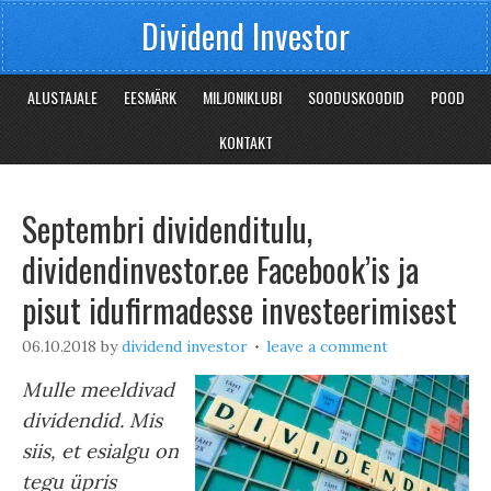
Dividend Investor
ALUSTAJALE
EESMÄRK
MILJONIKLUBI
SOODUSKOODID
POOD
KONTAKT
Septembri dividenditulu,
dividendinvestor.ee Facebook’is ja
pisut idufirmadesse investeerimisest
06.10.2018
by
dividend investor
leave a comment
Mulle meeldivad
dividendid. Mis
siis, et esialgu on
tegu üpris