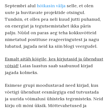
Septembri alul
hõikasin välja
selle, et olen
uute ja huvitavate projektide otsingul.
Tundsin, et olles pea neli kuud jutti puhanud,
on energiat ja tegutsemistahet ikka päris
palju. Nüüd on paras aeg teha kokkuvõtteid
nimetatud postituse reageeringutest ja nagu
lubatud, jagada neid ka siin blogi veergudel.
Esmalt aitäh kõigile, kes kirjutasid ja ühendust
võtsid!
Laias laastus saab saabunud kirjad
jagada kolmeks.
Esimese grupi moodustavad need kirjad, kus
võetigi ühendust eesmärgiga end tutvustada
ja uurida võimalusi ühisteks tegemisteks. Neid
kirju oli mõni üksik. Mõttevahetused ja