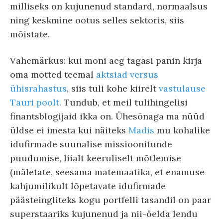
milliseks on kujunenud standard, normaalsus
ning keskmine ootus selles sektoris, siis
mõistate.
Vahemärkus: kui mõni aeg tagasi panin kirja
oma mõtted teemal
aktsiad versus
ühisrahastus
, siis tuli kohe kiirelt
vastulause
Tauri poolt
. Tundub, et meil tulihingelisi
finantsblogijaid ikka on. Ühesõnaga ma nüüd
üldse ei imesta kui näiteks
Madis
mu kohalike
idufirmade suunalise missioonitunde
puudumise, liialt keeruliselt mõtlemise
(mäletate, seesama matemaatika, et enamuse
kahjumilikult lõpetavate idufirmade
päästeingliteks kogu portfelli tasandil on paar
superstaariks kujunenud ja nii-öelda lendu