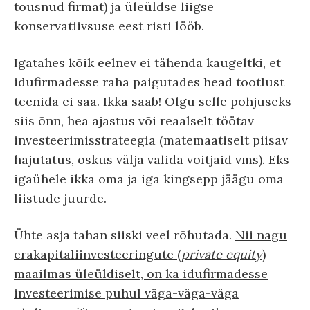
tõusnud firmat) ja üleüldse liigse
konservatiivsuse eest risti lööb.
Igatahes kõik eelnev ei tähenda kaugeltki, et
idufirmadesse raha paigutades head tootlust
teenida ei saa. Ikka saab! Olgu selle põhjuseks
siis õnn, hea ajastus või reaalselt töötav
investeerimisstrateegia (matemaatiselt piisav
hajutatus, oskus välja valida võitjaid vms). Eks
igaühele ikka oma ja iga kingsepp jäägu oma
liistude juurde.
Ühte asja tahan siiski veel rõhutada.
Nii nagu
erakapitaliinvesteeringute (
private equity
)
maailmas üleüldiselt, on ka idufirmadesse
investeerimise puhul väga-väga-väga