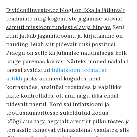
Dividendinvestor.ee blogi on ikka ja jätkuvalt
teadmiste ning kogemuste jagamise soovist,
samuti missioonitundest elav ja hingav.
Seni
kuni jätkub jagamisrõõmu ja kirjutamine on
nauding, leiab siit pidevalt uusi postitusi.
Praegu on selle kirjutamise nautimisega kõik
kõige paremas korras. Näiteks mõned nädalad
tagasi avaldatud
inflatsiooniteemalise
artikli
jaoks andmeid kogudes, neid
korrastades, analüüsi teostades ja vajalikke
fakte kontrollides, oli mul nägu ikka endal
pidevalt naerul. Kord sai inflatsiooni ja
tootlusnumbritesse sukeldutud kodus
köögilaua taga aegajalt arvutist pilku tõstes ja
terrassile langevat vihmasabinat vaadates, siis