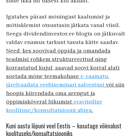
sisse ikka nii uksest kui aknast.
Igatahes pärast mõningast kaalumist ja
mõtisklemist otsustasin jätkata vanal viisil.
Seega dividendinvestor.ee blogis on jätkuvalt
valdav enamus tarkust tasuta kätte saadav.
Need, kes soovivad õppida ja omandada
teadmisi rohkem struktureeritud ning
korrastatud kujul, saavad soovi korral alati
soetada mõne teemakohase
e-raamatu
,
järelvaadata veebiseminari salvestusi
või siis
hoopis kiirendada oma arengut ja
õppimiskõveral liikumist
eraviisilise
koolituse/konsultatsiooni abiga
.
Kuni aasta lõpuni veel Eestis – kasutage võimalust
koolituseks/konsultatsiooniks