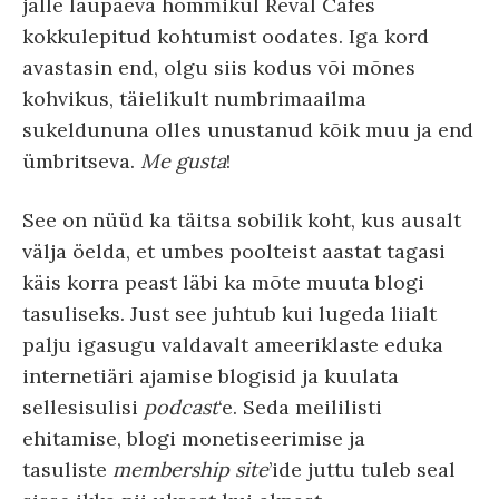
jälle laupäeva hommikul Reval Cafes
kokkulepitud kohtumist oodates. Iga kord
avastasin end, olgu siis kodus või mõnes
kohvikus, täielikult numbrimaailma
sukeldununa olles unustanud kõik muu ja end
ümbritseva.
Me gusta
!
See on nüüd ka täitsa sobilik koht, kus ausalt
välja öelda, et umbes poolteist aastat tagasi
käis korra peast läbi ka mõte muuta blogi
tasuliseks. Just see juhtub kui lugeda liialt
palju igasugu valdavalt ameeriklaste eduka
internetiäri ajamise blogisid ja kuulata
sellesisulisi
podcast
‘e. Seda meililisti
ehitamise, blogi monetiseerimise ja
tasuliste
membership site
’ide juttu tuleb seal