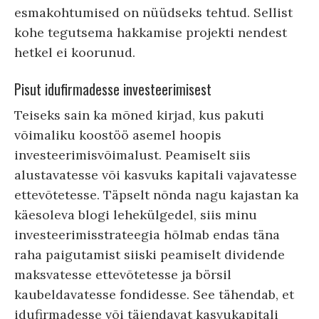
esmakohtumised on nüüdseks tehtud. Sellist
kohe tegutsema hakkamise projekti nendest
hetkel ei koorunud.
Pisut idufirmadesse investeerimisest
Teiseks sain ka mõned kirjad, kus pakuti
võimaliku koostöö asemel hoopis
investeerimisvõimalust. Peamiselt siis
alustavatesse või kasvuks kapitali vajavatesse
ettevõtetesse. Täpselt nõnda nagu kajastan ka
käesoleva blogi lehekülgedel, siis minu
investeerimisstrateegia hõlmab endas täna
raha paigutamist siiski peamiselt dividende
maksvatesse ettevõtetesse ja börsil
kaubeldavatesse fondidesse. See tähendab, et
idufirmadesse või täiendavat kasvukapitali