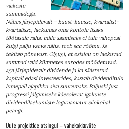
väikeste
summadega.
Nähes järjepidevalt – kuust-kuusse, kvartalist-
kvartalisse, laekumas oma kontole lisaks
töötasule raha, mille saamiseks ei tule vahepeal
kuigi palju vaeva näha, teeb see rõõmu. Ja
tekitab põnevust. Olgugi, et esialgu on laekuvad
summad vaid kümnetes eurodes mõõdetavad,
aga järjepidevalt dividende ja ka säästetud
kapitali edasi investeerides, kasvab dividenditulu
lumepall ajapikku aiva suuremaks. Paljuski just
progressi jälgimiseks käesolevat igakuiste
dividendilaekumiste logiraamatut siinkohal
peangi.
Uute projektide otsingul – vahekokkuvõte