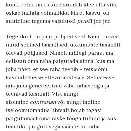
konkreetne meeskond suudab idee ellu viia,
oskab hallata võimalikku kiiret kasvu, on
suuteline tegema vajadusel
pivot
’i jne jne.
Tegelikult on paar põhjust veel. Need on vist
nüüd sellised baasilised, uskumuste tasandil
olevad põhjused. Nimelt millegi pärast ma
eelistan oma raha paigutada sinna, kus ma
juba näen, et see raha teenib – teisisõnu
kasumlikkesse ettevõtmistesse. Sellistesse,
mis juba genereerivad vaba rahavoogu ja
teenivad kasumit. Vist mingi
sisemine
contrarian
või mingi taoline
iseloomuomadus lihtsalt hoiab tagasi
paigutamast oma raske tööga tulnud ja siis
teadliku pingutusega säästetud raha