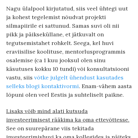
Nagu ülalpool kirjutatud, siis veel ühtegi uut
ja kohest tegelemist nõudvat projekti
silmapiirile ei sattunud. Samas suvi oli nii
pikk ja päikseküllane, et jätkuvalt on
tegutsemistahet rohkelt. Seega, kel huvi
eraviisilise koolituse, mentorlusprogrammis
osalemise (ca 1 kuu jooksul olen sinu
käsutuses kokku 10 tundi) või konsultatsiooni
vastu, siis
võtke julgelt ühendust kasutades
selleks blogi kontaktivormi
. Enam-vähem aasta
lõpuni olen veel Eestis ja suhteliselt paikne.
Lisaks võib mind alati kutsuda
investeerimisest rääkima ka oma ettevõttesse.
See on suurepärane viis tekitada
investeerimishuvi ka oma kollegides ja näiteks