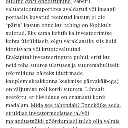
oluline
exit
’i õnnestumine.
Paberil,
valuatsiooniraportites avaldatud või kusagil
portaalis kuvatud teenitud kasum ei ole
“päris” kasum enne kui tehing on lõplikult
suletud. Eks sama kehtib ka investeerimise
kohta üleüldiselt, olgu varaklassiks siis kuld,
kinnisvara või krüptovaluutad.
Erakapitaliinvesteeringute puhul, eriti kui
neid teha suures ulatuses ja suuremahuliselt
(võrrelduna näiteks idufirmade
kauplemiskeskkonna keskmise päevakäibega),
on väljumise roll kordi suurem. Lihtsalt
seetõttu, et likviidsus on enamasti kordi
madalam.
Mida see tähendab? Ennekõike seda,
et üldise investormeelsuse ja/või
majandustsükli pöördumisel tuleb olla valmis