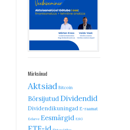
Märksõnad
Aktsiad
Bitcoin
Dividendid
Börsijutud
Dividendikuningad
E-raamat
Eesmärgid
ESG
Eelarve
ETF-id