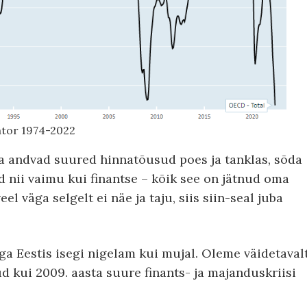
ator 1974-2022
da andvad suured hinnatõusud poes ja tanklas, sõda
 nii vaimu kui finantse – kõik see on jätnud oma
el väga selgelt ei näe ja taju, siis siin-seal juba
a Eestis isegi nigelam kui mujal. Oleme väidetaval
d kui 2009. aasta suure finants- ja majanduskriisi