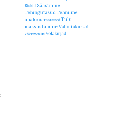
Säästmine
Riskid
Tehingutasud
Tehniline
Tulu
analüüs
Toorained
maksustamine
Valuutakursid
Võlakirjad
Väärismetallid
t