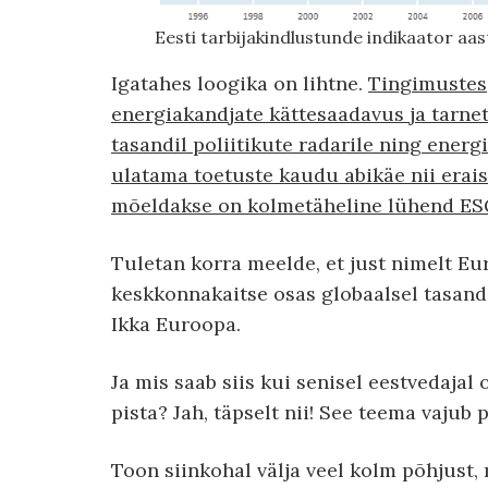
Eesti tarbijakindlustunde indikaator aa
Igatahes loogika on lihtne.
Tingimustes,
energiakandjate kättesaadavus ja tarne
tasandil poliitikute radarile ning ener
ulatama toetuste kaudu abikäe nii eraisk
mõeldakse on kolmetäheline lühend ES
Tuletan korra meelde, et just nimelt Eu
keskkonnakaitse osas globaalsel tasandil
Ikka Euroopa.
Ja mis saab siis kui senisel eestvedajal
pista? Jah, täpselt nii! See teema vaju
Toon siinkohal välja veel kolm põhjust, 