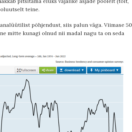
akkab pitsitama eluks vajalike asjade poolelt (toit,
oluutselt teine.
analüütilist põhjendust, siis palun väga. Viimase 50
unne mitte kunagi olnud nii madal nagu ta on seda