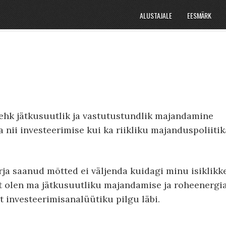
ALUSTAJALE
EESMÄRK
G ehk jätkusuutlik ja vastutustundlik majandamine
nii investeerimise kui ka riikliku majanduspoliitik
irja saanud mõtted ei väljenda kuidagi minu isiklikk
lt olen ma jätkusuutliku majandamise ja roheenergi
t investeerimisanalüütiku pilgu läbi.