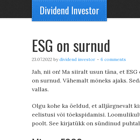
Dividend Investor
ESG on surnud
23.07.2022
by
dividend investor
6 comments
Jah, nii on! Ma siiralt usun täna, et ES
on surnud. Vähemalt mõneks ajaks. Seda 
vallas.
Olgu kohe ka öeldud, et alljärgnevalt k
eelistusi või tõekspidamisi. Loomuliku
poolt. See kirjatükk on sündinud puhtal