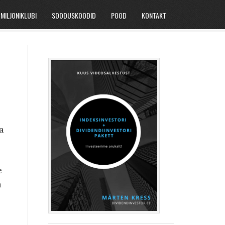
MILJONIKLUBI
SOODUSKOODID
POOD
KONTAKT
a
e
a