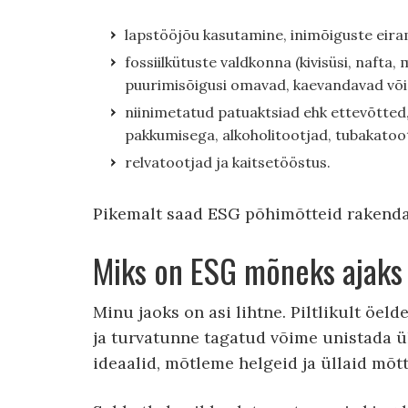
lapstööjõu kasutamine, inimõiguste eira
fossiilkütuste valdkonna (kivisüsi, nafta
puurimisõigusi omavad, kaevandavad või 
niinimetatud patuaktsiad ehk ettevõtted
pakkumisega, alkoholitootjad, tubakatoo
relvatootjad ja kaitsetööstus.
Pikemalt saad ESG põhimõtteid rakenda
Miks on ESG mõneks ajaks
Minu jaoks on asi lihtne. Piltlikult öel
ja turvatunne tagatud võime unistada ü
ideaalid, mõtleme helgeid ja üllaid mõt