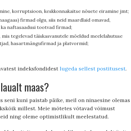
mine, korruptsioon, keskkonnakaitse nõuete eiramine jmt;
, maagaas) firmad olgu, siis neid maardlaid omavad,
ka naftasaadusi tootvad firmad;
, mis tegelevad täiskasvanutele mõeldud meelelahutuse
tjad, hasartmängufirmad ja platvormid;
vatest indeksfondidest
lugeda sellest postitusest
.
 laualt maas?
des seni kuni paistab päike, meil on ninaesine olemas
kskõik millest. Meie mõtetes võtavad võimust
teid ning oleme optimistlikult meelestatud.