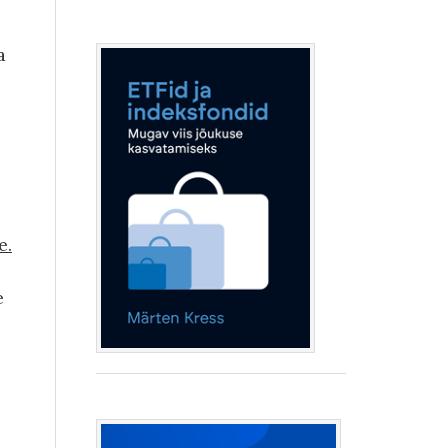
a
e.
e