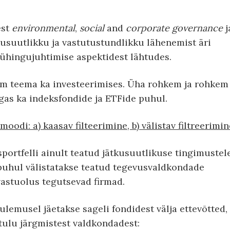
est
environmental
,
social
and
corporate governance
j
kusuutlikku ja vastutustundlikku lähenemist äri
 ühingujuhtimise aspektidest lähtudes.
m teema ka investeerimises. Üha rohkem ja rohkem
s ka indeksfondide ja ETFide puhul.
di: a) kaasav filteerimine, b) välistav filtreerimin
ortfelli ainult teatud jätkusuutlikuse tingimustel
 puhul välistatakse teatud tegevusvaldkondade
vastuolus tegutsevad firmad.
ulemusel jäetakse sageli fondidest välja ettevõtted,
tulu järgmistest valdkondadest: