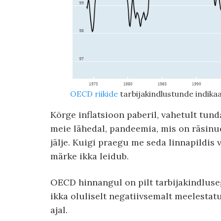
OECD riikide
tarbijakindlustunde indika
Kõrge inflatsioon paberil, vahetult tun
meie lähedal, pandeemia, mis on räsinud
jälje. Kuigi praegu me seda linnapildis ve
märke ikka leidub.
OECD hinnangul on pilt tarbijakindluseg
ikka oluliselt negatiivsemalt meelestatu
ajal.