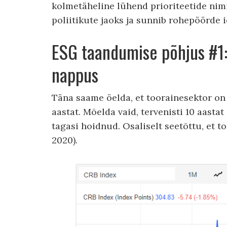
kolmetäheline lühend prioriteetide nimi
poliitikute jaoks ja sunnib rohepöörde
ESG taandumise põhjus #1:
nappus
Täna saame öelda, et toorainesektor on
aastat. Mõelda vaid, tervenisti 10 aasta
tagasi hoidnud. Osaliselt seetõttu, et t
2020).