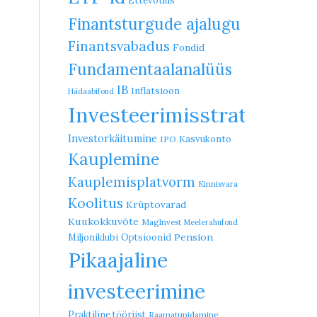
Ettevõtlus
Finantsturgude ajalugu
Finantsvabadus
Fondid
Fundamentaalanalüüs
IB
Inflatsioon
Hädaabifond
Investeerimisstrateegia
Investorkäitumine
Kasvukonto
IPO
Kauplemine
Kauplemisplatvorm
Kinnisvara
Koolitus
Krüptovarad
Kuukokkuvõte
MagInvest
Meelerahufond
Pension
Miljoniklubi
Optsioonid
Pikaajaline
investeerimine
Praktiline tööriist
Raamatupidamine