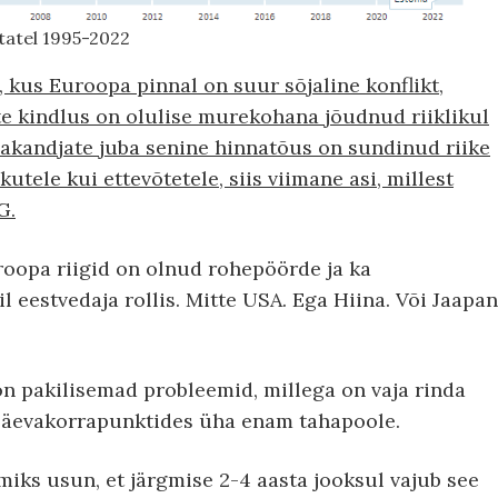
statel 1995-2022
 kus Euroopa pinnal on suur sõjaline konflikt,
te kindlus on olulise murekohana jõudnud riiklikul
giakandjate juba senine hinnatõus on sundinud riike
utele kui ettevõtetele, siis viimane asi, millest
G.
roopa riigid on olnud rohepöörde ja ka
 eestvedaja rollis. Mitte USA. Ega Hiina. Või Jaapan
 on pakilisemad probleemid, millega on vaja rinda
b päevakorrapunktides üha enam tahapoole.
miks usun, et järgmise 2-4 aasta jooksul vajub see