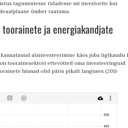
stus tagumistesse ridadesse nii investorite kui
 ideaalplaane ümber vaatama.
 toorainete ja energiakandjate
 kannatanud alainvesteerimise käes juba ligikaudu 
t on toorainesektori ettevõtted oma investeeringuid
oorainete hinnad olid päris pikalt languses (2011-