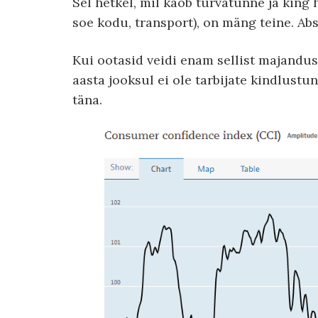
Sel hetkel, mil kaob turvatunne ja king h
soe kodu, transport), on mäng teine. Abs
Kui ootasid veidi enam sellist majandus
aasta jooksul ei ole tarbijate kindlust
täna.