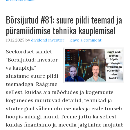
Börsijutud #81: suure pildi teemad ja
püramiidimise tehnika kauplemisel
19.12.2025
by
dividend investor
leave a comment
Seekordset saadet
“Börsijutud: investor
vs kaupleja”
alustame suure pildi
teemadega. Räägime
sellest, kuidas aja möödudes ja kogemuste
kogunedes muutuvad detailid, tehnikad ja
strateegiad vähem olulisemaks ja esile tõuseb
hoopis midagi muud. Teeme juttu ka sellest,
kuidas finantsinfo ja meedia jälgimine mõjutab