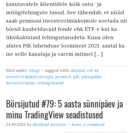
kasutavatele klientidele kõik ostu- ja
müügitehingute tasud. See tähendab, et nüüd
saab pensioni investeerimiskontole soetada nii
börsil kaubeldavaid fonde ehk ETF-e kui ka
üksikaktsiaid tehingutasudeta. Kuna olen
alates PIK lahenduse loomisest 2021. aastal ka
ise selle kasutaja ja varem mitmel […]
filed under:
blogi
tagged with:
aktsiad
,
etf-id
,
investeerimisstrateegia
,
pension
,
pik
,
pikaajaline
investeerimine
,
tehingutasud
Börsijutud #79: 5 aasta sünnipäev ja
minu TradingView seadistused
24.10.2025
by
dividend investor
leave a comment