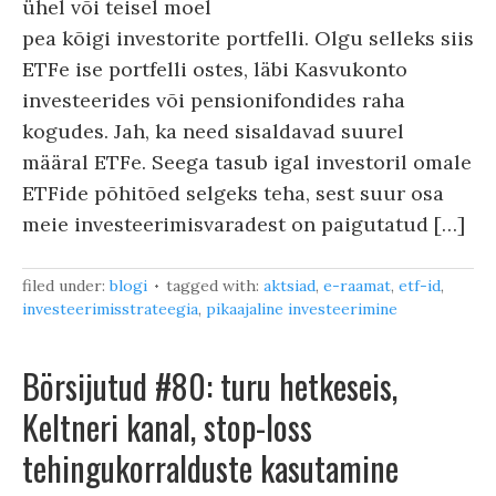
ühel või teisel moel
pea kõigi investorite portfelli. Olgu selleks siis
ETFe ise portfelli ostes, läbi Kasvukonto
investeerides või pensionifondides raha
kogudes. Jah, ka need sisaldavad suurel
määral ETFe. Seega tasub igal investoril omale
ETFide põhitõed selgeks teha, sest suur osa
meie investeerimisvaradest on paigutatud […]
filed under:
blogi
tagged with:
aktsiad
,
e-raamat
,
etf-id
,
investeerimisstrateegia
,
pikaajaline investeerimine
Börsijutud #80: turu hetkeseis,
Keltneri kanal, stop-loss
tehingukorralduste kasutamine