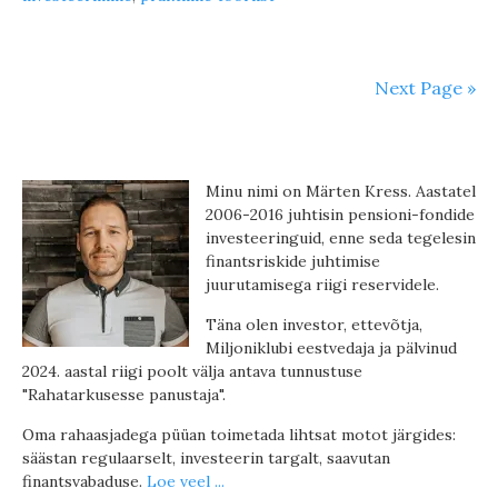
Next Page »
Minu nimi on Märten Kress. Aastatel
2006-2016 juhtisin pensioni-fondide
investeeringuid, enne seda tegelesin
finantsriskide juhtimise
juurutamisega riigi reservidele.
Täna olen investor, ettevõtja,
Miljoniklubi eestvedaja ja pälvinud
2024. aastal riigi poolt välja antava tunnustuse
"Rahatarkusesse panustaja".
Oma rahaasjadega püüan toimetada lihtsat motot järgides:
säästan regulaarselt, investeerin targalt, saavutan
finantsvabaduse.
Loe veel ...