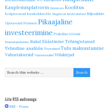
Kasvukonto
IPO
Koolitus
Kauplemisplatvorm
Kinnisvara
Krüptovarad
Kuukokkuvõte
Miljoniklubi
MagInvest
Meelerahufond
Pikaajaline
Pension
Optsioonid
investeerimine
Praktiline tööriist
Säästmine
Tehingutasud
Riskid
Raamatupidamine
Tulu maksustamine
Tehniline analüüs
Toorained
Valuutakursid
Võlakirjad
Väärismetallid
Liitu RSS uudisvooga:
RSS - Posts