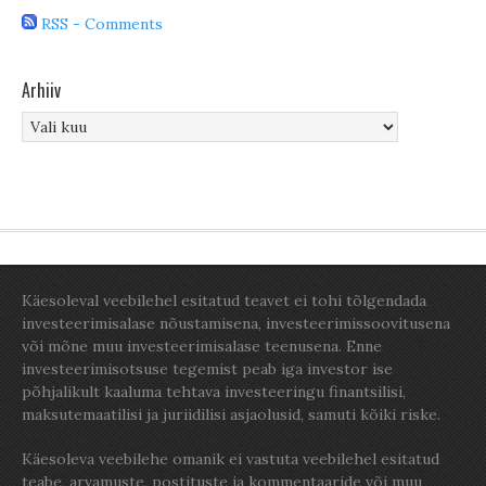
RSS - Comments
Arhiiv
Arhiiv
Käesoleval veebilehel esitatud teavet ei tohi tõlgendada
investeerimisalase nõustamisena, investeerimissoovitusena
või mõne muu investeerimisalase teenusena. Enne
investeerimisotsuse tegemist peab iga investor ise
põhjalikult kaaluma tehtava investeeringu finantsilisi,
maksutemaatilisi ja juriidilisi asjaolusid, samuti kõiki riske.
Käesoleva veebilehe omanik ei vastuta veebilehel esitatud
teabe, arvamuste, postituste ja kommentaaride või muu