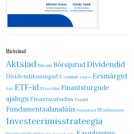
Märksõnad
Aktsiad
Dividendid
Börsijutud
Bitcoin
Eesmärgid
Dividendikuningad
E-raamat
Eelarve
ETF-id
Finantsturgude
Ettevõtlus
ESG
ajalugu
Finantsvabadus
Fondid
Fundamentaalanalüüs
IB
Inflatsioon
Hädaabifond
Investeerimisstrateegia
Kauplemine
Investorkäitumine