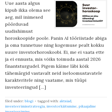
Uue aasta algus
kipub ikka olema see
aeg, mil inimesed
pöörduvad
uudishimust
horoskoopide poole. Panin AI tööriistade abiga
ja oma tunnetuse ning kogemuse pealt kokku
suure investorhoroskoobi. Ei, me ei vaata ette
ja ei ennusta, mis võiks toimuda aastal 2026
finantsturgudel. Pigem käime läbi kõik
tähemärgid vastavalt neid iseloomustavatele
karakteritele ning vaatame, mis tüüpi
investeeringud […]
filed under:
blogi
tagged with:
aktsiad
,
investeerimisstrateegia
,
investorkäitumine
,
pikaajaline
investeerimine