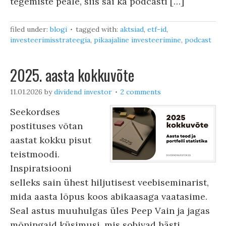
tegemiste peale, siis sai ka podcasti […]
filed under:
blogi
tagged with:
aktsiad
,
etf-id
,
investeerimisstrateegia
,
pikaajaline investeerimine
,
podcast
2025. aasta kokkuvõte
11.01.2026
by
dividend investor
2 comments
Seekordses
postituses võtan
aastat kokku pisut
teistmoodi.
Inspiratsiooni
selleks sain ühest hiljutisest veebiseminarist,
mida aasta lõpus koos abikaasaga vaatasime.
Seal astus muuhulgas üles Peep Vain ja jagas
mõningaid küsimusi, mis sobivad hästi