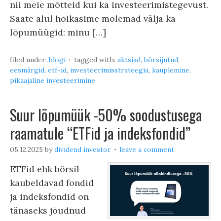
nii meie mõtteid kui ka investeerimistegevust.
Saate alul hõikasime mõlemad välja ka
lõpumüügid: minu […]
filed under:
blogi
tagged with:
aktsiad
,
börsijutud
,
eesmärgid
,
etf-id
,
investeerimisstrateegia
,
kauplemine
,
pikaajaline investeerimine
Suur lõpumüük -50% soodustusega
raamatule “ETFid ja indeksfondid”
05.12.2025
by
dividend investor
leave a comment
ETFid ehk börsil
kaubeldavad fondid
ja indeksfondid on
tänaseks jõudnud