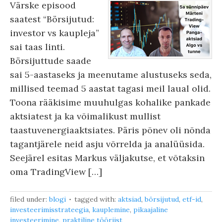
Värske episood
saatest “Börsijutud:
investor vs kaupleja”
sai taas linti.
Börsijuttude saade
sai 5-aastaseks ja meenutame alustuseks seda,
millised teemad 5 aastat tagasi meil laual olid.
Toona rääkisime muuhulgas kohalike pankade
aktsiatest ja ka võimalikust mullist
taastuvenergiaaktsiates. Päris põnev oli nõnda
tagantjärele neid asju võrrelda ja analüüsida.
Seejärel esitas Markus väljakutse, et võtaksin
oma TradingView […]
filed under:
blogi
tagged with:
aktsiad
,
börsijutud
,
etf-id
,
investeerimisstrateegia
,
kauplemine
,
pikaajaline
investeerimine
,
praktiline tööriist