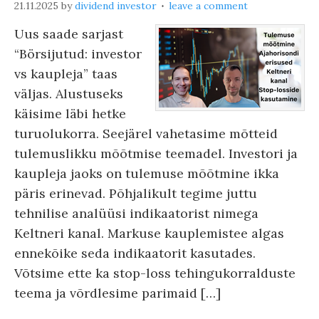
21.11.2025
by
dividend investor
leave a comment
Uus saade sarjast
“Börsijutud: investor
vs kaupleja” taas
väljas. Alustuseks
käisime läbi hetke
turuolukorra. Seejärel vahetasime mõtteid
tulemuslikku mõõtmise teemadel. Investori ja
kaupleja jaoks on tulemuse mõõtmine ikka
päris erinevad. Põhjalikult tegime juttu
tehnilise analüüsi indikaatorist nimega
Keltneri kanal. Markuse kauplemistee algas
ennekõike seda indikaatorit kasutades.
Võtsime ette ka stop-loss tehingukorralduste
teema ja võrdlesime parimaid […]