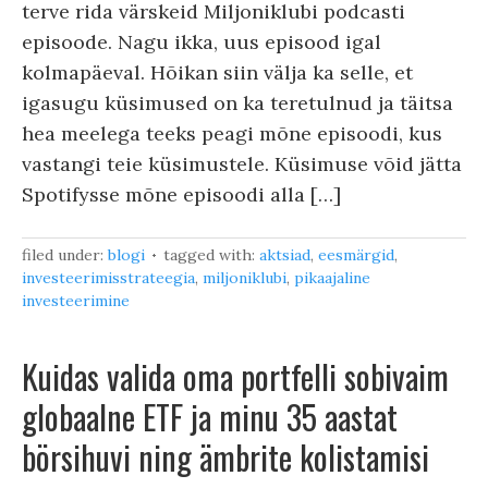
terve rida värskeid Miljoniklubi podcasti
episoode. Nagu ikka, uus episood igal
kolmapäeval. Hõikan siin välja ka selle, et
igasugu küsimused on ka teretulnud ja täitsa
hea meelega teeks peagi mõne episoodi, kus
vastangi teie küsimustele. Küsimuse võid jätta
Spotifysse mõne episoodi alla […]
filed under:
blogi
tagged with:
aktsiad
,
eesmärgid
,
investeerimisstrateegia
,
miljoniklubi
,
pikaajaline
investeerimine
Kuidas valida oma portfelli sobivaim
globaalne ETF ja minu 35 aastat
börsihuvi ning ämbrite kolistamisi