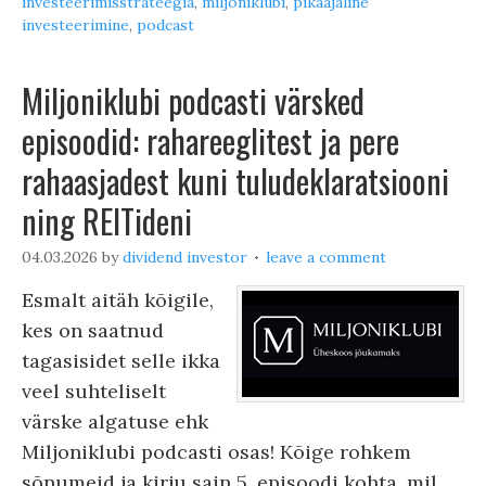
investeerimisstrateegia
,
miljoniklubi
,
pikaajaline
investeerimine
,
podcast
Miljoniklubi podcasti värsked
episoodid: rahareeglitest ja pere
rahaasjadest kuni tuludeklaratsiooni
ning REITideni
04.03.2026
by
dividend investor
leave a comment
Esmalt aitäh kõigile,
kes on saatnud
tagasisidet selle ikka
veel suhteliselt
värske algatuse ehk
Miljoniklubi podcasti osas! Kõige rohkem
sõnumeid ja kirju sain 5. episoodi kohta, mil