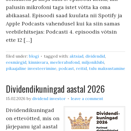
palusin mikrofoni taga istet võtta ka oma
abikaasal. Episoodi saad kuulata nii Spotify ja
Apple Podcasts vahendusel kui ka siin samas
veebilehitsejas: Podcasti 4. episoodis võtsin
ette 12 […]
filed under:
blogi
tagged with:
aktsiad
,
dividendid
,
eesmärgid
,
kinnisvara
,
meelerahufond
,
miljoniklubi
,
pikaajaline investeerimine
,
podcast
,
reitid
,
tulu maksustamine
Dividendikuningad aastal 2026
15.02.2026
by
dividend investor
leave a comment
Dividendikuningad
on ettevõtted, mis on
järjepanu igal aastal