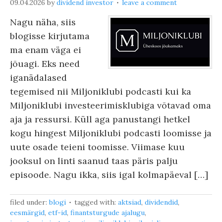
09.04.2026
by
dividend investor
leave a comment
Nagu näha, siis
blogisse kirjutama
ma enam väga ei
jõuagi. Eks need
iganädalased
tegemised nii Miljoniklubi podcasti kui ka
Miljoniklubi investeerimisklubiga võtavad oma
aja ja ressursi. Küll aga panustangi hetkel
kogu hingest Miljoniklubi podcasti loomisse ja
uute osade teieni toomisse. Viimase kuu
jooksul on linti saanud taas päris palju
episoode. Nagu ikka, siis igal kolmapäeval […]
filed under:
blogi
tagged with:
aktsiad
,
dividendid
,
eesmärgid
,
etf-id
,
finantsturgude ajalugu
,