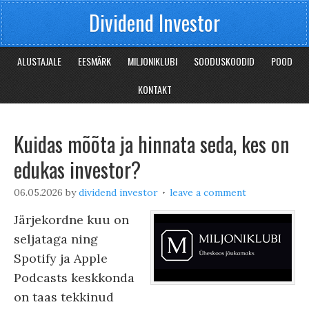
Dividend Investor
ALUSTAJALE
EESMÄRK
MILJONIKLUBI
SOODUSKOODID
POOD
KONTAKT
Kuidas mõõta ja hinnata seda, kes on
edukas investor?
06.05.2026
by
dividend investor
leave a comment
Järjekordne kuu on
seljataga ning
Spotify ja Apple
Podcasts keskkonda
on taas tekkinud