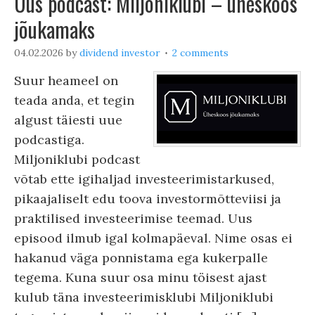
Uus podcast: Miljoniklubi – üheskoos
jõukamaks
04.02.2026
by
dividend investor
2 comments
Suur heameel on
teada anda, et tegin
algust täiesti uue
podcastiga.
Miljoniklubi podcast
võtab ette igihaljad investeerimistarkused,
pikaajaliselt edu toova investormõtteviisi ja
praktilised investeerimise teemad. Uus
episood ilmub igal kolmapäeval. Nime osas ei
hakanud väga ponnistama ega kukerpalle
tegema. Kuna suur osa minu töisest ajast
kulub täna investeerimisklubi Miljoniklubi