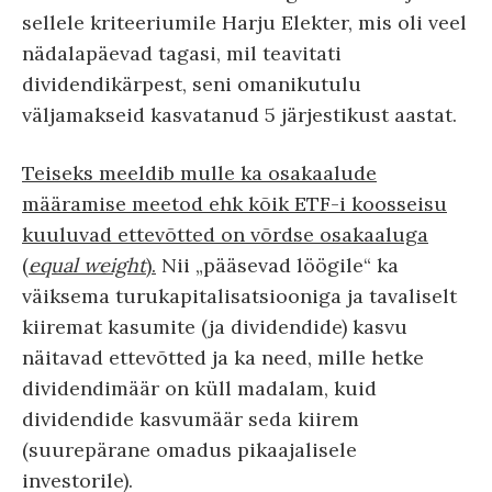
sellele kriteeriumile Harju Elekter, mis oli veel
nädalapäevad tagasi, mil teavitati
dividendikärpest, seni omanikutulu
väljamakseid kasvatanud 5 järjestikust aastat.
Teiseks meeldib mulle ka osakaalude
määramise meetod ehk kõik ETF-i koosseisu
kuuluvad ettevõtted on võrdse osakaaluga
(
equal weight
).
Nii „pääsevad löögile“ ka
väiksema turukapitalisatsiooniga ja tavaliselt
kiiremat kasumite (ja dividendide) kasvu
näitavad ettevõtted ja ka need, mille hetke
dividendimäär on küll madalam, kuid
dividendide kasvumäär seda kiirem
(suurepärane omadus pikaajalisele
investorile).