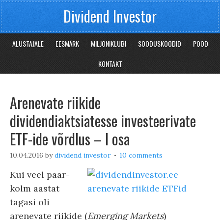
Dividend Investor
ALUSTAJALE
EESMÄRK
MILJONIKLUBI
SOODUSKOODID
POOD
KONTAKT
Arenevate riikide
dividendiaktsiatesse investeerivate
ETF-ide võrdlus – I osa
10.04.2016
by
dividend investor
10 comments
Kui veel paar-
kolm aastat
tagasi oli
arenevate riikide (
Emerging Markets
)