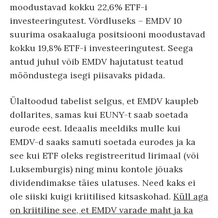
moodustavad kokku 22,6% ETF-i
investeeringutest. Võrdluseks – EMDV 10
suurima osakaaluga positsiooni moodustavad
kokku 19,8% ETF-i investeeringutest. Seega
antud juhul võib EMDV hajutatust teatud
mööndustega isegi piisavaks pidada.
Ülaltoodud tabelist selgus, et EMDV kaupleb
dollarites, samas kui EUNY-t saab soetada
eurode eest. Ideaalis meeldiks mulle kui
EMDV-d saaks samuti soetada eurodes ja ka
see kui ETF oleks registreeritud Iirimaal (või
Luksemburgis) ning minu kontole jõuaks
dividendimakse täies ulatuses. Need kaks ei
ole siiski kuigi kriitilised kitsaskohad.
Küll aga
on kriitiline see, et EMDV varade maht ja ka