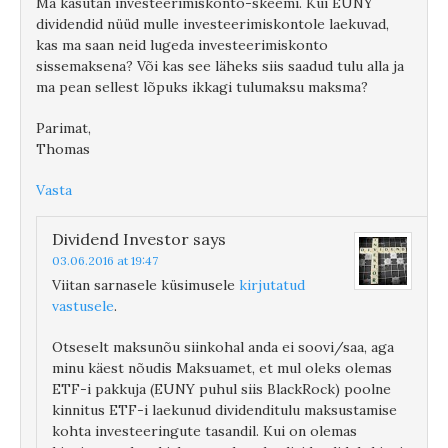
Ma kasutan investeerimiskonto-skeemi. Kui EUNY
dividendid nüüd mulle investeerimiskontole laekuvad,
kas ma saan neid lugeda investeerimiskonto
sissemaksena? Või kas see läheks siis saadud tulu alla ja
ma pean sellest lõpuks ikkagi tulumaksu maksma?
Parimat,
Thomas
Vasta
Dividend Investor
says
03.06.2016 at 19:47
Viitan sarnasele küsimusele
kirjutatud
vastusele
.
Otseselt maksunõu siinkohal anda ei soovi/saa, aga
minu käest nõudis Maksuamet, et mul oleks olemas
ETF-i pakkuja (EUNY puhul siis BlackRock) poolne
kinnitus ETF-i laekunud dividenditulu maksustamise
kohta investeeringute tasandil. Kui on olemas