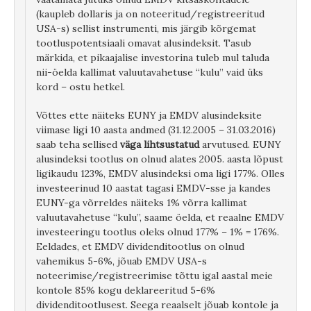
(kaupleb dollaris ja on noteeritud/registreeritud
USA-s) sellist instrumenti, mis järgib kõrgemat
tootluspotentsiaali omavat alusindeksit. Tasub
märkida, et pikaajalise investorina tuleb mul taluda
nii-öelda kallimat valuutavahetuse “kulu” vaid üks
kord – ostu hetkel.
Võttes ette näiteks EUNY ja EMDV alusindeksite
viimase ligi 10 aasta andmed (31.12.2005 – 31.03.2016)
saab teha sellised
väga lihtsustatud
arvutused. EUNY
alusindeksi tootlus on olnud alates 2005. aasta lõpust
ligikaudu 123%, EMDV alusindeksi oma ligi 177%. Olles
investeerinud 10 aastat tagasi EMDV-sse ja kandes
EUNY-ga võrreldes näiteks 1% võrra kallimat
valuutavahetuse “kulu”, saame öelda, et reaalne EMDV
investeeringu tootlus oleks olnud 177% – 1% = 176%.
Eeldades, et EMDV dividenditootlus on olnud
vahemikus 5-6%, jõuab EMDV USA-s
noteerimise/registreerimise tõttu igal aastal meie
kontole 85% kogu deklareeritud 5-6%
dividenditootlusest. Seega reaalselt jõuab kontole ja