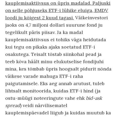
kauplemisaktiivsus on üpris madalad. Paljuski
on selle põhjuseks ETF-i lühike eluiga, EMDV
loodi ju kõigest 2 kuud tagasi.
Väikeinvestori
jaoks on 4,7 miljoni dollari suurune fond ju
tegelikult päris piisav. Ja ka madal
kauplemisaktiivsus ei tohiks väga heidutada
kui tegu on pikaks ajaks soetatud ETF-i
osakutega. Teisalt tõstab siinkohal pead ja
teeb kõva häält minu elukutselise fondijuhi
mina, kes tõmbab üpris hoogsalt pidurit nõnda
väikese varade mahuga ETF-i raha
paigutamisele. Eks aeg annab arutust, tuleb
lihtsalt monitoorida, kuidas ETF-i hind (ja
ostu-müügi noteeringute vahe ehk
bid-ask
spread
) veidi närvilisematel
kauplemispäevadel liigub ja kuidas muutub ka