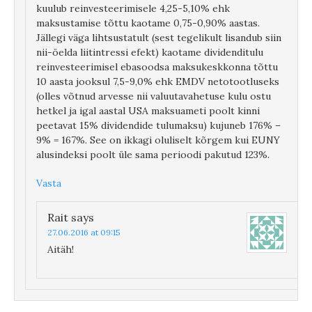
kuulub reinvesteerimisele 4,25-5,10% ehk
maksustamise tõttu kaotame 0,75-0,90% aastas.
Jällegi väga lihtsustatult (sest tegelikult lisandub siin
nii-öelda liitintressi efekt) kaotame dividenditulu
reinvesteerimisel ebasoodsa maksukeskkonna tõttu
10 aasta jooksul 7,5-9,0% ehk EMDV netotootluseks
(olles võtnud arvesse nii valuutavahetuse kulu ostu
hetkel ja igal aastal USA maksuameti poolt kinni
peetavat 15% dividendide tulumaksu) kujuneb 176% –
9% = 167%. See on ikkagi oluliselt kõrgem kui EUNY
alusindeksi poolt üle sama perioodi pakutud 123%.
Vasta
Rait
says
27.06.2016 at 09:15
Aitäh!