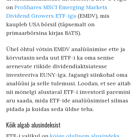
on
ProShares MSCI Emerging Markets
Dividend Growers ETF-iga
(EMDV), mis
kaupleb USA börsil (täpsemalt on
primaarbörsina kirjas BATS).
Ühel õhtul võtsin EMDV analüüsimise ette ja
kõrvutasin seda uut ETF-i ka oma senise
arenevate riikide dividendiaktsiatesse
investeeriva EUNY-iga. Jagangi siinkohal oma
analüüsi ja selle tulemusi. Loodan, et see aitab
nii mõnelgi alustaval ETF-i investoril paremini
aru saada, mida ETF-ide analüüsimisel silmas
pidada ja kuidas seda üldse teha.
Kõik algab alusindeksist
ETF-i valikul on
kõige olulisem alusindeks
.