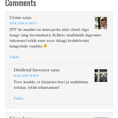
Comments
Urmo
says
11.04.2016 at 08:57
ETF`de maailm on minu jaoks alati olnud väga
kauge ning hoomamatu. Selliste analüüside lugemise
tulemusel tekib suur soov ikkagi kodubõrsist
kaugemale vaadata
Vasta
Dividend Investor
says
11.04.2016 at 19:11
Tore kuulda, et kirjutatu huvi ja uudishimu
tekitas. Aitäh külastamast!
Vasta