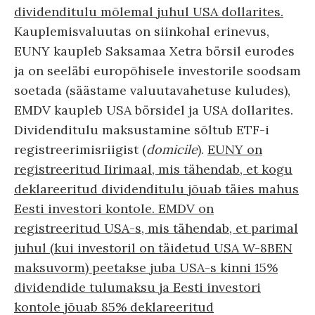
dividenditulu mõlemal juhul USA dollarites.
Kauplemisvaluutas on siinkohal erinevus,
EUNY kaupleb Saksamaa Xetra börsil eurodes
ja on seeläbi europõhisele investorile soodsam
soetada (säästame valuutavahetuse kuludes),
EMDV kaupleb USA börsidel ja USA dollarites.
Dividenditulu maksustamine sõltub ETF-i
registreerimisriigist (
domicile
).
EUNY on
registreeritud Iirimaal, mis tähendab, et kogu
deklareeritud dividenditulu jõuab täies mahus
Eesti investori kontole. EMDV on
registreeritud USA-s, mis tähendab, et parimal
juhul (kui investoril on täidetud USA W-8BEN
maksuvorm) peetakse juba USA-s kinni 15%
dividendide tulumaksu ja Eesti investori
kontole jõuab 85% deklareeritud