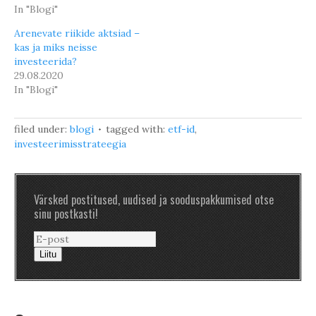
In "Blogi"
Arenevate riikide aktsiad –
kas ja miks neisse
investeerida?
29.08.2020
In "Blogi"
filed under:
blogi
tagged with:
etf-id
,
investeerimisstrateegia
Värsked postitused, uudised ja sooduspakkumised otse
sinu postkasti!
Liitu