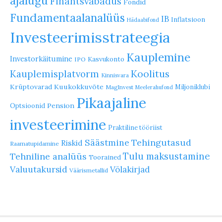
ajalugu
Finantsvabadus
Fondid
Fundamentaalanalüüs
IB
Inflatsioon
Hädaabifond
Investeerimisstrateegia
Kauplemine
Investorkäitumine
Kasvukonto
IPO
Koolitus
Kauplemisplatvorm
Kinnisvara
Krüptovarad
Kuukokkuvõte
Miljoniklubi
MagInvest
Meelerahufond
Pikaajaline
Pension
Optsioonid
investeerimine
Praktiline tööriist
Säästmine
Tehingutasud
Riskid
Raamatupidamine
Tulu maksustamine
Tehniline analüüs
Toorained
Valuutakursid
Võlakirjad
Väärismetallid