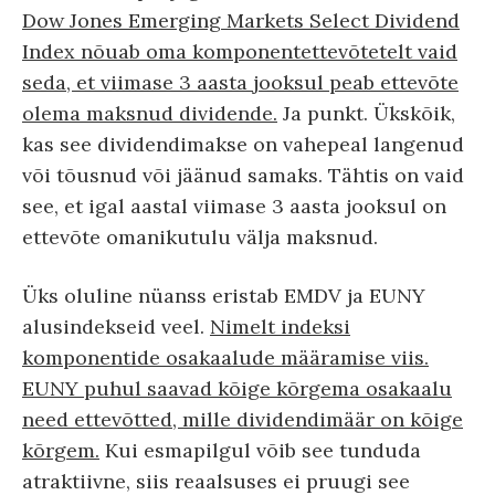
Dow Jones Emerging Markets Select Dividend
Index nõuab oma komponentettevõtetelt vaid
seda, et viimase 3 aasta jooksul peab ettevõte
olema maksnud dividende.
Ja punkt. Ükskõik,
kas see dividendimakse on vahepeal langenud
või tõusnud või jäänud samaks. Tähtis on vaid
see, et igal aastal viimase 3 aasta jooksul on
ettevõte omanikutulu välja maksnud.
Üks oluline nüanss eristab EMDV ja EUNY
alusindekseid veel.
Nimelt indeksi
komponentide osakaalude määramise viis.
EUNY puhul saavad kõige kõrgema osakaalu
need ettevõtted, mille dividendimäär on kõige
kõrgem.
Kui esmapilgul võib see tunduda
atraktiivne, siis reaalsuses ei pruugi see