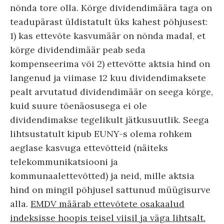
nõnda tore olla. Kõrge dividendimäära taga on
teadupärast üldistatult üks kahest põhjusest:
1) kas ettevõte kasvumäär on nõnda madal, et
kõrge dividendimäär peab seda
kompenseerima või 2) ettevõtte aktsia hind on
langenud ja viimase 12 kuu dividendimaksete
pealt arvutatud dividendimäär on seega kõrge,
kuid suure tõenäosusega ei ole
dividendimakse tegelikult jätkusuutlik. Seega
lihtsustatult kipub EUNY-s olema rohkem
aeglase kasvuga ettevõtteid (näiteks
telekommunikatsiooni ja
kommunaalettevõtted) ja neid, mille aktsia
hind on mingil põhjusel sattunud müügisurve
alla.
EMDV määrab ettevõtete osakaalud
indeksisse hoopis teisel viisil ja väga lihtsalt.