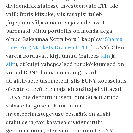
dividendiaktsiatesse investeerivate ETF-ide
valik üpris kitsuke, siis tasapisi tuleb
järjepanu välja aina uusi ja väidetavalt
paremaid. Minu portfellis on mõnda aega
olnud Saksamaa Xetra börsil kauplev
iShares
Emerging Markets Dividend ETF
(EUNY). Olen
varem korduvalt kirjutanud (näiteks
siin
ja
siin
), et kuigi vahepealsed turukõikumised on
viinud EUNY hinna nii mõnigi kord
atraktiivsete tasemeteni, siis EUNY koosseisus
olevate ettevõtete majandusnäitajad viitavad
EUNY dividenditulu isegi kuni 50% ulatuda
võivale langusele. Kuna minu
investeerimistegevuse eesmärk on siiski
stabiilse ja/või kasvava dividenditulu
genereerimine, olen seni hoidunud EUNY