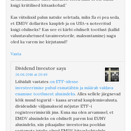
kuigi kriitilised kitsaskohad.”
Kas viitsiksid palun natuke seletada, miks Sa ei pea seda,
et EMDV dollarites kaupleb ja on USA-s noteeritud
kuigi oluliseks? Kas see ei kärbi oluliselt tootlust (kallid
valuutavahetused tavainvestorile, maksustamine) nagu
oled ka varem ise kirjutanud?
Vasta
Dividend Investor
says
26.06.2016 at 20:49
Lühidalt vastates
on ETF-idesse
investeerimise puhul esmatähtis ja määrab valdava
enamuse tootlusest alusindeks
. Alles sellele järgnevad
kõik muud tegurid – kaasa arvatud kauplemisvaluuta,
dividendide väljamakseid mõjutav ETF-i
registreerimisriik jms. Kuna ma olen arvamusel, et
EMDV alusindeks on oluliselt parem kui EUNY
alusindeks, siis pikaajalise investorina pooldan
vaatamata jutuks olnud EMDV kitsaskohtadele