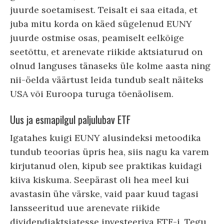
juurde soetamisest. Teisalt ei saa eitada, et
juba mitu korda on käed sügelenud EUNY
juurde ostmise osas, peamiselt eelkõige
seetõttu, et arenevate riikide aktsiaturud on
olnud languses tänaseks üle kolme aasta ning
nii-öelda väärtust leida tundub sealt näiteks
USA või Euroopa turuga tõenäolisem.
Uus ja esmapilgul paljulubav ETF
Igatahes kuigi EUNY alusindeksi metoodika
tundub teoorias üpris hea, siis nagu ka varem
kirjutanud olen, kipub see praktikas kuidagi
kiiva kiskuma. Seepärast oli hea meel kui
avastasin ühe värske, vaid paar kuud tagasi
lansseeritud uue arenevate riikide
dividendiaktsiatesse investeeriva ETF-i. Tegu