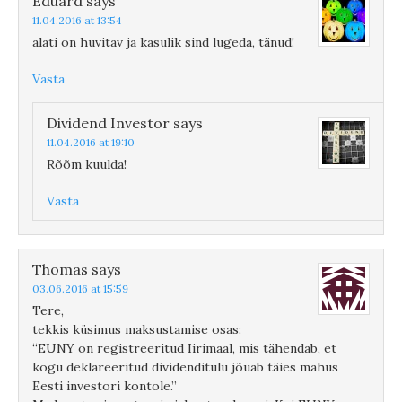
Eduard
says
11.04.2016 at 13:54
alati on huvitav ja kasulik sind lugeda, tänud!
Vasta
Dividend Investor
says
11.04.2016 at 19:10
Rõõm kuulda!
Vasta
Thomas
says
03.06.2016 at 15:59
Tere,
tekkis küsimus maksustamise osas:
“EUNY on registreeritud Iirimaal, mis tähendab, et
kogu deklareeritud dividenditulu jõuab täies mahus
Eesti investori kontole.”