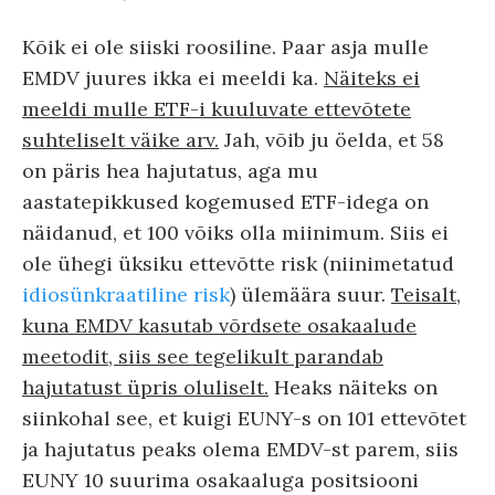
Kõik ei ole siiski roosiline. Paar asja mulle
EMDV juures ikka ei meeldi ka.
Näiteks ei
meeldi mulle ETF-i kuuluvate ettevõtete
suhteliselt väike arv.
Jah, võib ju öelda, et 58
on päris hea hajutatus, aga mu
aastatepikkused kogemused ETF-idega on
näidanud, et 100 võiks olla miinimum. Siis ei
ole ühegi üksiku ettevõtte risk (niinimetatud
idiosünkraatiline risk
) ülemäära suur.
Teisalt,
kuna EMDV kasutab võrdsete osakaalude
meetodit, siis see tegelikult parandab
hajutatust üpris oluliselt.
Heaks näiteks on
siinkohal see, et kuigi EUNY-s on 101 ettevõtet
ja hajutatus peaks olema EMDV-st parem, siis
EUNY 10 suurima osakaaluga positsiooni