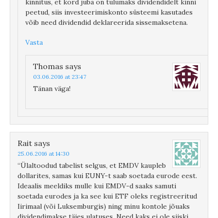
kinnitus, et kord juba on tulumaks dividendidelt kinni
peetud, siis investeerimiskonto süsteemi kasutades
võib need dividendid deklareerida sissemaksetena.
Vasta
Thomas
says
03.06.2016 at 23:47
Tänan väga!
Rait
says
25.06.2016 at 14:30
“Ülaltoodud tabelist selgus, et EMDV kaupleb
dollarites, samas kui EUNY-t saab soetada eurode eest.
Ideaalis meeldiks mulle kui EMDV-d saaks samuti
soetada eurodes ja ka see kui ETF oleks registreeritud
Iirimaal (või Luksemburgis) ning minu kontole jõuaks
dividendimakse täies ulatuses. Need kaks ei ole siiski