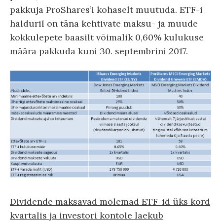
pakkuja ProShares’i kohaselt muutuda. ETF-i
halduril on täna kehtivate maksu- ja muude
kokkulepete baasilt võimalik 0,60% kulukuse
määra pakkuda kuni 30. septembrini 2017.
Dividende maksavad mõlemad ETF-id üks kord
kvartalis ja investori kontole laekub