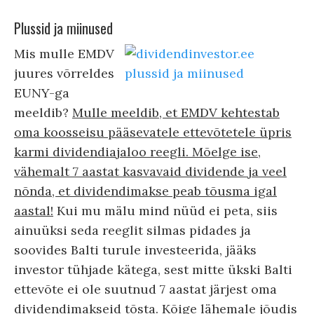
Plussid ja miinused
Mis mulle EMDV
juures võrreldes
EUNY-ga
meeldib?
Mulle meeldib, et EMDV kehtestab
oma koosseisu pääsevatele ettevõtetele üpris
karmi dividendiajaloo reegli. Mõelge ise,
vähemalt 7 aastat kasvavaid dividende ja veel
nõnda, et dividendimakse peab tõusma igal
aastal!
Kui mu mälu mind nüüd ei peta, siis
ainuüksi seda reeglit silmas pidades ja
soovides Balti turule investeerida, jääks
investor tühjade kätega, sest mitte ükski Balti
ettevõte ei ole suutnud 7 aastat järjest oma
dividendimakseid tõsta. Kõige lähemale jõudis