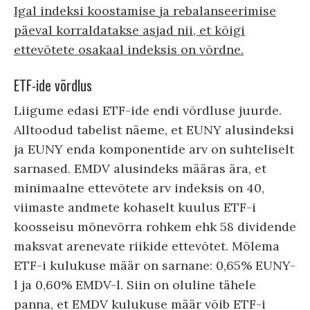
Igal indeksi koostamise ja rebalanseerimise
päeval korraldatakse asjad nii, et kõigi
ettevõtete osakaal indeksis on võrdne.
ETF-ide võrdlus
Liigume edasi ETF-ide endi võrdluse juurde.
Alltoodud tabelist näeme, et EUNY alusindeksi
ja EUNY enda komponentide arv on suhteliselt
sarnased. EMDV alusindeks määras ära, et
minimaalne ettevõtete arv indeksis on 40,
viimaste andmete kohaselt kuulus ETF-i
koosseisu mõnevõrra rohkem ehk 58 dividende
maksvat arenevate riikide ettevõtet. Mõlema
ETF-i kulukuse määr on sarnane: 0,65% EUNY-
l ja 0,60% EMDV-l. Siin on oluline tähele
panna, et EMDV kulukuse määr võib ETF-i