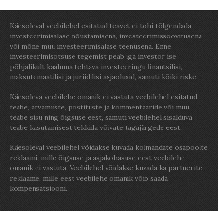
Käesoleval veebilehel esitatud teavet ei tohi tõlgendada
investeerimisalase nõustamisena, investeerimissoovitusena
või mõne muu investeerimisalase teenusena. Enne
investeerimisotsuse tegemist peab iga investor ise
põhjalikult kaaluma tehtava investeeringu finantsilisi,
maksutemaatilisi ja juriidilisi asjaolusid, samuti kõiki riske.
Käesoleva veebilehe omanik ei vastuta veebilehel esitatud
teabe, arvamuste, postituste ja kommentaaride või muu
teabe sisu ning õigsuse eest, samuti veebilehel sisalduva
teabe kasutamisest tekkida võivate tagajärgede eest.
Käesoleval veebilehel võidakse kuvada kolmandate osapoolte
reklaami, mille õigsuse ja asjakohasuse eest veebilehe
omanik ei vastuta. Veebilehel võidakse kuvada ka partnerite
reklaame, mille eest veebilehe omanik võib saada
kompensatsiooni.