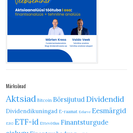
Märksõnad
Aktsiad
Dividendid
Börsijutud
Bitcoin
Eesmärgid
Dividendikuningad
E-raamat
Eelarve
ETF-id
Finantsturgude
Ettevõtlus
ESG