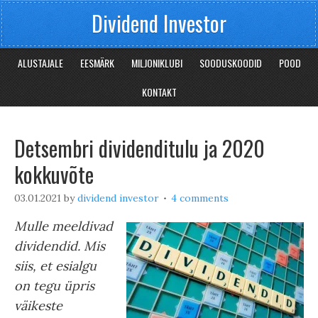
Dividend Investor
ALUSTAJALE
EESMÄRK
MILJONIKLUBI
SOODUSKOODID
POOD
KONTAKT
Detsembri dividenditulu ja 2020
kokkuvõte
03.01.2021
by
dividend investor
4 comments
Mulle meeldivad
dividendid. Mis
siis, et esialgu
on tegu üpris
väikeste