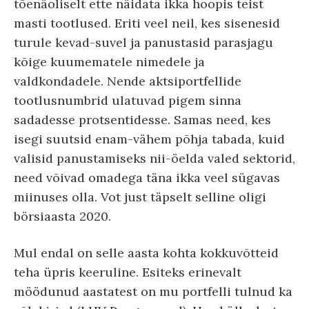
tõenäoliselt ette näidata ikka hoopis teist
masti tootlused. Eriti veel neil, kes sisenesid
turule kevad-suvel ja panustasid parasjagu
kõige kuumematele nimedele ja
valdkondadele. Nende aktsiportfellide
tootlusnumbrid ulatuvad pigem sinna
sadadesse protsentidesse. Samas need, kes
isegi suutsid enam-vähem põhja tabada, kuid
valisid panustamiseks nii-öelda valed sektorid,
need võivad omadega täna ikka veel sügavas
miinuses olla. Vot just täpselt selline oligi
börsiaasta 2020.
Mul endal on selle aasta kohta kokkuvõtteid
teha üpris keeruline. Esiteks erinevalt
möödunud aastatest on mu portfelli tulnud ka