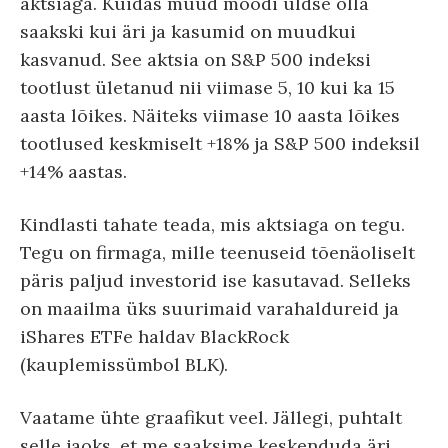
aktsiaga. Kuidas muud moodi üldse olla
saakski kui äri ja kasumid on muudkui
kasvanud. See aktsia on S&P 500 indeksi
tootlust ületanud nii viimase 5, 10 kui ka 15
aasta lõikes. Näiteks viimase 10 aasta lõikes
tootlused keskmiselt +18% ja S&P 500 indeksil
+14% aastas.
Kindlasti tahate teada, mis aktsiaga on tegu.
Tegu on firmaga, mille teenuseid tõenäoliselt
päris paljud investorid ise kasutavad. Selleks
on maailma üks suurimaid varahaldureid ja
iShares ETFe haldav BlackRock
(kauplemissümbol BLK).
Vaatame ühte graafikut veel. Jällegi, puhtalt
selle jaoks, et me saaksime keskenduda äri