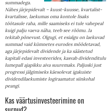
summadega.
Nähes järjepidevalt – kuust-kuusse, kvartalist-
kvartalisse, laekumas oma kontole lisaks
töötasule raha, mille saamiseks ei tule vahepeal
kuigi palju vaeva näha, teeb see rõõmu. Ja
tekitab põnevust. Olgugi, et esialgu on laekuvad
summad vaid kümnetes eurodes mõõdetavad,
aga järjepidevalt dividende ja ka säästetud
kapitali edasi investeerides, kasvab dividenditulu
lumepall ajapikku aiva suuremaks. Paljuski just
progressi jälgimiseks käesolevat igakuiste
dividendilaekumiste logiraamatut siinkohal
peangi.
Kas väärtusinvesteerimine on
surnud?