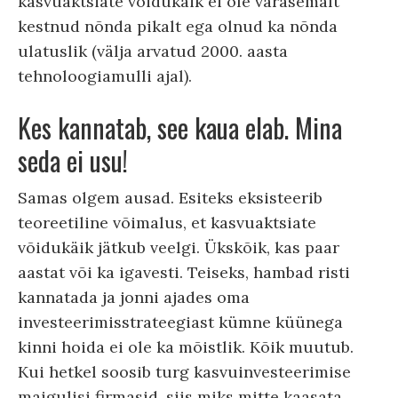
kasvuaktsiate võidukäik ei ole varasemalt
kestnud nõnda pikalt ega olnud ka nõnda
ulatuslik (välja arvatud 2000. aasta
tehnoloogiamulli ajal).
Kes kannatab, see kaua elab. Mina
seda ei usu!
Samas olgem ausad. Esiteks eksisteerib
teoreetiline võimalus, et kasvuaktsiate
võidukäik jätkub veelgi. Ükskõik, kas paar
aastat või ka igavesti. Teiseks, hambad risti
kannatada ja jonni ajades oma
investeerimisstrateegiast kümne küünega
kinni hoida ei ole ka mõistlik. Kõik muutub.
Kui hetkel soosib turg kasvuinvesteerimise
maigulisi firmasid, siis miks mitte kaasata