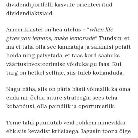
dividendiportfelli kasvule orienteeritud
dividendiaktsiaid.
Ameeriklastel on hea ütelus – “
when life
gives you lemons, make lemonade
“. Tundsin, et
ma ei taha olla see kannataja ja salamisi pöialt
hoida ning palvetada, et taas kord saabuks
väärtusinvesteerimise võidukäigu faas. Kui
turg on hetkel selline, siis tuleb kohanduda.
Nagu näha, siis on päris hästi võimalik ka oma
enda nii-öelda suure strateegia sees teha
kohandusi, olla paindlik ja oportunistlik.
Teine tahk puudutab veid rohkem minevikku
ehk siis kevadist kriisiaega. Jagasin toona õige