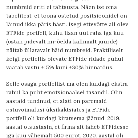
numbreid eriti ei tähtsusta. Näen ise oma
tabelitest, et toona ostetud positsioonidel on
läinud ikka päris hästi. Isegi ettevõtte all olev
ETFide portfell, kuhu lisan uut raha iga kuu
(ostan pidevalt nii-öelda kallimalt juurde)
näitab üllatavalt häid numbreid. Praktiliselt
kõigi portfellis olevate ETFide ridade puhul
vaatab vastu +15% kuni +30% hinnatõus.
Selle osaga portfellist ma olen kuidagi ekstra
rahul ka puht emotsionaalsel tasandil. Olin
aastaid tundnud, et alati on paremaid
ostuvõimalusi üksikaktsiates ja ETFide
portfell oli kuidagi kiratsema jäänud. 2019.
aastal otsustasin, et firma alt läheb ETFidesse
iga kuu vähemalt 500 eurot. 2020. aastal oli