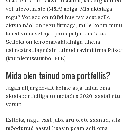
sisse ehitatud kasvu, ükskõik, kas orgaanilist
või ülevõtmiste (M&A) abiga. Mis aktsiaga
tegu? Vot see on nüüd huvitav, sest selle
aktsia näol on tegu firmaga, mille kohta minu
käest viimasel ajal päris palju küsitakse.
Selleks on koroonavaktsiiniga ühena
esimestest lagedale tulnud ravimifirma Pfizer
(kauplemissümbol PFE).
Mida olen teinud oma portfellis?
Jagan alljärgnevalt kolme asja, mida oma
aktsiaportfelliga toimetades 2020. aastal ette
võtsin.
Esiteks, nagu vast juba aru olete saanud, siis
möödunud aastal lisasin peamiselt oma