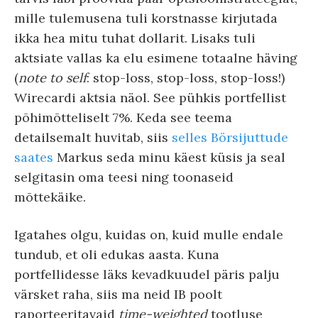
mille tulemusena tuli korstnasse kirjutada
ikka hea mitu tuhat dollarit. Lisaks tuli
aktsiate vallas ka elu esimene totaalne häving
(
note to self
: stop-loss, stop-loss, stop-loss!)
Wirecardi aktsia näol. See pühkis portfellist
põhimõtteliselt 7%. Keda see teema
detailsemalt huvitab, siis
selles Börsijuttude
saates
Markus seda minu käest küsis ja seal
selgitasin oma teesi ning toonaseid
mõttekäike.
Igatahes olgu, kuidas on, kuid mulle endale
tundub, et oli edukas aasta. Kuna
portfellidesse läks kevadkuudel päris palju
värsket raha, siis ma neid IB poolt
raporteeritavaid
time-weighted
tootluse