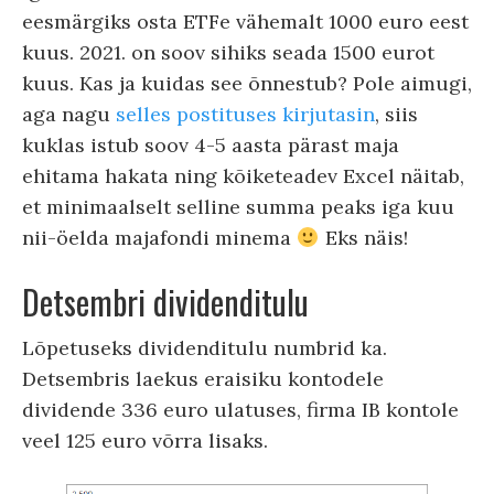
eesmärgiks osta ETFe vähemalt 1000 euro eest
kuus. 2021. on soov sihiks seada 1500 eurot
kuus. Kas ja kuidas see õnnestub? Pole aimugi,
aga nagu
selles postituses kirjutasin
, siis
kuklas istub soov 4-5 aasta pärast maja
ehitama hakata ning kõiketeadev Excel näitab,
et minimaalselt selline summa peaks iga kuu
nii-öelda majafondi minema
Eks näis!
Detsembri dividenditulu
Lõpetuseks dividenditulu numbrid ka.
Detsembris laekus eraisiku kontodele
dividende 336 euro ulatuses, firma IB kontole
veel 125 euro võrra lisaks.