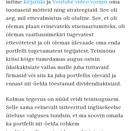
mitme
kirjatüki
ja
Youtube video vormis
oma
toonaseid mõtteid ning strateegiaid. See oli
aeg, mil ettevalmistus oli oluline. See, et oli
olemas plaan erinevateks stsenaariumiteks, oli
olemas vaatlusnimekiri tugevatest
ettevõtetest ja oli olemas ülevaade oma enda
portfelli tugevamatest tegijatest. Teisisõnu
kriisi kõige tumedamas augus ostsin
üksikaktsiate vallas mulle juba tuttavaid
firmasid või siis ka juba portfellis olevaid ja
ennast nii-öelda tõestanud dividendiaktsiaid.
Kolmas tegevus on nüüd veidi teistsugusem.
Selle sama eelnevalt tsiteeritud inglisekeelse
üteluse valguses tundsin, et ma soovin omada
ka portfelli nii-öelda rohkem