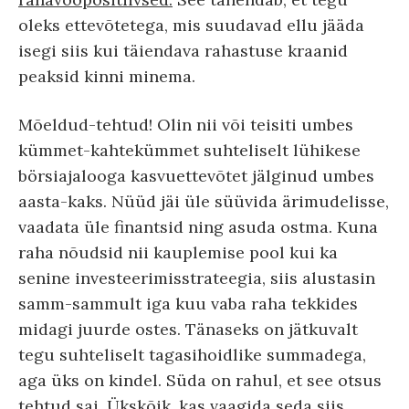
oleks ettevõtetega, mis suudavad ellu jääda
isegi siis kui täiendava rahastuse kraanid
peaksid kinni minema.
Mõeldud-tehtud! Olin nii või teisiti umbes
kümmet-kahtekümmet suhteliselt lühikese
börsiajalooga kasvuettevõtet jälginud umbes
aasta-kaks. Nüüd jäi üle süüvida ärimudelisse,
vaadata üle finantsid ning asuda ostma. Kuna
raha nõudsid nii kauplemise pool kui ka
senine investeerimisstrateegia, siis alustasin
samm-sammult iga kuu vaba raha tekkides
midagi juurde ostes. Tänaseks on jätkuvalt
tegu suhteliselt tagasihoidlike summadega,
aga üks on kindel. Süda on rahul, et see otsus
tehtud sai. Ükskõik, kas vaagida seda siis