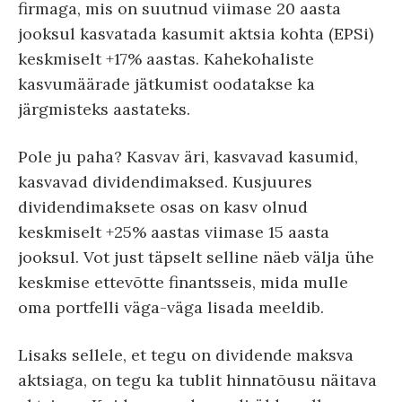
firmaga, mis on suutnud viimase 20 aasta
jooksul kasvatada kasumit aktsia kohta (EPSi)
keskmiselt +17% aastas. Kahekohaliste
kasvumäärade jätkumist oodatakse ka
järgmisteks aastateks.
Pole ju paha? Kasvav äri, kasvavad kasumid,
kasvavad dividendimaksed. Kusjuures
dividendimaksete osas on kasv olnud
keskmiselt +25% aastas viimase 15 aasta
jooksul. Vot just täpselt selline näeb välja ühe
keskmise ettevõtte finantsseis, mida mulle
oma portfelli väga-väga lisada meeldib.
Lisaks sellele, et tegu on dividende maksva
aktsiaga, on tegu ka tublit hinnatõusu näitava