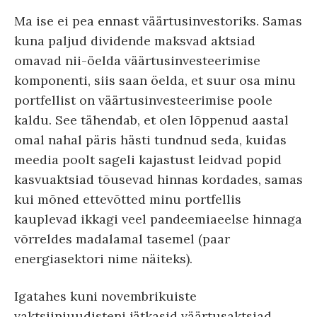
Ma ise ei pea ennast väärtusinvestoriks. Samas
kuna paljud dividende maksvad aktsiad
omavad nii-öelda väärtusinvesteerimise
komponenti, siis saan öelda, et suur osa minu
portfellist on väärtusinvesteerimise poole
kaldu. See tähendab, et olen lõppenud aastal
omal nahal päris hästi tundnud seda, kuidas
meedia poolt sageli kajastust leidvad popid
kasvuaktsiad tõusevad hinnas kordades, samas
kui mõned ettevõtted minu portfellis
kauplevad ikkagi veel pandeemiaeelse hinnaga
võrreldes madalamal tasemel (paar
energiasektori nime näiteks).
Igatahes kuni novembrikuiste
vaktsiiniuudisteni jätkasid väärtusaktsiad