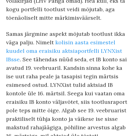
võlakirjad (LHV Panga omad). Hea küll, eks ta
kogu portfelli tootlust veidi mõjutab, aga
tõenäoliselt mitte märkimisväärselt.
Samas järgmine aspekt mõjutab tootlust ikka
väga palju. Nimelt
kolisin aasta esimestel
kuudel oma eraisiku aktsiaportfelli LYNXist
IBsse
. See tähendas nüüd seda, et IB konto sai
avatud 19. veebruaril. Kandsin sinna kohe ka
ise uut raha peale ja tasapisi tegin märtsis
esimesed ostud. LYNXist tulid aktsiad IB
kontole üle 16. märtsil. Seega kui vaatan oma
eraisiku IB konto väljavõtet, siis tootlusraport
pole teps mitte õige. Algab see 19. veebruarist
praktiliselt tühja konto ja väikese ise sisse
makstud rahajäägiga, põhiline arvestus algab
16. märtsiga, mil aktsiad üle tõsteti.