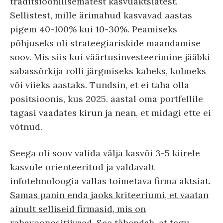
traditsioonilisematest kasvuaktsiatest.
Sellistest, mille ärimahud kasvavad aastas
pigem 40-100% kui 10-30%. Peamiseks
põhjuseks oli strateegiariskide maandamise
soov. Mis siis kui väärtusinvesteerimine jääbki
sabassörkija rolli järgmiseks kaheks, kolmeks
või viieks aastaks. Tundsin, et ei taha olla
positsioonis, kus 2025. aastal oma portfellile
tagasi vaadates kirun ja nean, et midagi ette ei
võtnud.
Seega oli soov valida välja kasvõi 3-5 kiirele
kasvule orienteeritud ja valdavalt
infotehnoloogia vallas toimetava firma aktsiat.
Samas panin enda jaoks kriteeriumi, et vaatan
ainult selliseid firmasid, mis on
rahavoopositiivsed.
See tähendab, et tegu