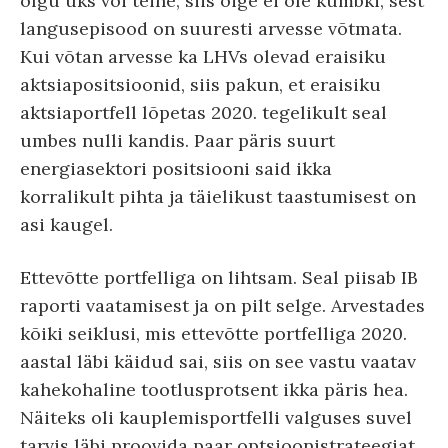
olgu üks või teine, siis õige ei ole kumbki, sest
langusepisood on suuresti arvesse võtmata.
Kui võtan arvesse ka LHVs olevad eraisiku
aktsiapositsioonid, siis pakun, et eraisiku
aktsiaportfell lõpetas 2020. tegelikult seal
umbes nulli kandis. Paar päris suurt
energiasektori positsiooni said ikka
korralikult pihta ja täielikust taastumisest on
asi kaugel.
Ettevõtte portfelliga on lihtsam. Seal piisab IB
raporti vaatamisest ja on pilt selge. Arvestades
kõiki seiklusi, mis ettevõtte portfelliga 2020.
aastal läbi käidud sai, siis on see vastu vaatav
kahekohaline tootlusprotsent ikka päris hea.
Näiteks oli kauplemisportfelli valguses suvel
tarvis läbi proovida paar optsioonistrateegiat,