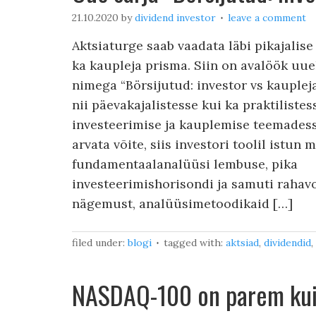
21.10.2020
by
dividend investor
leave a comment
Aktsiaturge saab vaadata läbi pikajalise 
ka kaupleja prisma. Siin on avalöök uue
nimega “Börsijutud: investor vs kauple
nii päevakajalistesse kui ka praktilistes
investeerimise ja kauplemise teemadess
arvata võite, siis investori toolil istun
fundamentaalanalüüsi lembuse, pika
investeerimishorisondi ja samuti rahav
nägemust, analüüsimetoodikaid […]
filed under:
blogi
tagged with:
aktsiad
,
dividendid
,
NASDAQ-100 on parem kui