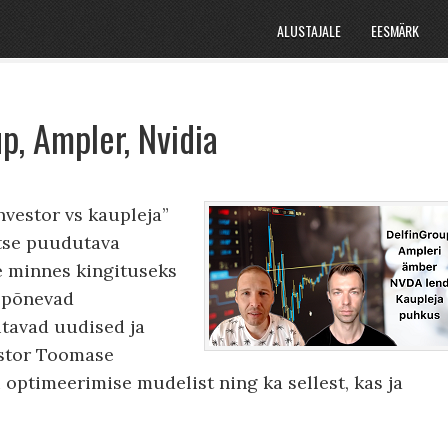
ALUSTAJALE
EESMÄRK
p, Ampler, Nvidia
nvestor vs kaupleja”
ntse puudutava
e minnes kingituseks
e põnevad
utavad uudised ja
estor Toomase
i optimeerimise mudelist ning ka sellest, kas ja