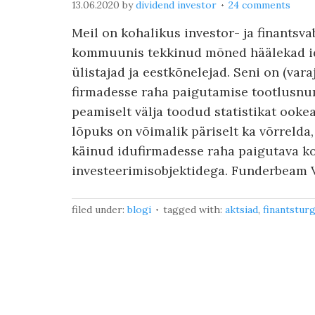
13.06.2020
by
dividend investor
24 comments
Meil on kohalikus investor- ja finantsv
kommuunis tekkinud mõned häälekad i
ülistajad ja eestkõnelejad. Seni on (vara
firmadesse raha paigutamise tootlusnu
peamiselt välja toodud statistikat ooke
lõpuks on võimalik päriselt ka võrrelda
käinud idufirmadesse raha paigutava k
investeerimisobjektidega. Funderbeam Ve
filed under:
blogi
tagged with:
aktsiad
,
finantstur