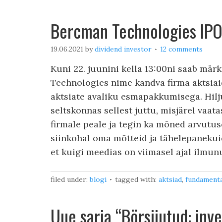
Bercman Technologies IPO
19.06.2021
by
dividend investor
12 comments
Kuni 22. juunini kella 13:00ni saab mä
Technologies nime kandva firma aktsiai
aktsiate avaliku esmapakkumisega. Hilju
seltskonnas sellest juttu, misjärel vaatas
firmale peale ja tegin ka mõned arvutus
siinkohal oma mõtteid ja tähelepanekui
et kuigi meedias on viimasel ajal ilmun
filed under:
blogi
tagged with:
aktsiad
,
fundamenta
Uue sarja “Börsijutud: inv