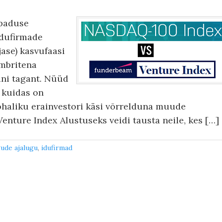
abaduse
dufirmade
jase) kasvufaasi
mbritena
ani tagant. Nüüd
, kuidas on
ohaliku erainvestori käsi võrrelduna muude
nture Index Alustuseks veidi tausta neile, kes […]
gude ajalugu
,
idufirmad