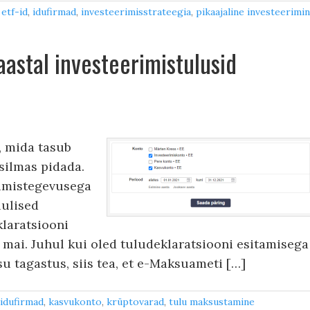
,
etf-id
,
idufirmad
,
investeerimisstrateegia
,
pikaajaline investeerimi
aastal investeerimistulusid
, mida tasub
 silmas pidada.
rimistegevusega
lulised
laratsiooni
 mai. Juhul kui oled tuludeklaratsiooni esitamisega
u tagastus, siis tea, et e-Maksuameti […]
idufirmad
,
kasvukonto
,
krüptovarad
,
tulu maksustamine