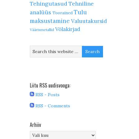
Tehingutasud
Tehniline
Tulu
analüüs
Toorained
maksustamine
Valuutakursid
Võlakirjad
Väärismetallid
Liitu RSS uudisvooga:
RSS - Posts
RSS - Comments
Arhiiv
Arhiiv