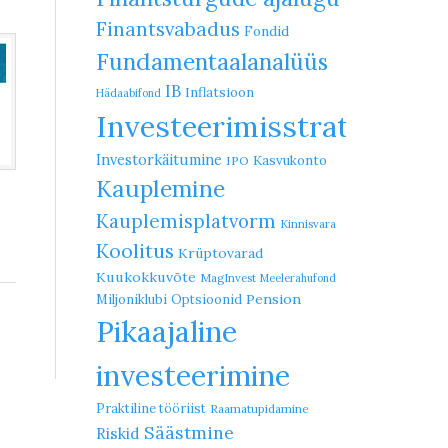
Finantsvabadus
Fondid
Fundamentaalanalüüs
IB
Inflatsioon
Hädaabifond
Investeerimisstrateegia
Investorkäitumine
Kasvukonto
IPO
Kauplemine
Kauplemisplatvorm
Kinnisvara
Koolitus
Krüptovarad
Kuukokkuvõte
MagInvest
Meelerahufond
Pension
Miljoniklubi
Optsioonid
Pikaajaline
investeerimine
Praktiline tööriist
Raamatupidamine
Säästmine
Riskid