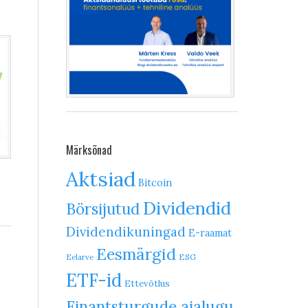
Märksõnad
Aktsiad
Bitcoin
Dividendid
Börsijutud
Dividendikuningad
E-raamat
Eesmärgid
ESG
Eelarve
ETF-id
Ettevõtlus
Finantsturgude ajalugu