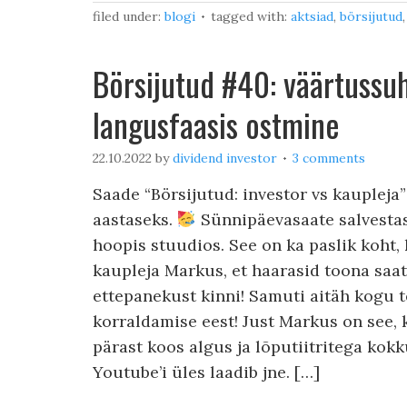
filed under:
blogi
tagged with:
aktsiad
,
börsijutud
Börsijutud #40: väärtussuht
langusfaasis ostmine
22.10.2022
by
dividend investor
3 comments
Saade “Börsijutud: investor vs kaupleja”
aastaseks.
Sünnipäevasaate salvesta
hoopis stuudios. See on ka paslik koht,
kaupleja Markus, et haarasid toona saa
ettepanekust kinni! Samuti aitäh kogu t
korraldamise eest! Just Markus on see, 
pärast koos algus ja lõputiitritega kokk
Youtube’i üles laadib jne. […]