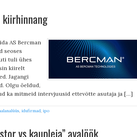
 kiirhinnang
rkida AS Bercman
d seoses
ti tuli ühes
in kiirelt
ed. Jagangi
d. Olgu öeldud,
ud ka mitmeid intervjuusid ettevõtte asutaja ja […]
alanalüüs
,
idufirmad
,
ipo
estor vs kaupleja” avalöök