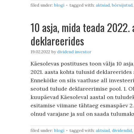
filed under:
blogi
tagged with:
aktsiad
,
börsijutud
10 asja, mida teada 2022. 
deklareerides
19.02.2022
by
dividend investor
Käesolevas postituses toon välja 10 asja
2021. aasta kohta tulusid deklareerides
Ennekõike on siis vaatluse all investee
seotud tulude deklareerimise pool. 1. O
kuupäevad Käesoleval aastal on tuludek
esitamise viimane tähtaeg esmaspäev 2.
olnud varajane ja sul on saada tulumaks
filed under:
blogi
tagged with:
aktsiad
,
dividendid
,