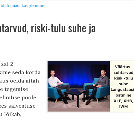
,
idufirmad
,
kauplemine
arvud, riski-tulu suhe ja
 sai 2-
sime seda korda
 kus öelda aitäh
te tegemise
ehnilise poole
kes salvestuse
u lõikab,