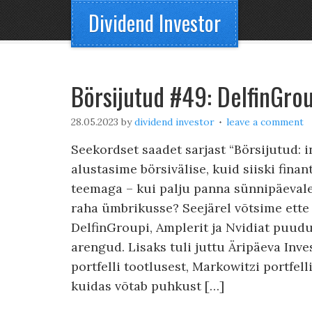
Dividend Investor
Börsijutud #49: DelfinGrou
28.05.2023
by
dividend investor
leave a comment
Seekordset saadet sarjast “Börsijutud: i
alustasime börsivälise, kuid siiski fina
teemaga – kui palju panna sünnipäeval
raha ümbrikusse? Seejärel võtsime ett
DelfinGroupi, Amplerit ja Nvidiat puud
arengud. Lisaks tuli juttu Äripäeva Inv
portfelli tootlusest, Markowitzi portfell
kuidas võtab puhkust […]