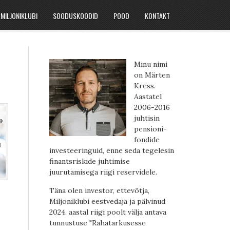
MILJONIKLUBI
SOODUSKOODID
POOD
KONTAKT
Minu nimi
on Märten
Kress.
Aastatel
2006-2016
juhtisin
pensioni-
fondide
investeeringuid, enne seda tegelesin
finantsriskide juhtimise
juurutamisega riigi reservidele.
Täna olen investor, ettevõtja,
Miljoniklubi eestvedaja ja pälvinud
2024. aastal riigi poolt välja antava
tunnustuse "Rahatarkusesse