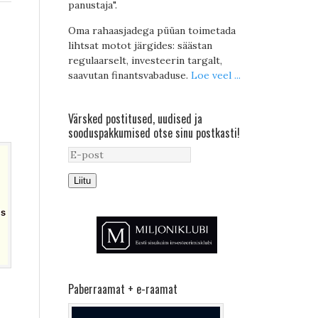
panustaja".
Oma rahaasjadega püüan toimetada
lihtsat motot järgides: säästan
regulaarselt, investeerin targalt,
saavutan finantsvabaduse.
Loe veel ...
Värsked postitused, uudised ja
sooduspakkumised otse sinu postkasti!
Liitu
Paberraamat + e-raamat