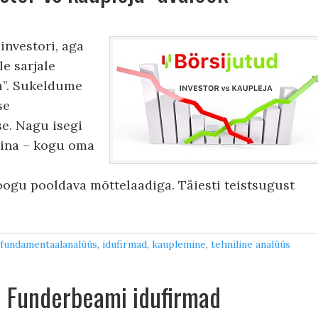
investori, aga
le sarjale
ja”. Sukeldume
se
e. Nagu isegi
 mina – kogu oma
oogu pooldava mõttelaadiga. Täiesti teistsugust
fundamentaalanalüüs
,
idufirmad
,
kauplemine
,
tehniline analüüs
 Funderbeami idufirmad