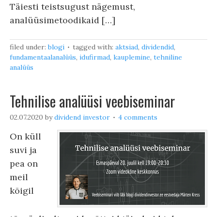
Täiesti teistsugust nägemust,
analüüsimetoodikaid […]
filed under:
blogi
tagged with:
aktsiad
,
dividendid
,
fundamentaalanalüüs
,
idufirmad
,
kauplemine
,
tehniline
analüüs
Tehnilise analüüsi veebiseminar
02.07.2020
by
dividend investor
4 comments
On küll
suvi ja
pea on
meil
kõigil