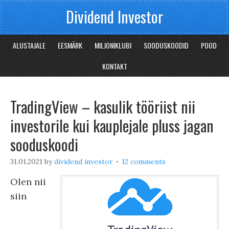
Dividend Investor
ALUSTAJALE
EESMÄRK
MILJONIKLUBI
SOODUSKOODID
POOD
KONTAKT
TradingView – kasulik tööriist nii
investorile kui kauplejale pluss jagan
sooduskoodi
31.01.2021
by
dividend investor
12 comments
Olen nii
siin