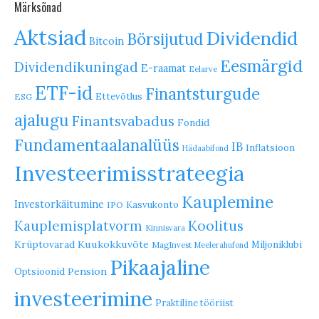
Märksõnad
Aktsiad
Dividendid
Börsijutud
Bitcoin
Eesmärgid
Dividendikuningad
E-raamat
Eelarve
ETF-id
Finantsturgude
Ettevõtlus
ESG
ajalugu
Finantsvabadus
Fondid
Fundamentaalanalüüs
IB
Inflatsioon
Hädaabifond
Investeerimisstrateegia
Kauplemine
Investorkäitumine
Kasvukonto
IPO
Koolitus
Kauplemisplatvorm
Kinnisvara
Krüptovarad
Kuukokkuvõte
Miljoniklubi
MagInvest
Meelerahufond
Pikaajaline
Pension
Optsioonid
investeerimine
Praktiline tööriist