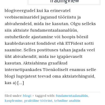
blogiveergudel kui ka erinevatel
veebiseminaridel jaganud tööriistu ja
abivahendeid, mida ise kasutan. Olgu selleks
siis aktsiate fundamentaalaanalüüs,
ostuhetkede ajastamine või hoopis börsil
kaubledavatest fondidest ehk ETFidest sotti
saamine. Selles postituses tahan jagada veel
üht abivahendit, mida ise igapäevaselt
kasutan. Aktsiahinna graafikud
internetipankades Tõenäoliselt enamus selle
blogi lugejatest teevad oma aktsiatehinguid,
kas a) […]
filed under:
blogi
tagged with:
fundamentaalanalüüs
,
kauplemine
,
praktiline tööriist
,
tehniline analüüs