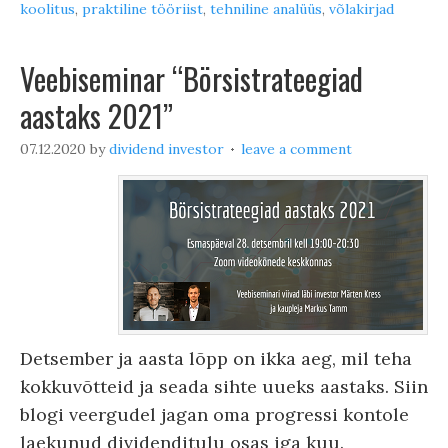
koolitus
,
praktiline tööriist
,
tehniline analüüs
,
võlakirjad
Veebiseminar “Börsistrateegiad
aastaks 2021”
07.12.2020
by
dividend investor
leave a comment
Detsember ja aasta lõpp on ikka aeg, mil teha
kokkuvõtteid ja seada sihte uueks aastaks. Siin
blogi veergudel jagan oma progressi kontole
laekunud dividenditulu osas iga kuu.