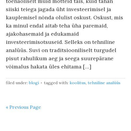
tõenäoliselt muid mõtteid täis, kuid tahan
siiski teiega jagada üht investeerimisel ja
kauplemisel nõnda olulist oskust. Oskust, mis
ka minul endal aitab teha üha paremaid,
ajakohasemaid ja edukamaid
investeerimisotsuseid. Selleks on tehniline
analüüs. Suvi on traditsiooniliselt turgudel
pisut rahulikum aeg ja seega suurepärane
võimalus hakata üles ehitama […]
filed under:
blogi
tagged with:
koolitus
,
tehniline analüüs
« Previous Page