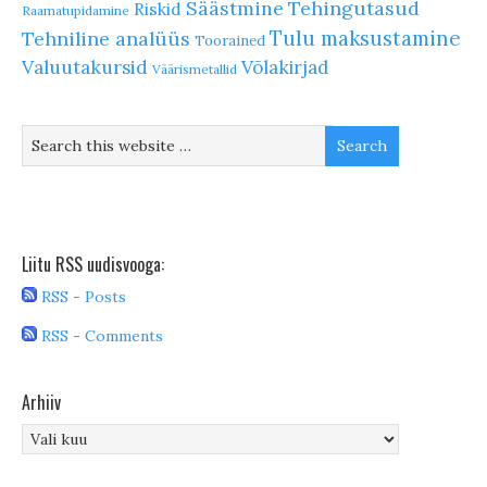
Säästmine
Tehingutasud
Riskid
Raamatupidamine
Tulu maksustamine
Tehniline analüüs
Toorained
Valuutakursid
Võlakirjad
Väärismetallid
Liitu RSS uudisvooga:
RSS - Posts
RSS - Comments
Arhiiv
Arhiiv