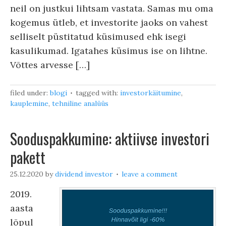
neil on justkui lihtsam vastata. Samas mu oma
kogemus ütleb, et investorite jaoks on vahest
selliselt püstitatud küsimused ehk isegi
kasulikumad. Igatahes küsimus ise on lihtne.
Võttes arvesse […]
filed under:
blogi
tagged with:
investorkäitumine
,
kauplemine
,
tehniline analüüs
Sooduspakkumine: aktiivse investori
pakett
25.12.2020
by
dividend investor
leave a comment
2019.
aasta
lõpul