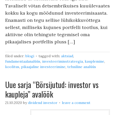
Tavaliselt võtan detsembrikuises kuuülevaates
kokku ka kogu möödunud investeerimisaasta.
Enamasti on tegu sellise lühikokkuvõttega
sellest, milliseks kujunes portfelli tootlus, kui
aktiivne olin tehingute tegemisel oma
pikaajalises portfellis pluss […]
filed under:
blogi
tagged with:
aktsiad
,
fundamentaalanalüüs
,
investeerimisstrateegia
,
kauplemine
,
koolitus
,
pikaajaline investeerimine
,
tehniline analüüs
Uue sarja “Börsijutud: investor vs
kaupleja” avalöök
21.10.2020
by
dividend investor
leave a comment