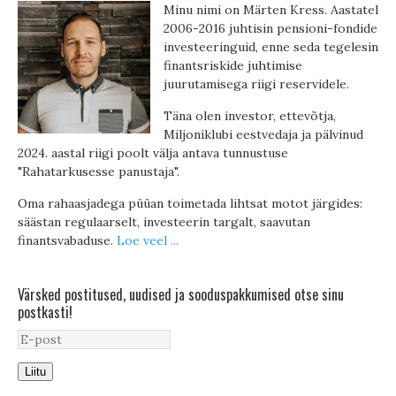
Minu nimi on Märten Kress. Aastatel
2006-2016 juhtisin pensioni-fondide
investeeringuid, enne seda tegelesin
finantsriskide juhtimise
juurutamisega riigi reservidele.
Täna olen investor, ettevõtja,
Miljoniklubi eestvedaja ja pälvinud
2024. aastal riigi poolt välja antava tunnustuse
"Rahatarkusesse panustaja".
Oma rahaasjadega püüan toimetada lihtsat motot järgides:
säästan regulaarselt, investeerin targalt, saavutan
finantsvabaduse.
Loe veel ...
Värsked postitused, uudised ja sooduspakkumised otse sinu
postkasti!
Liitu