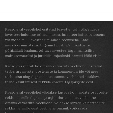
Käesoleval veebilehel esitatud teavet ei tohi tõlgendada
investeerimisalase nõustamisena, investeerimissoovitusena
või mõne muu investeerimisalase teenusena. Enne
investeerimisotsuse tegemist peab iga investor ise
põhjalikult kaaluma tehtava investeeringu finantsilisi,
maksutemaatilisi ja juriidilisi asjaolusid, samuti kõiki riske.
Käesoleva veebilehe omanik ei vastuta veebilehel esitatud
teabe, arvamuste, postituste ja kommentaaride või muu
teabe sisu ning õigsuse eest, samuti veebilehel sisalduva
teabe kasutamisest tekkida võivate tagajärgede eest.
Käesoleval veebilehel võidakse kuvada kolmandate osapoolte
reklaami, mille õigsuse ja asjakohasuse eest veebilehe
omanik ei vastuta. Veebilehel võidakse kuvada ka partnerite
reklaame, mille eest veebilehe omanik võib saada