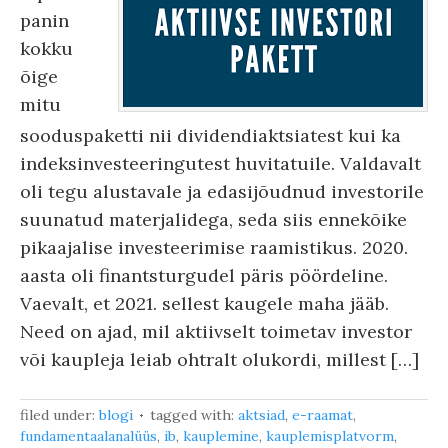
panin
kokku
õige
mitu
sooduspaketti nii dividendiaktsiatest kui ka
indeksinvesteeringutest huvitatuile. Valdavalt
oli tegu alustavale ja edasijõudnud investorile
suunatud materjalidega, seda siis ennekõike
pikaajalise investeerimise raamistikus. 2020.
aasta oli finantsturgudel päris pöördeline.
Vaevalt, et 2021. sellest kaugele maha jääb.
Need on ajad, mil aktiivselt toimetav investor
või kaupleja leiab ohtralt olukordi, millest […]
filed under:
blogi
tagged with:
aktsiad
,
e-raamat
,
fundamentaalanalüüs
,
ib
,
kauplemine
,
kauplemisplatvorm
,