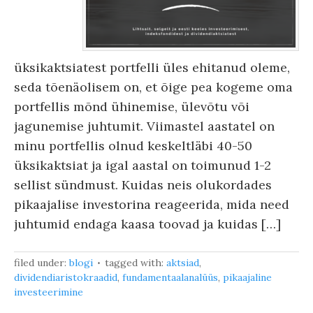
üksikaktsiatest portfelli üles ehitanud oleme,
seda tõenäolisem on, et õige pea kogeme oma
portfellis mõnd ühinemise, ülevõtu või
jagunemise juhtumit. Viimastel aastatel on
minu portfellis olnud keskeltläbi 40-50
üksikaktsiat ja igal aastal on toimunud 1-2
sellist sündmust. Kuidas neis olukordades
pikaajalise investorina reageerida, mida need
juhtumid endaga kaasa toovad ja kuidas […]
filed under:
blogi
tagged with:
aktsiad
,
dividendiaristokraadid
,
fundamentaalanalüüs
,
pikaajaline
investeerimine