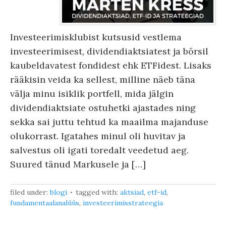
Investeerimisklubist kutsusid vestlema
investeerimisest, dividendiaktsiatest ja börsil
kaubeldavatest fondidest ehk ETFidest. Lisaks
rääkisin veida ka sellest, milline näeb täna
välja minu isiklik portfell, mida jälgin
dividendiaktsiate ostuhetki ajastades ning
sekka sai juttu tehtud ka maailma majanduse
olukorrast. Igatahes minul oli huvitav ja
salvestus oli igati toredalt veedetud aeg.
Suured tänud Markusele ja […]
filed under:
blogi
tagged with:
aktsiad
,
etf-id
,
fundamentaalanalüüs
,
investeerimisstrateegia