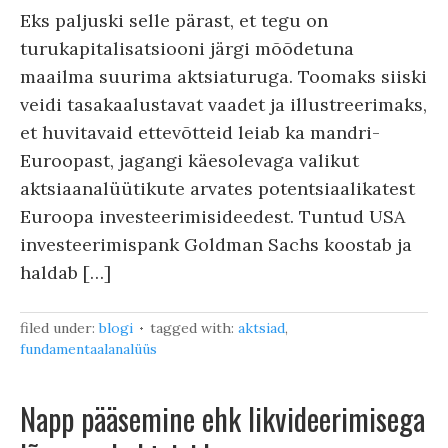
Eks paljuski selle pärast, et tegu on
turukapitalisatsiooni järgi mõõdetuna
maailma suurima aktsiaturuga. Toomaks siiski
veidi tasakaalustavat vaadet ja illustreerimaks,
et huvitavaid ettevõtteid leiab ka mandri-
Euroopast, jagangi käesolevaga valikut
aktsiaanalüütikute arvates potentsiaalikatest
Euroopa investeerimisideedest. Tuntud USA
investeerimispank Goldman Sachs koostab ja
haldab […]
filed under:
blogi
tagged with:
aktsiad
,
fundamentaalanalüüs
Napp pääsemine ehk likvideerimisega