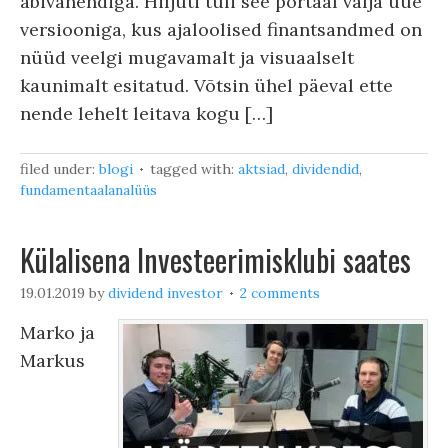
abivahendiga. Hiljuti tuli see portaal välja uue
versiooniga, kus ajaloolised finantsandmed on
nüüd veelgi mugavamalt ja visuaalselt
kaunimalt esitatud. Võtsin ühel päeval ette
nende lehelt leitava kogu […]
filed under:
blogi
tagged with:
aktsiad
,
dividendid
,
fundamentaalanalüüs
Külalisena Investeerimisklubi saates
19.01.2019
by
dividend investor
2 comments
Marko ja
Markus