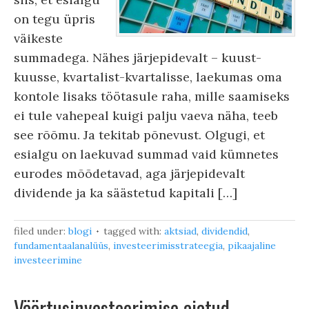
on tegu üpris
väikeste
summadega. Nähes järjepidevalt – kuust-
kuusse, kvartalist-kvartalisse, laekumas oma
kontole lisaks töötasule raha, mille saamiseks
ei tule vahepeal kuigi palju vaeva näha, teeb
see rõõmu. Ja tekitab põnevust. Olgugi, et
esialgu on laekuvad summad vaid kümnetes
eurodes mõõdetavad, aga järjepidevalt
dividende ja ka säästetud kapitali […]
filed under:
blogi
tagged with:
aktsiad
,
dividendid
,
fundamentaalanalüüs
,
investeerimisstrateegia
,
pikaajaline
investeerimine
Väärtusinvesteerimise ajatud