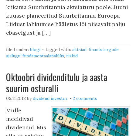
kiikama Suurbritannia aktsiaturu poole. Juuni
kuusse planeeritud Suurbritannia Euroopa
Liidust lahkumise hääletus lõi piisavalt palju
ebaselgust ja […]
filed under:
blogi
tagged with:
aktsiad
,
finantsturgude
ajalugu
,
fundamentaalanalüüs
,
riskid
Oktoobri dividenditulu ja aasta
suurim osturalli
05.11.2018
by
dividend investor
2 comments
Mulle
meeldivad
dividendid. Mis
siis, et esialgu