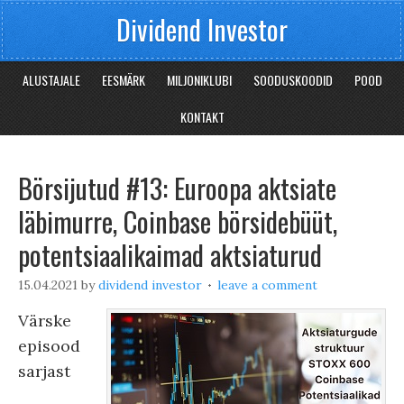
Dividend Investor
ALUSTAJALE
EESMÄRK
MILJONIKLUBI
SOODUSKOODID
POOD
KONTAKT
Börsijutud #13: Euroopa aktsiate
läbimurre, Coinbase börsidebüüt,
potentsiaalikaimad aktsiaturud
15.04.2021
by
dividend investor
leave a comment
Värske
episood
sarjast