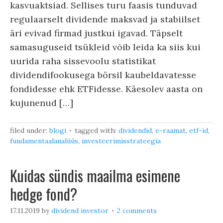
kasvuaktsiad. Sellises turu faasis tunduvad
regulaarselt dividende maksvad ja stabiilset
äri evivad firmad justkui igavad. Täpselt
samasuguseid tsükleid võib leida ka siis kui
uurida raha sissevoolu statistikat
dividendifookusega börsil kaubeldavatesse
fondidesse ehk ETFidesse. Käesolev aasta on
kujunenud […]
filed under:
blogi
tagged with:
dividendid
,
e-raamat
,
etf-id
,
fundamentaalanalüüs
,
investeerimisstrateegia
Kuidas sündis maailma esimene
hedge fond?
17.11.2019
by
dividend investor
2 comments