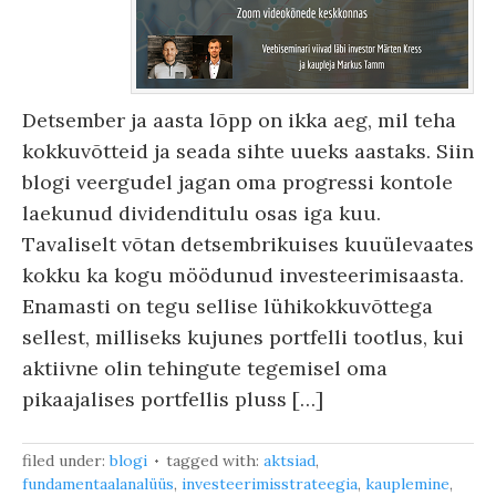
Detsember ja aasta lõpp on ikka aeg, mil teha
kokkuvõtteid ja seada sihte uueks aastaks. Siin
blogi veergudel jagan oma progressi kontole
laekunud dividenditulu osas iga kuu.
Tavaliselt võtan detsembrikuises kuuülevaates
kokku ka kogu möödunud investeerimisaasta.
Enamasti on tegu sellise lühikokkuvõttega
sellest, milliseks kujunes portfelli tootlus, kui
aktiivne olin tehingute tegemisel oma
pikaajalises portfellis pluss […]
filed under:
blogi
tagged with:
aktsiad
,
fundamentaalanalüüs
,
investeerimisstrateegia
,
kauplemine
,