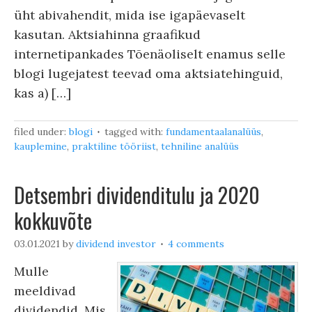
üht abivahendit, mida ise igapäevaselt
kasutan. Aktsiahinna graafikud
internetipankades Tõenäoliselt enamus selle
blogi lugejatest teevad oma aktsiatehinguid,
kas a) […]
filed under:
blogi
tagged with:
fundamentaalanalüüs
,
kauplemine
,
praktiline tööriist
,
tehniline analüüs
Detsembri dividenditulu ja 2020
kokkuvõte
03.01.2021
by
dividend investor
4 comments
Mulle
meeldivad
dividendid. Mis