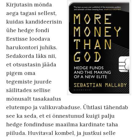
Kirjutasin mõnda
aega tagasi sellest,
kuidas kandideerisin
ühe hedge fondi
Eestisse loodava
harukontori juhiks.
Sedakorda läks nii,
et otsustasin jääda
pigem oma
tegemiste juurde
säilitades sellise
mõnusalt tasakaalus
elutempo ja valikuvabaduse. Ühtlasi tähendab
see ka seda, et ei õnnestunud kuigi palju
hedge fondinduse maailma kardinate taha
piiluda. Huvitaval kombel, ja justkui selle