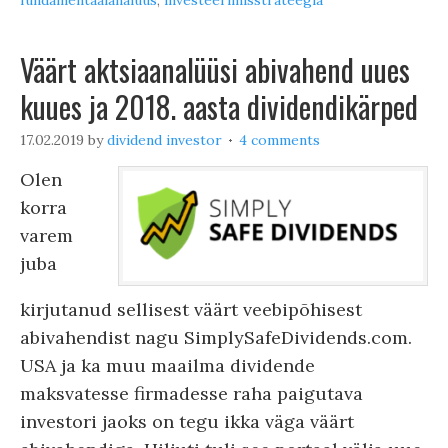
fundamentaalanalüüs
,
investeerimisstrateegia
Väärt aktsiaanalüüsi abivahend uues
kuues ja 2018. aasta dividendikärped
17.02.2019
by
dividend investor
4 comments
Olen
korra
varem
juba
kirjutanud sellisest väärt veebipõhisest
abivahendist nagu SimplySafeDividends.com.
USA ja ka muu maailma dividende
maksvatesse firmadesse raha paigutava
investori jaoks on tegu ikka väga väärt