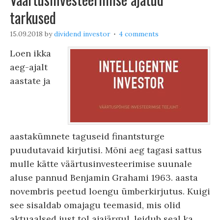
tarkused
15.09.2018
by
dividend investor
4 comments
Loen ikka
aeg-ajalt
aastate ja
aastakümnete taguseid finantsturge
puudutavaid kirjutisi. Mõni aeg tagasi sattus
mulle kätte väärtusinvesteerimise suunale
aluse pannud Benjamin Grahami 1963. aasta
novembris peetud loengu ümberkirjutus. Kuigi
see sisaldab omajagu teemasid, mis olid
aktuaalsed just tol ajajärgul, leidub seal ka