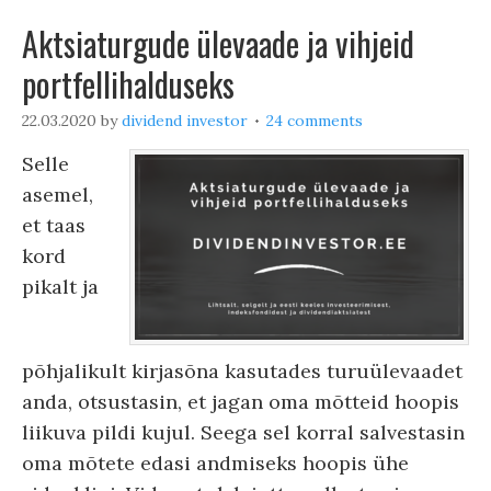
Aktsiaturgude ülevaade ja vihjeid
portfellihalduseks
22.03.2020
by
dividend investor
24 comments
Selle
asemel,
et taas
kord
pikalt ja
põhjalikult kirjasõna kasutades turuülevaadet
anda, otsustasin, et jagan oma mõtteid hoopis
liikuva pildi kujul. Seega sel korral salvestasin
oma mõtete edasi andmiseks hoopis ühe