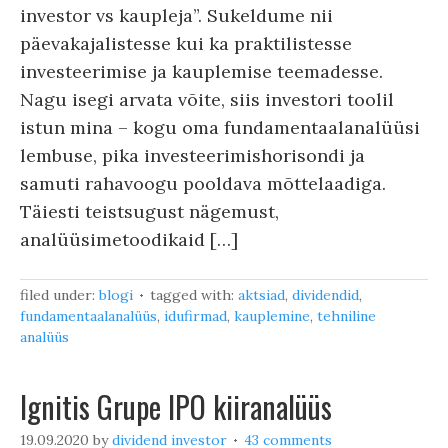
investor vs kaupleja”. Sukeldume nii
päevakajalistesse kui ka praktilistesse
investeerimise ja kauplemise teemadesse.
Nagu isegi arvata võite, siis investori toolil
istun mina – kogu oma fundamentaalanalüüsi
lembuse, pika investeerimishorisondi ja
samuti rahavoogu pooldava mõttelaadiga.
Täiesti teistsugust nägemust,
analüüsimetoodikaid […]
filed under:
blogi
tagged with:
aktsiad
,
dividendid
,
fundamentaalanalüüs
,
idufirmad
,
kauplemine
,
tehniline
analüüs
Ignitis Grupe IPO kiiranalüüs
19.09.2020
by
dividend investor
43 comments