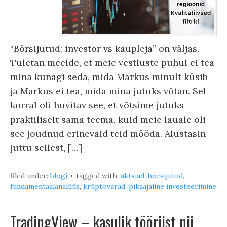
“Börsijutud: investor vs kaupleja” on väljas.
Tuletan meelde, et meie vestluste puhul ei tea
mina kunagi seda, mida Markus minult küsib
ja Markus ei tea, mida mina jutuks võtan. Sel
korral oli huvitav see, et võtsime jutuks
praktiliselt sama teema, kuid meie lauale oli
see jõudnud erinevaid teid mööda. Alustasin
juttu sellest, […]
filed under:
blogi
tagged with:
aktsiad
,
börsijutud
,
fundamentaalanalüüs
,
krüptovarad
,
pikaajaline investeerimine
TradingView – kasulik tööriist nii