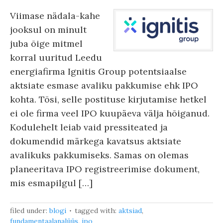
Viimase nädala-kahe
jooksul on minult
juba õige mitmel
korral uuritud Leedu
energiafirma Ignitis Group potentsiaalse
aktsiate esmase avaliku pakkumise ehk IPO
kohta. Tõsi, selle postituse kirjutamise hetkel
ei ole firma veel IPO kuupäeva välja hõiganud.
Kodulehelt leiab vaid pressiteated ja
dokumendid märkega kavatsus aktsiate
avalikuks pakkumiseks. Samas on olemas
planeeritava IPO registreerimise dokument,
mis esmapilgul […]
filed under:
blogi
tagged with:
aktsiad
,
fundamentaalanalüüs
,
ipo