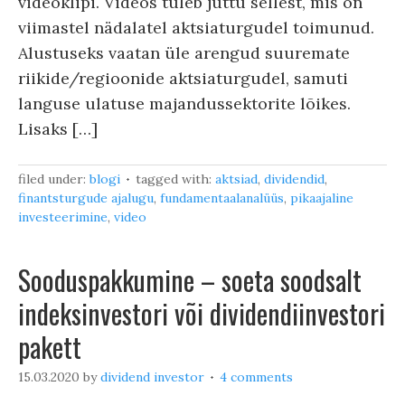
videoklipi. Videos tuleb juttu sellest, mis on
viimastel nädalatel aktsiaturgudel toimunud.
Alustuseks vaatan üle arengud suuremate
riikide/regioonide aktsiaturgudel, samuti
languse ulatuse majandussektorite lõikes.
Lisaks […]
filed under:
blogi
tagged with:
aktsiad
,
dividendid
,
finantsturgude ajalugu
,
fundamentaalanalüüs
,
pikaajaline
investeerimine
,
video
Sooduspakkumine – soeta soodsalt
indeksinvestori või dividendiinvestori
pakett
15.03.2020
by
dividend investor
4 comments