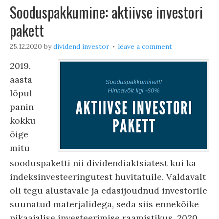
Sooduspakkumine: aktiivse investori
pakett
25.12.2020
by
dividend investor
leave a comment
2019.
aasta
lõpul
panin
kokku
õige
mitu
sooduspaketti nii dividendiaktsiatest kui ka
indeksinvesteeringutest huvitatuile. Valdavalt
oli tegu alustavale ja edasijõudnud investorile
suunatud materjalidega, seda siis ennekõike
pikaajalise investeerimise raamistikus. 2020.