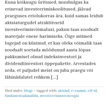
Kuna kõiksugu üritused, muuhulgas ka
erinevad investeerimiskoolitused, jäävad
praeguses eriolukorras ära, kuid samas leidub
aktsiaturgudel atraktiivseid
investeerimisvõimalusi, pakun taas soodsalt
materjale enese harimiseks. Õige mitmed
lugejad on küsinud, et kas oleks võimalik taas
soodsalt soetada möödunud aasta lõpus
pakkumisel olnud indeksinvestori ja
dividendiinvestori õppepakette. Arvestades
seda, et paljudel meist on juba praegu või
lähinädalatel rohkem […]
filed under:
blogi
tagged with:
aktsiad
,
e-raamat
,
etf-id
,
fundamentaalanalüüs
,
investeerimisstrateegia