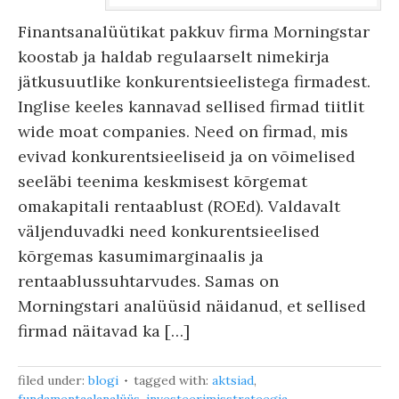
Finantsanalüütikat pakkuv firma Morningstar
koostab ja haldab regulaarselt nimekirja
jätkusuutlike konkurentsieelistega firmadest.
Inglise keeles kannavad sellised firmad tiitlit
wide moat companies. Need on firmad, mis
evivad konkurentsieeliseid ja on võimelised
seeläbi teenima keskmisest kõrgemat
omakapitali rentaablust (ROEd). Valdavalt
väljenduvadki need konkurentsieelised
kõrgemas kasumimarginaalis ja
rentaablussuhtarvudes. Samas on
Morningstari analüüsid näidanud, et sellised
firmad näitavad ka […]
filed under:
blogi
tagged with:
aktsiad
,