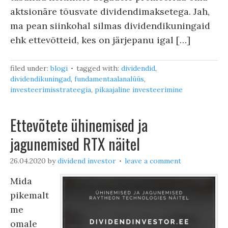
aktsionäre tõusvate dividendimaksetega. Jah,
ma pean siinkohal silmas dividendikuningaid
ehk ettevõtteid, kes on järjepanu igal […]
filed under:
blogi
tagged with:
dividendid
,
dividendikuningad
,
fundamentaalanalüüs
,
investeerimisstrateegia
,
pikaajaline investeerimine
Ettevõtete ühinemised ja
jagunemised RTX näitel
26.04.2020
by
dividend investor
leave a comment
Mida
pikemalt
me
omale