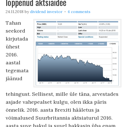
lõppenud aktsiaidee
24.11.2018
by
dividend investor
4 comments
Tahan
seekord
kirjutada
ühest
2016.
aastal
tegemata
jäänud
tehingust. Sellisest, mille üle täna, arvestades
asjade vahepealset kulgu, olen ikka päris
õnnelik. 2016. aasta Brexiti hääletus ja
võimalused Suurbritannia aktsiaturul 2016.
aasta suve hakul ja suvel hakkasin üha enam