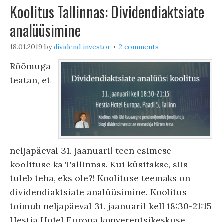
Koolitus Tallinnas: Dividendiaktsiate
analüüsimine
18.01.2019
by
dividend investor
2 comments
Rõõmuga
teatan, et
neljapäeval 31. jaanuaril teen esimese
koolituse ka Tallinnas. Kui küsitakse, siis
tuleb teha, eks ole?! Koolituse teemaks on
dividendiaktsiate analüüsimine. Koolitus
toimub neljapäeval 31. jaanuaril kell 18:30-21:15
Hestia Hotel Europa konverentsikeskuse