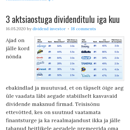
3 aktsiaostuga dividenditulu iga kuu
16.05.2020
by
dividend investor
18 comments
Ajad on
jälle kord
nõnda
ebakindlad ja muutuvad, et on täpselt õige aeg
üle vaadata läbi aegade stabiilselt kasvavaid
dividende maksnud firmad. Teisisõnu
ettevõtted, kes on suutnud vaatamata
finantsturge ja ka reaalmajandust ikka ja jälle
tabanud heitlikele aegadele premeerida oma