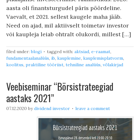
aasta oli finantsturgudel päris pöördeline.
Vaevalt, et 2021. sellest kaugele maha jääb.
Need on ajad, mil aktiivselt toimetav investor
või kaupleja leiab ohtralt olukordi, millest […]
filed under:
blogi
tagged with:
aktsiad
,
e-raamat
,
fundamentaalanalüüs
,
ib
,
kauplemine
,
kauplemisplatvorm
,
koolitus
,
praktiline tööriist
,
tehniline analüüs
,
võlakirjad
Veebiseminar “Börsistrateegiad
aastaks 2021”
07.12.2020
by
dividend investor
leave a comment