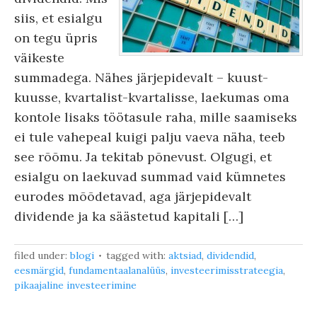
siis, et esialgu
on tegu üpris
väikeste
summadega. Nähes järjepidevalt – kuust-
kuusse, kvartalist-kvartalisse, laekumas oma
kontole lisaks töötasule raha, mille saamiseks
ei tule vahepeal kuigi palju vaeva näha, teeb
see rõõmu. Ja tekitab põnevust. Olgugi, et
esialgu on laekuvad summad vaid kümnetes
eurodes mõõdetavad, aga järjepidevalt
dividende ja ka säästetud kapitali […]
filed under:
blogi
tagged with:
aktsiad
,
dividendid
,
eesmärgid
,
fundamentaalanalüüs
,
investeerimisstrateegia
,
pikaajaline investeerimine